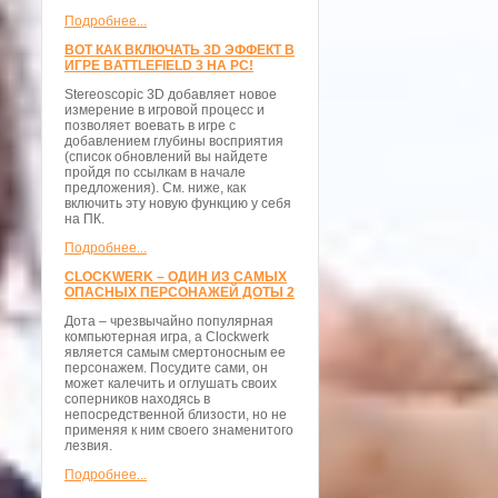
Подробнее...
ВОТ КАК ВКЛЮЧАТЬ 3D ЭФФЕКТ В
ИГРЕ BATTLEFIELD 3 НА PC!
Stereoscopic 3D добавляет новое
измерение в игровой процесс и
позволяет воевать в игре с
добавлением глубины восприятия
(список обновлений вы найдете
пройдя по ссылкам в начале
предложения). См. ниже, как
включить эту новую функцию у себя
на ПК.
Подробнее...
CLOCKWERK – ОДИН ИЗ САМЫХ
ОПАСНЫХ ПЕРСОНАЖЕЙ ДОТЫ 2
Дота – чрезвычайно популярная
компьютерная игра, а Clockwerk
является самым смертоносным ее
персонажем. Посудите сами, он
может калечить и оглушать своих
соперников находясь в
непосредственной близости, но не
применяя к ним своего знаменитого
лезвия.
Подробнее...