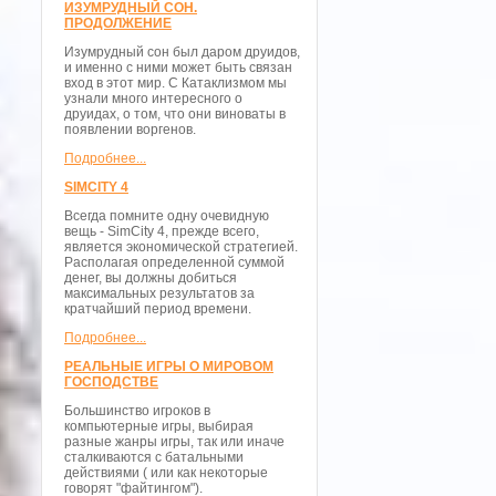
ИЗУМРУДНЫЙ СОН.
ПРОДОЛЖЕНИЕ
Изумрудный сон был даром друидов,
и именно с ними может быть связан
вход в этот мир. С Катаклизмом мы
узнали много интересного о
друидах, о том, что они виноваты в
появлении воргенов.
Подробнее...
SIMCITY 4
Всегда помните одну очевидную
вещь - SimCity 4, прежде всего,
является экономической стратегией.
Располагая определенной суммой
денег, вы должны добиться
максимальных результатов за
кратчайший период времени.
Подробнее...
РЕАЛЬНЫЕ ИГРЫ О МИРОВОМ
ГОСПОДСТВЕ
Большинство игроков в
компьютерные игры, выбирая
разные жанры игры, так или иначе
сталкиваются с батальными
действиями ( или как некоторые
говорят "файтингом").