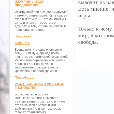
выводит из ра
ИЗУМРУДНЫЙ СОН.
ПРОДОЛЖЕНИЕ
Есть мнение, 
Изумрудный сон был даром друидов,
игры.
и именно с ними может быть связан
вход в этот мир. С Катаклизмом мы
узнали много интересного о
друидах, о том, что они виноваты в
Только к чему
появлении воргенов.
мир, в которо
Подробнее...
свобода.
SIMCITY 4
Всегда помните одну очевидную
вещь - SimCity 4, прежде всего,
является экономической стратегией.
Располагая определенной суммой
денег, вы должны добиться
максимальных результатов за
кратчайший период времени.
Подробнее...
РЕАЛЬНЫЕ ИГРЫ О МИРОВОМ
ГОСПОДСТВЕ
Большинство игроков в
компьютерные игры, выбирая
разные жанры игры, так или иначе
сталкиваются с батальными
действиями ( или как некоторые
говорят "файтингом").