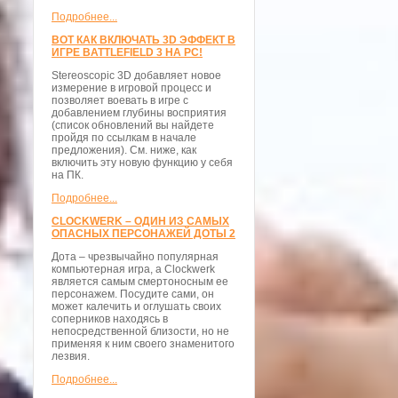
Подробнее...
ВОТ КАК ВКЛЮЧАТЬ 3D ЭФФЕКТ В
ИГРЕ BATTLEFIELD 3 НА PC!
Stereoscopic 3D добавляет новое
измерение в игровой процесс и
позволяет воевать в игре с
добавлением глубины восприятия
(список обновлений вы найдете
пройдя по ссылкам в начале
предложения). См. ниже, как
включить эту новую функцию у себя
на ПК.
Подробнее...
CLOCKWERK – ОДИН ИЗ САМЫХ
ОПАСНЫХ ПЕРСОНАЖЕЙ ДОТЫ 2
Дота – чрезвычайно популярная
компьютерная игра, а Clockwerk
является самым смертоносным ее
персонажем. Посудите сами, он
может калечить и оглушать своих
соперников находясь в
непосредственной близости, но не
применяя к ним своего знаменитого
лезвия.
Подробнее...