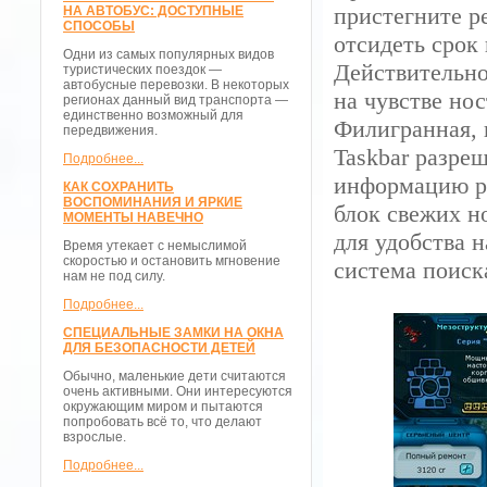
пристегните ре
НА АВТОБУС: ДОСТУПНЫЕ
СПОСОБЫ
отсидеть срок
Одни из самых популярных видов
Действительно
туристических поездок —
автобусные перевозки. В некоторых
на чувстве но
регионах данный вид транспорта —
единственно возможный для
Филигранная, 
передвижения.
Taskbar разре
Подробнее...
информацию ра
КАК СОХРАНИТЬ
ВОСПОМИНАНИЯ И ЯРКИЕ
блок свежих но
МОМЕНТЫ НАВЕЧНО
для удобства 
Время утекает с немыслимой
скоростью и остановить мгновение
система поиск
нам не под силу.
Подробнее...
СПЕЦИАЛЬНЫЕ ЗАМКИ НА ОКНА
ДЛЯ БЕЗОПАСНОСТИ ДЕТЕЙ
Обычно, маленькие дети считаются
очень активными. Они интересуются
окружающим миром и пытаются
попробовать всё то, что делают
взрослые.
Подробнее...