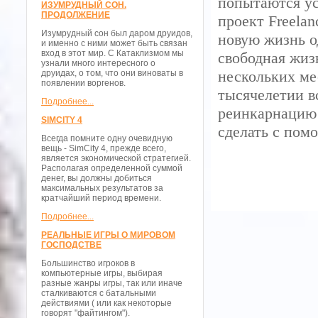
попытаются ус
ИЗУМРУДНЫЙ СОН.
ПРОДОЛЖЕНИЕ
проект Freelan
Изумрудный сон был даром друидов,
новую жизнь од
и именно с ними может быть связан
вход в этот мир. С Катаклизмом мы
свободная жиз
узнали много интересного о
нескольких ме
друидах, о том, что они виноваты в
появлении воргенов.
тысячелетии в
Подробнее...
реинкарнацию 
SIMCITY 4
сделать с пом
Всегда помните одну очевидную
вещь - SimCity 4, прежде всего,
является экономической стратегией.
Располагая определенной суммой
денег, вы должны добиться
максимальных результатов за
кратчайший период времени.
Подробнее...
РЕАЛЬНЫЕ ИГРЫ О МИРОВОМ
ГОСПОДСТВЕ
Большинство игроков в
компьютерные игры, выбирая
разные жанры игры, так или иначе
сталкиваются с батальными
действиями ( или как некоторые
говорят "файтингом").