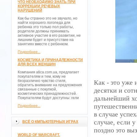
ЧТО НЕОБХОДИМО ЗНАТЬ ПРИ
КОРРЕКЦИИ РЕЧЕВЫХ
НАРУШЕНИЙ
Как бы странно это не звучало, но
найти хорошего логопеда для
ребенка это только пол работы,
родители должны принимать
активное участие в его развитии, не
лишним будет и присутствие на
занятиях вместе с ребенком.
Подробнее...
КОСМЕТИКА И ПРИНАДЛЕЖНОСТИ
ДЛЯ ВСЕХ ЖЕНЩИН
Компания atica.com.ua, предлагает
покупателям и тем, кому не
безразлично чувство стиля,
Как - это уже 
обратить внимание на предложения
десятки и сот
связанные с покупкой,
косметических принадлежностей.
дальнейший хо
Покупателям будут доступны: гели
путешественни
Подробнее...
в случае успех
случае, если у
ВСЁ О КМПЬЮТЕРНЫХ ИГРАХ
поздно это вы
WORLD OF WARCRAFT.