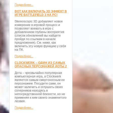
Подробнее...
ВОТ КАК ВКЛЮЧАТЬ 3D ЭФФЕКТ В
ИГРЕ BATTLEFIELD 3 НА PC!
Stereoscopic 3D добавляет новое
измерение в игровой процесс и
позволяет воевать в игре с
добавлением глубины восприятия
(список обновлений вы найдете
пройдя по ссылкам в начале
предложения). См. ниже, как
включить эту новую функцию у себя
на ПК.
Подробнее...
CLOCKWERK – ОДИН ИЗ САМЫХ
ОПАСНЫХ ПЕРСОНАЖЕЙ ДОТЫ 2
Дота – чрезвычайно популярная
компьютерная игра, а Clockwerk
является самым смертоносным ее
персонажем. Посудите сами, он
может калечить и оглушать своих
соперников находясь в
непосредственной близости, но не
применяя к ним своего знаменитого
лезвия.
Подробнее...