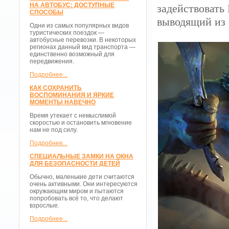
НА АВТОБУС: ДОСТУПНЫЕ
задействовать 
СПОСОБЫ
выводящий из 
Одни из самых популярных видов
туристических поездок —
автобусные перевозки. В некоторых
регионах данный вид транспорта —
единственно возможный для
передвижения.
Подробнее...
КАК СОХРАНИТЬ
ВОСПОМИНАНИЯ И ЯРКИЕ
МОМЕНТЫ НАВЕЧНО
Время утекает с немыслимой
скоростью и остановить мгновение
нам не под силу.
Подробнее...
СПЕЦИАЛЬНЫЕ ЗАМКИ НА ОКНА
ДЛЯ БЕЗОПАСНОСТИ ДЕТЕЙ
Обычно, маленькие дети считаются
очень активными. Они интересуются
окружающим миром и пытаются
попробовать всё то, что делают
взрослые.
Подробнее...