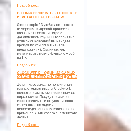
Подробнее...
ВОТ КАК ВКЛЮЧАТЬ 3D ЭФФЕКТ В
ИГРЕ BATTLEFIELD 3 НА PC!
Stereoscopic 3D добавляет новое
измерение в игровой процесс и
позволяет воевать в игре с
добавлением глубины восприятия
(список обновлений вы найдете
пройдя по ссылкам в начале
предложения). См. ниже, как
включить эту новую функцию у себя
на ПК.
Подробнее...
CLOCKWERK – ОДИН ИЗ САМЫХ
ОПАСНЫХ ПЕРСОНАЖЕЙ ДОТЫ 2
Дота – чрезвычайно популярная
компьютерная игра, а Clockwerk
является самым смертоносным ее
персонажем. Посудите сами, он
может калечить и оглушать своих
соперников находясь в
непосредственной близости, но не
применяя к ним своего знаменитого
лезвия.
Подробнее...