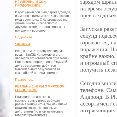
зарядом шрапн
ИЗУМРУДНЫЙ СОН.
ПРОДОЛЖЕНИЕ
на время оглу
Изумрудный сон был даром друидов,
превосходным 
и именно с ними может быть связан
вход в этот мир. С Катаклизмом мы
узнали много интересного о
друидах, о том, что они виноваты в
Запуская раке
появлении воргенов.
секунд подсвеч
Подробнее...
взрывается, на
SIMCITY 4
поражения. Над
Всегда помните одну очевидную
вещь - SimCity 4, прежде всего,
крайне важно.
является экономической стратегией.
и огромный сп
Располагая определенной суммой
денег, вы должны добиться
получить неза
максимальных результатов за
кратчайший период времени.
Подробнее...
Сегодня многи
РЕАЛЬНЫЕ ИГРЫ О МИРОВОМ
телефоне. Са
ГОСПОДСТВЕ
Андроид. В Pl
Большинство игроков в
компьютерные игры, выбирая
ассортимент с
разные жанры игры, так или иначе
сталкиваются с батальными
потрясающие.
действиями ( или как некоторые
говорят "файтингом").