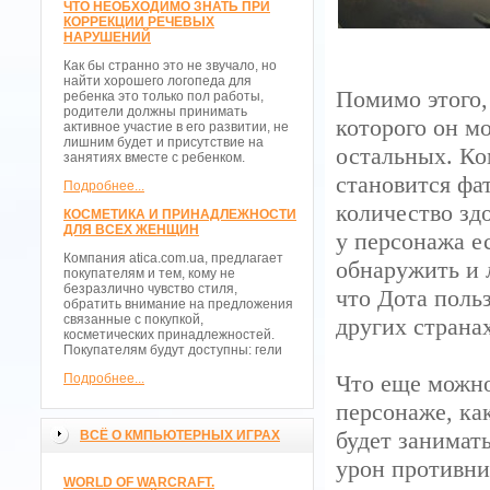
ЧТО НЕОБХОДИМО ЗНАТЬ ПРИ
КОРРЕКЦИИ РЕЧЕВЫХ
НАРУШЕНИЙ
Как бы странно это не звучало, но
найти хорошего логопеда для
Помимо этого,
ребенка это только пол работы,
родители должны принимать
которого он м
активное участие в его развитии, не
лишним будет и присутствие на
остальных. Ко
занятиях вместе с ребенком.
становится фа
Подробнее...
количество зд
КОСМЕТИКА И ПРИНАДЛЕЖНОСТИ
ДЛЯ ВСЕХ ЖЕНЩИН
у персонажа е
Компания atica.com.ua, предлагает
обнаружить и 
покупателям и тем, кому не
безразлично чувство стиля,
что Дота поль
обратить внимание на предложения
связанные с покупкой,
других страна
косметических принадлежностей.
Покупателям будут доступны: гели
Что еще можно
Подробнее...
персонаже, ка
будет занимат
ВСЁ О КМПЬЮТЕРНЫХ ИГРАХ
урон противни
WORLD OF WARCRAFT.