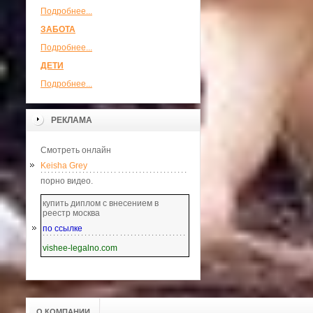
Подробнее...
ЗАБОТА
Подробнее...
ДЕТИ
Подробнее...
РЕКЛАМА
Смотреть онлайн
Keisha Grey
порно видео.
купить диплом с внесением в
реестр москва
по ссылке
vishee-legalno.com
О КОМПАНИИ