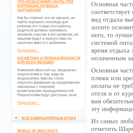
ЧТО НЕОБХОДИМО ЗНАТЬ ПРИ
Основная часть
КОРРЕКЦИИ РЕЧЕВЫХ
НАРУШЕНИЙ
соответствует
Как бы странно это не звучало, но
вид отдыха вы
найти хорошего логопеда для
хотите основн
ребенка это только пол работы,
родители должны принимать
него, то лучше
активное участие в его развитии, не
лишним будет и присутствие на
системой пита
занятиях вместе с ребенком.
время отдыха 
Подробнее...
оплаченным за
КОСМЕТИКА И ПРИНАДЛЕЖНОСТИ
ДЛЯ ВСЕХ ЖЕНЩИН
Основная част
Компания atica.com.ua, предлагает
покупателям и тем, кому не
пляжи или аре
безразлично чувство стиля,
обратить внимание на предложения
оплаты не тре
связанные с покупкой,
косметических принадлежностей.
отеля и от кур
Покупателям будут доступны: гели
вам обязатель
Подробнее...
эту информаци
ВСЁ О КМПЬЮТЕРНЫХ ИГРАХ
Из самых люби
отметить Шар
WORLD OF WARCRAFT.