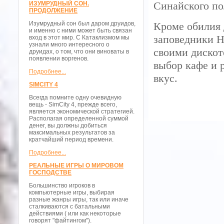
Синайского по
ИЗУМРУДНЫЙ СОН.
ПРОДОЛЖЕНИЕ
Изумрудный сон был даром друидов,
Кроме обилия 
и именно с ними может быть связан
заповедники Н
вход в этот мир. С Катаклизмом мы
узнали много интересного о
своими дискот
друидах, о том, что они виноваты в
появлении воргенов.
выбор кафе и 
Подробнее...
вкус.
SIMCITY 4
Всегда помните одну очевидную
вещь - SimCity 4, прежде всего,
является экономической стратегией.
Располагая определенной суммой
денег, вы должны добиться
максимальных результатов за
кратчайший период времени.
Подробнее...
РЕАЛЬНЫЕ ИГРЫ О МИРОВОМ
ГОСПОДСТВЕ
Большинство игроков в
компьютерные игры, выбирая
разные жанры игры, так или иначе
сталкиваются с батальными
действиями ( или как некоторые
говорят "файтингом").