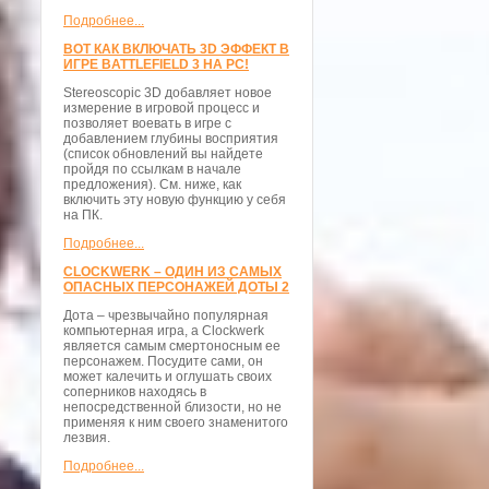
Подробнее...
ВОТ КАК ВКЛЮЧАТЬ 3D ЭФФЕКТ В
ИГРЕ BATTLEFIELD 3 НА PC!
Stereoscopic 3D добавляет новое
измерение в игровой процесс и
позволяет воевать в игре с
добавлением глубины восприятия
(список обновлений вы найдете
пройдя по ссылкам в начале
предложения). См. ниже, как
включить эту новую функцию у себя
на ПК.
Подробнее...
CLOCKWERK – ОДИН ИЗ САМЫХ
ОПАСНЫХ ПЕРСОНАЖЕЙ ДОТЫ 2
Дота – чрезвычайно популярная
компьютерная игра, а Clockwerk
является самым смертоносным ее
персонажем. Посудите сами, он
может калечить и оглушать своих
соперников находясь в
непосредственной близости, но не
применяя к ним своего знаменитого
лезвия.
Подробнее...