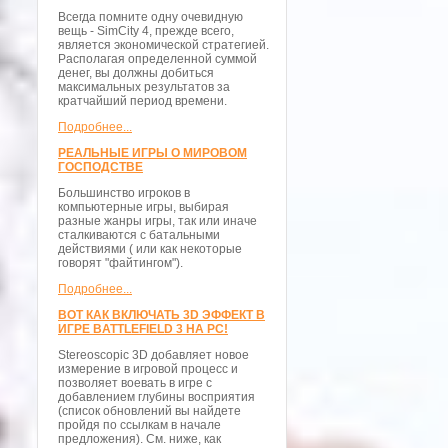
Всегда помните одну очевидную
вещь - SimCity 4, прежде всего,
является экономической стратегией.
Располагая определенной суммой
денег, вы должны добиться
максимальных результатов за
кратчайший период времени.
Подробнее...
РЕАЛЬНЫЕ ИГРЫ О МИРОВОМ
ГОСПОДСТВЕ
Большинство игроков в
компьютерные игры, выбирая
разные жанры игры, так или иначе
сталкиваются с батальными
действиями ( или как некоторые
говорят "файтингом").
Подробнее...
ВОТ КАК ВКЛЮЧАТЬ 3D ЭФФЕКТ В
ИГРЕ BATTLEFIELD 3 НА PC!
Stereoscopic 3D добавляет новое
измерение в игровой процесс и
позволяет воевать в игре с
добавлением глубины восприятия
(список обновлений вы найдете
пройдя по ссылкам в начале
предложения). См. ниже, как