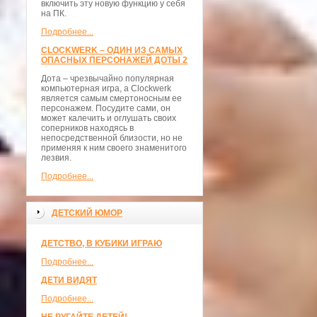
включить эту новую функцию у себя
на ПК.
Подробнее...
CLOCKWERK – ОДИН ИЗ САМЫХ
ОПАСНЫХ ПЕРСОНАЖЕЙ ДОТЫ 2
Дота – чрезвычайно популярная
компьютерная игра, а Clockwerk
является самым смертоносным ее
персонажем. Посудите сами, он
может калечить и оглушать своих
соперников находясь в
непосредственной близости, но не
применяя к ним своего знаменитого
лезвия.
Подробнее...
ДЕТСКИЙ ЮМОР
ДЕТСТВО, В КУБИКИ ИГРАЮ
Подробнее...
ДЕТИ ВИДЯТ
Подробнее...