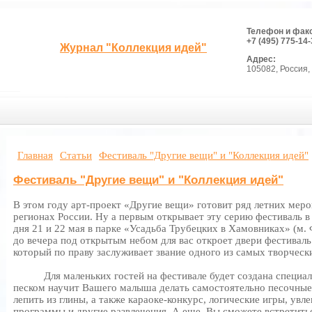
Телефон и фак
+7 (495) 775-14-
Журнал "Коллекция идей"
Адрес:
105082, Россия, 
Главная
Статьи
Фестиваль "Другие вещи" и "Коллекция идей"
Фестиваль "Другие вещи" и "Коллекция идей"
В этом году арт-проект «Другие вещи» готовит ряд летних мероп
регионах России. Ну а первым открывает эту серию фестиваль в
дня 21 и 22 мая в парке «Усадьба Трубецких в Хамовниках» (м. Ф
до вечера под открытым небом для вас откроет двери фестивал
который по праву заслуживает звание одного из самых творчес
Для маленьких гостей на фестивале будет создана специальн
песком научит Вашего малыша делать самостоятельно песочные 
лепить из глины, а также караоке-конкурс, логические игры, ув
программы и другие развлечения. А еще, Вы сможете встретить