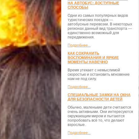
НА АВТОБУС: ДОСТУПНЫЕ
СПОСОБЫ
Одни из самых популярных видов
туристических поездок —
автобусные перевозки. В некоторых
регионах данный вид транспорта —
единственно возможный для
передвижения.
Подробнее...
КАК СОХРАНИТЬ
ВОСПОМИНАНИЯ И ЯРКИЕ
МОМЕНТЫ НАВЕЧНО
Время утекает с немыслимой
скоростью и остановить мгновение
нам не под силу.
Подробнее...
СПЕЦИАЛЬНЫЕ ЗАМКИ НА ОКНА
ДЛЯ БЕЗОПАСНОСТИ ДЕТЕЙ
Обычно, маленькие дети считаются
очень активными. Они интересуются
окружающим миром и пытаются
попробовать всё то, что делают
взрослые.
Подробнее...