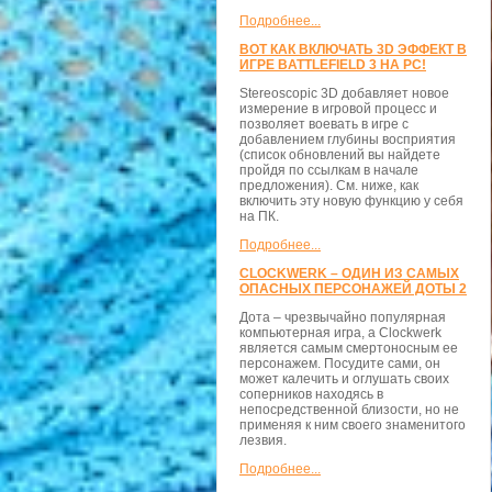
Подробнее...
ВОТ КАК ВКЛЮЧАТЬ 3D ЭФФЕКТ В
ИГРЕ BATTLEFIELD 3 НА PC!
Stereoscopic 3D добавляет новое
измерение в игровой процесс и
позволяет воевать в игре с
добавлением глубины восприятия
(список обновлений вы найдете
пройдя по ссылкам в начале
предложения). См. ниже, как
включить эту новую функцию у себя
на ПК.
Подробнее...
CLOCKWERK – ОДИН ИЗ САМЫХ
ОПАСНЫХ ПЕРСОНАЖЕЙ ДОТЫ 2
Дота – чрезвычайно популярная
компьютерная игра, а Clockwerk
является самым смертоносным ее
персонажем. Посудите сами, он
может калечить и оглушать своих
соперников находясь в
непосредственной близости, но не
применяя к ним своего знаменитого
лезвия.
Подробнее...