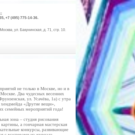
с:
35, +7 (495) 775-14-36.
Москва, ул. Бакунинская, д. 71, стр. 10.
риятий не только в Москве, но и в
 Москве. Два чудесных весенних
рунзенская, ул. Усачёва, 1а) с утра
ь хендмейда «Другие вещи»,
ких семейных мероприятий года!
ая зона – студия рисования
картины, а гончарная мастерская
лекательные конкурсы, развивающие
ся с мастерами из журнала