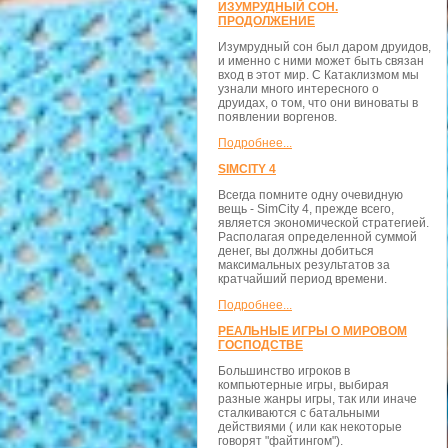
ИЗУМРУДНЫЙ СОН.
ПРОДОЛЖЕНИЕ
Изумрудный сон был даром друидов,
и именно с ними может быть связан
вход в этот мир. С Катаклизмом мы
узнали много интересного о
друидах, о том, что они виноваты в
появлении воргенов.
Подробнее...
SIMCITY 4
Всегда помните одну очевидную
вещь - SimCity 4, прежде всего,
является экономической стратегией.
Располагая определенной суммой
денег, вы должны добиться
максимальных результатов за
кратчайший период времени.
Подробнее...
РЕАЛЬНЫЕ ИГРЫ О МИРОВОМ
ГОСПОДСТВЕ
Большинство игроков в
компьютерные игры, выбирая
разные жанры игры, так или иначе
сталкиваются с батальными
действиями ( или как некоторые
говорят "файтингом").