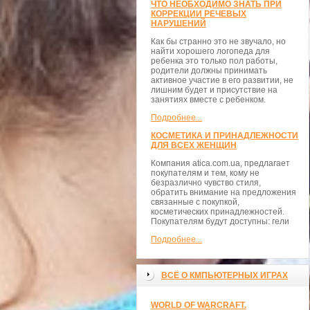
ЧТО НЕОБХОДИМО ЗНАТЬ ПРИ
КОРРЕКЦИИ РЕЧЕВЫХ
НАРУШЕНИЙ
Как бы странно это не звучало, но
найти хорошего логопеда для
ребенка это только пол работы,
родители должны принимать
активное участие в его развитии, не
лишним будет и присутствие на
занятиях вместе с ребенком.
Подробнее...
КОСМЕТИКА И ПРИНАДЛЕЖНОСТИ
ДЛЯ ВСЕХ ЖЕНЩИН
Компания atica.com.ua, предлагает
покупателям и тем, кому не
безразлично чувство стиля,
обратить внимание на предложения
связанные с покупкой,
косметических принадлежностей.
Покупателям будут доступны: гели
Подробнее...
ВСЁ О КМПЬЮТЕРНЫХ ИГРАХ
WORLD OF WARCRAFT.