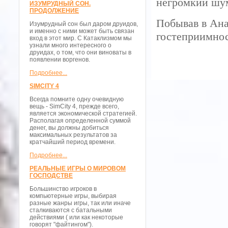
негромкий шу
ИЗУМРУДНЫЙ СОН.
ПРОДОЛЖЕНИЕ
Побывав в Ана
Изумрудный сон был даром друидов,
и именно с ними может быть связан
гостеприимнос
вход в этот мир. С Катаклизмом мы
узнали много интересного о
друидах, о том, что они виноваты в
появлении воргенов.
Подробнее...
SIMCITY 4
Всегда помните одну очевидную
вещь - SimCity 4, прежде всего,
является экономической стратегией.
Располагая определенной суммой
денег, вы должны добиться
максимальных результатов за
кратчайший период времени.
Подробнее...
РЕАЛЬНЫЕ ИГРЫ О МИРОВОМ
ГОСПОДСТВЕ
Большинство игроков в
компьютерные игры, выбирая
разные жанры игры, так или иначе
сталкиваются с батальными
действиями ( или как некоторые
говорят "файтингом").