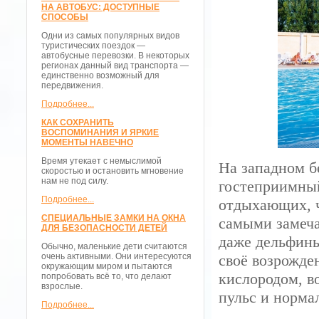
НА АВТОБУС: ДОСТУПНЫЕ
СПОСОБЫ
Одни из самых популярных видов
туристических поездок —
автобусные перевозки. В некоторых
регионах данный вид транспорта —
единственно возможный для
передвижения.
Подробнее...
КАК СОХРАНИТЬ
ВОСПОМИНАНИЯ И ЯРКИЕ
МОМЕНТЫ НАВЕЧНО
Время утекает с немыслимой
На западном б
скоростью и остановить мгновение
нам не под силу.
гостеприимный
Подробнее...
отдыхающих, ч
СПЕЦИАЛЬНЫЕ ЗАМКИ НА ОКНА
самыми замеч
ДЛЯ БЕЗОПАСНОСТИ ДЕТЕЙ
даже дельфины
Обычно, маленькие дети считаются
очень активными. Они интересуются
своё возрожде
окружающим миром и пытаются
кислородом, в
попробовать всё то, что делают
взрослые.
пульс и норма
Подробнее...