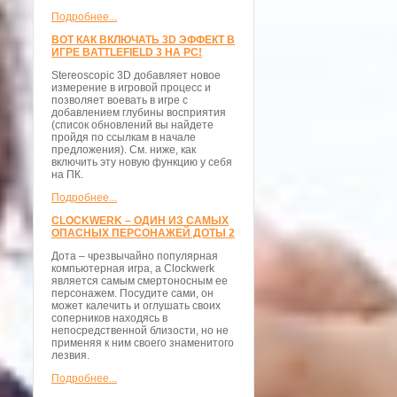
Подробнее...
ВОТ КАК ВКЛЮЧАТЬ 3D ЭФФЕКТ В
ИГРЕ BATTLEFIELD 3 НА PC!
Stereoscopic 3D добавляет новое
измерение в игровой процесс и
позволяет воевать в игре с
добавлением глубины восприятия
(список обновлений вы найдете
пройдя по ссылкам в начале
предложения). См. ниже, как
включить эту новую функцию у себя
на ПК.
Подробнее...
CLOCKWERK – ОДИН ИЗ САМЫХ
ОПАСНЫХ ПЕРСОНАЖЕЙ ДОТЫ 2
Дота – чрезвычайно популярная
компьютерная игра, а Clockwerk
является самым смертоносным ее
персонажем. Посудите сами, он
может калечить и оглушать своих
соперников находясь в
непосредственной близости, но не
применяя к ним своего знаменитого
лезвия.
Подробнее...