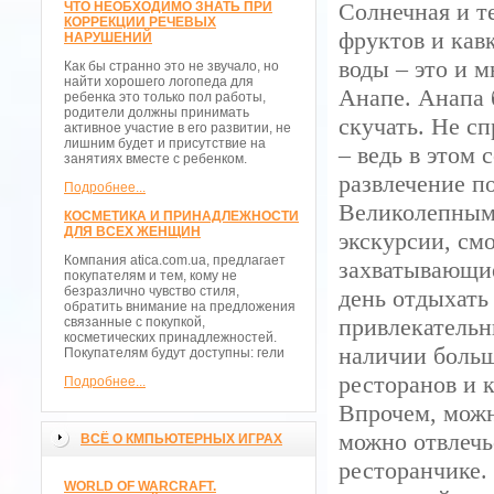
Солнечная и т
ЧТО НЕОБХОДИМО ЗНАТЬ ПРИ
КОРРЕКЦИИ РЕЧЕВЫХ
фруктов и кав
НАРУШЕНИЙ
воды – это и 
Как бы странно это не звучало, но
найти хорошего логопеда для
Анапе. Анапа 
ребенка это только пол работы,
родители должны принимать
скучать. Не с
активное участие в его развитии, не
лишним будет и присутствие на
– ведь в этом
занятиях вместе с ребенком.
развлечение п
Подробнее...
Великолепным
КОСМЕТИКА И ПРИНАДЛЕЖНОСТИ
ДЛЯ ВСЕХ ЖЕНЩИН
экскурсии, см
Компания atica.com.ua, предлагает
захватывающие
покупателям и тем, кому не
безразлично чувство стиля,
день отдыхать
обратить внимание на предложения
привлекательн
связанные с покупкой,
косметических принадлежностей.
наличии больш
Покупателям будут доступны: гели
ресторанов и к
Подробнее...
Впрочем, можн
можно отвлечь
ВСЁ О КМПЬЮТЕРНЫХ ИГРАХ
ресторанчике.
WORLD OF WARCRAFT.