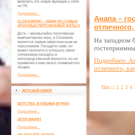
включить эту новую функцию у себя
на ПК.
Подробнее...
Анапа – го
CLOCKWERK – ОДИН ИЗ САМЫХ
отличного,
ОПАСНЫХ ПЕРСОНАЖЕЙ ДОТЫ 2
Дота – чрезвычайно популярная
компьютерная игра, а Clockwerk
На западном б
является самым смертоносным ее
персонажем. Посудите сами, он
гостеприимны
может калечить и оглушать своих
соперников находясь в
непосредственной близости, но не
Подробнее: А
применяя к ним своего знаменитого
отличного, ка
лезвия.
Подробнее...
First
<<
1
2
3
4
ДЕТСКИЙ ЮМОР
ДЕТСТВО, В КУБИКИ ИГРАЮ
Подробнее...
ДЕТИ ВИДЯТ
Подробнее...