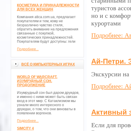
старинными п
КОСМЕТИКА И ПРИНАДЛЕЖНОСТИ
туристов асс
ДЛЯ ВСЕХ ЖЕНЩИН
но и с комфо
Компания atica.com.ua, предлагает
покупателям и тем, кому не
курортами
безразлично чувство стиля,
обратить внимание на предложения
связанные с покупкой,
Подробнее: А
косметических принадлежностей.
Покупателям будут доступны: гели
Подробнее...
Ай-Петри. 
ВСЁ О КМПЬЮТЕРНЫХ ИГРАХ
Экскурсии на
WORLD OF WARCRAFT.
ИЗУМРУДНЫЙ СОН.
Подробнее: А
ПРОДОЛЖЕНИЕ
Изумрудный сон был даром друидов,
и именно с ними может быть связан
вход в этот мир. С Катаклизмом мы
узнали много интересного о
друидах, о том, что они виноваты в
Активный 
появлении воргенов.
Подробнее...
Если для пров
SIMCITY 4