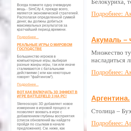
Белокуриха, т
Всегда помните одну очевидную
вещь - SimCity 4, прежде всего,
Подробнее: А
является экономической стратегией.
Располагая определенной суммой
денег, вы должны добиться
максимальных результатов за
кратчайший период времени.
Подробнее...
Акумаль – 
РЕАЛЬНЫЕ ИГРЫ О МИРОВОМ
ГОСПОДСТВЕ
Множество ту
Большинство игроков в
насладиться 
компьютерные игры, выбирая
разные жанры игры, так или иначе
сталкиваются с батальными
Подробнее: А
действиями ( или как некоторые
говорят "файтингом").
Подробнее...
ВОТ КАК ВКЛЮЧАТЬ 3D ЭФФЕКТ В
ИГРЕ BATTLEFIELD 3 НА PC!
Аргентина.
Stereoscopic 3D добавляет новое
измерение в игровой процесс и
Столица – Бу
позволяет воевать в игре с
добавлением глубины восприятия
(список обновлений вы найдете
Подробнее: А
пройдя по ссылкам в начале
предложения). См. ниже, как