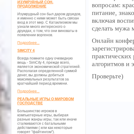
ИЗУМРУДНЫЙ СОН.
вопросам: кра
ПРОДОЛЖЕНИЕ
питание, знако
Изумрудный сон был даром друидов,
и именно с ними может быть связан
включая воспи
вход в этот мир. С Катаклизмом мы
узнали много интересного о
сделать мужа 
друидах, о том, что они виноваты в
появлении воргенов.
Онлайн конфе
Подробнее...
зарегистриров
SIMCITY 4
практических 
Всегда помните одну очевидную
алгоритмов и 
вещь - SimCity 4, прежде всего,
является экономической стратегией.
Располагая определенной суммой
Проверьте)
денег, вы должны добиться
максимальных результатов за
кратчайший период времени.
Подробнее...
РЕАЛЬНЫЕ ИГРЫ О МИРОВОМ
ГОСПОДСТВЕ
Большинство игроков в
компьютерные игры, выбирая
разные жанры игры, так или иначе
сталкиваются с батальными
действиями ( или как некоторые
говорят "файтингом").