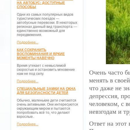
НА АВТОБУС: ДОСТУПНЫЕ
СПОСОБЫ
Одни из самых популярных видов
туристических поездок —
автобусные перевозки. В некоторых
регионах данный вид транспорта —
единственно возможный для
передвижения.
Подробнее...
КАК СОХРАНИТЬ
ВОСПОМИНАНИЯ И ЯРКИЕ
МОМЕНТЫ НАВЕЧНО
Время утекает с немыслимой
скоростью и остановить мгновение
Очень часто б
нам не под силу.
менять в своей
Подробнее...
что даже не зн
СПЕЦИАЛЬНЫЕ ЗАМКИ НА ОКНА
ДЛЯ БЕЗОПАСНОСТИ ДЕТЕЙ
депрессия, пр
Обычно, маленькие дети считаются
человеком, с 
очень активными. Они интересуются
окружающим миром и пытаются
невзгодам и т
попробовать всё то, что делают
взрослые.
Ответ на этот 
Подробнее...