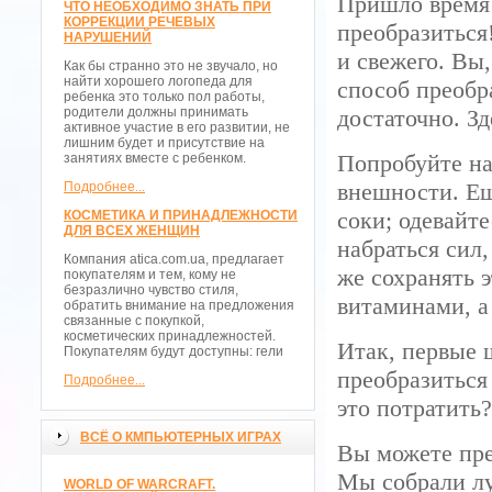
Пришло время 
ЧТО НЕОБХОДИМО ЗНАТЬ ПРИ
КОРРЕКЦИИ РЕЧЕВЫХ
преобразиться!
НАРУШЕНИЙ
и свежего. Вы
Как бы странно это не звучало, но
найти хорошего логопеда для
способ преобр
ребенка это только пол работы,
родители должны принимать
достаточно. З
активное участие в его развитии, не
лишним будет и присутствие на
Попробуйте на
занятиях вместе с ребенком.
внешности. Еш
Подробнее...
соки; одевайт
КОСМЕТИКА И ПРИНАДЛЕЖНОСТИ
ДЛЯ ВСЕХ ЖЕНЩИН
набраться сил
Компания atica.com.ua, предлагает
же сохранять 
покупателям и тем, кому не
безразлично чувство стиля,
витаминами, а
обратить внимание на предложения
связанные с покупкой,
косметических принадлежностей.
Итак, первые 
Покупателям будут доступны: гели
преобразиться 
Подробнее...
это потратить?
ВСЁ О КМПЬЮТЕРНЫХ ИГРАХ
Вы можете пре
Мы собрали л
WORLD OF WARCRAFT.