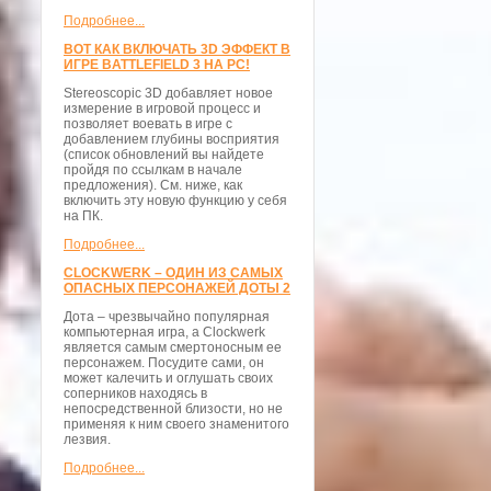
Подробнее...
ВОТ КАК ВКЛЮЧАТЬ 3D ЭФФЕКТ В
ИГРЕ BATTLEFIELD 3 НА PC!
Stereoscopic 3D добавляет новое
измерение в игровой процесс и
позволяет воевать в игре с
добавлением глубины восприятия
(список обновлений вы найдете
пройдя по ссылкам в начале
предложения). См. ниже, как
включить эту новую функцию у себя
на ПК.
Подробнее...
CLOCKWERK – ОДИН ИЗ САМЫХ
ОПАСНЫХ ПЕРСОНАЖЕЙ ДОТЫ 2
Дота – чрезвычайно популярная
компьютерная игра, а Clockwerk
является самым смертоносным ее
персонажем. Посудите сами, он
может калечить и оглушать своих
соперников находясь в
непосредственной близости, но не
применяя к ним своего знаменитого
лезвия.
Подробнее...