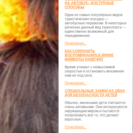
НА АВТОБУС: ДОСТУПНЫЕ
СПОСОБЫ
Одни из самых популярных видов
туристических поездок —
автобусные перевозки. В некоторых
регионах данный вид транспорта —
единственно возможный для
передвижения.
Подробнее...
КАК СОХРАНИТЬ
ВОСПОМИНАНИЯ И ЯРКИЕ
МОМЕНТЫ НАВЕЧНО
Время утекает с немыслимой
скоростью и остановить мгновение
нам не под силу.
Подробнее...
СПЕЦИАЛЬНЫЕ ЗАМКИ НА ОКНА
ДЛЯ БЕЗОПАСНОСТИ ДЕТЕЙ
Обычно, маленькие дети считаются
очень активными. Они интересуются
окружающим миром и пытаются
попробовать всё то, что делают
взрослые.
Подробнее...