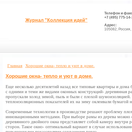
Телефон и фак
+7 (495) 775-14-
Журнал "Коллекция идей"
Адрес:
105082, Россия, 
Главная
Хорошие окна- тепло и уют в доме.
Хорошие окна- тепло и уют в доме.
Еще несколько десятилетий назад все типовые квартиры и дома
с одними и теми же видами оконных конструкций- деревянная ра
пропускали холод зимой, пыль и были с плохой шумоизоляцией
теплоизоляционных показателей их на зиму оклеивали бумагой н
Современные технологии в производстве решают проблему плох
инновационными методами. При выборе рамы из дерева можно с
деревянного двойного окна представляет собой камеру внутри р
сторон. Такое окно- оптимальный вариант в случае использован
повышенными показателями сохранения тепла.