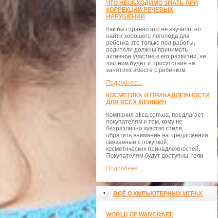
ЧТО НЕОБХОДИМО ЗНАТЬ ПРИ
КОРРЕКЦИИ РЕЧЕВЫХ
НАРУШЕНИЙ
Как бы странно это не звучало, но
найти хорошего логопеда для
ребенка это только пол работы,
родители должны принимать
активное участие в его развитии, не
лишним будет и присутствие на
занятиях вместе с ребенком.
Подробнее...
КОСМЕТИКА И ПРИНАДЛЕЖНОСТИ
ДЛЯ ВСЕХ ЖЕНЩИН
Компания atica.com.ua, предлагает
покупателям и тем, кому не
безразлично чувство стиля,
обратить внимание на предложения
связанные с покупкой,
косметических принадлежностей.
Покупателям будут доступны: гели
Подробнее...
ВСЁ О КМПЬЮТЕРНЫХ ИГРАХ
WORLD OF WARCRAFT.