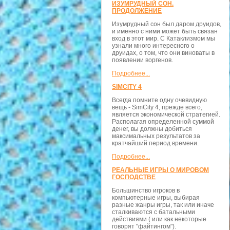
ИЗУМРУДНЫЙ СОН.
ПРОДОЛЖЕНИЕ
Изумрудный сон был даром друидов,
и именно с ними может быть связан
вход в этот мир. С Катаклизмом мы
узнали много интересного о
друидах, о том, что они виноваты в
появлении воргенов.
Подробнее...
SIMCITY 4
Всегда помните одну очевидную
вещь - SimCity 4, прежде всего,
является экономической стратегией.
Располагая определенной суммой
денег, вы должны добиться
максимальных результатов за
кратчайший период времени.
Подробнее...
РЕАЛЬНЫЕ ИГРЫ О МИРОВОМ
ГОСПОДСТВЕ
Большинство игроков в
компьютерные игры, выбирая
разные жанры игры, так или иначе
сталкиваются с батальными
действиями ( или как некоторые
говорят "файтингом").