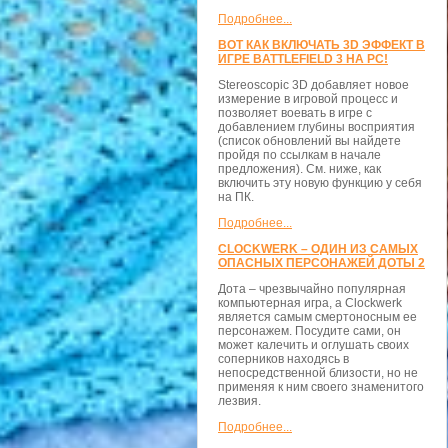
Подробнее...
ВОТ КАК ВКЛЮЧАТЬ 3D ЭФФЕКТ В
ИГРЕ BATTLEFIELD 3 НА PC!
Stereoscopic 3D добавляет новое
измерение в игровой процесс и
позволяет воевать в игре с
добавлением глубины восприятия
(список обновлений вы найдете
пройдя по ссылкам в начале
предложения). См. ниже, как
включить эту новую функцию у себя
на ПК.
Подробнее...
CLOCKWERK – ОДИН ИЗ САМЫХ
ОПАСНЫХ ПЕРСОНАЖЕЙ ДОТЫ 2
Дота – чрезвычайно популярная
компьютерная игра, а Clockwerk
является самым смертоносным ее
персонажем. Посудите сами, он
может калечить и оглушать своих
соперников находясь в
непосредственной близости, но не
применяя к ним своего знаменитого
лезвия.
Подробнее...