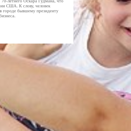
 70-летнего Оскара Гудмана, что
рии США. К слову, человек
 в городе бывшему президенту
бизнеса.