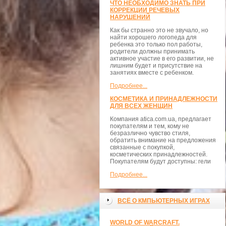
ЧТО НЕОБХОДИМО ЗНАТЬ ПРИ
КОРРЕКЦИИ РЕЧЕВЫХ
НАРУШЕНИЙ
Как бы странно это не звучало, но
найти хорошего логопеда для
ребенка это только пол работы,
родители должны принимать
активное участие в его развитии, не
лишним будет и присутствие на
занятиях вместе с ребенком.
Подробнее...
КОСМЕТИКА И ПРИНАДЛЕЖНОСТИ
ДЛЯ ВСЕХ ЖЕНЩИН
Компания atica.com.ua, предлагает
покупателям и тем, кому не
безразлично чувство стиля,
обратить внимание на предложения
связанные с покупкой,
косметических принадлежностей.
Покупателям будут доступны: гели
Подробнее...
ВСЁ О КМПЬЮТЕРНЫХ ИГРАХ
WORLD OF WARCRAFT.