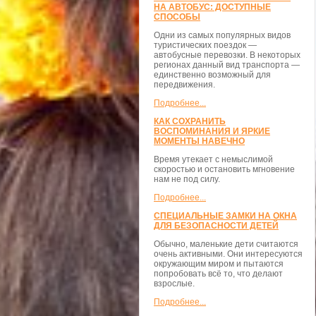
НА АВТОБУС: ДОСТУПНЫЕ
СПОСОБЫ
Одни из самых популярных видов
туристических поездок —
автобусные перевозки. В некоторых
регионах данный вид транспорта —
единственно возможный для
передвижения.
Подробнее...
КАК СОХРАНИТЬ
ВОСПОМИНАНИЯ И ЯРКИЕ
МОМЕНТЫ НАВЕЧНО
Время утекает с немыслимой
скоростью и остановить мгновение
нам не под силу.
Подробнее...
СПЕЦИАЛЬНЫЕ ЗАМКИ НА ОКНА
ДЛЯ БЕЗОПАСНОСТИ ДЕТЕЙ
Обычно, маленькие дети считаются
очень активными. Они интересуются
окружающим миром и пытаются
попробовать всё то, что делают
взрослые.
Подробнее...