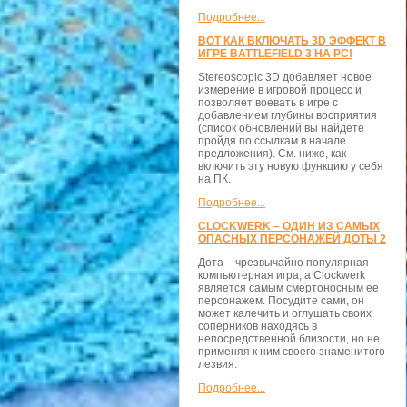
Подробнее...
ВОТ КАК ВКЛЮЧАТЬ 3D ЭФФЕКТ В
ИГРЕ BATTLEFIELD 3 НА PC!
Stereoscopic 3D добавляет новое
измерение в игровой процесс и
позволяет воевать в игре с
добавлением глубины восприятия
(список обновлений вы найдете
пройдя по ссылкам в начале
предложения). См. ниже, как
включить эту новую функцию у себя
на ПК.
Подробнее...
CLOCKWERK – ОДИН ИЗ САМЫХ
ОПАСНЫХ ПЕРСОНАЖЕЙ ДОТЫ 2
Дота – чрезвычайно популярная
компьютерная игра, а Clockwerk
является самым смертоносным ее
персонажем. Посудите сами, он
может калечить и оглушать своих
соперников находясь в
непосредственной близости, но не
применяя к ним своего знаменитого
лезвия.
Подробнее...