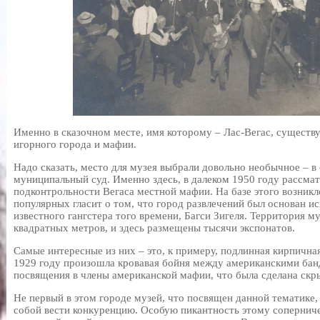
Именно в сказочном месте, имя которому – Лас-Вегас, существу
игорного города и мафии.
Надо сказать, место для музея выбрали довольно необычное – в
муниципальный суд. Именно здесь, в далеком 1950 году рассмат
подконтрольности Вегаса местной мафии. На базе этого возникл
популярных гласит о том, что город развлечений был основан и
известного гангстера того времени, Багси Зигеля. Территория м
квадратных метров, и здесь размещены тысячи экспонатов.
Самые интересные из них – это, к примеру, подлинная кирпичная
1929 году произошла кровавая бойня между американскими бан
посвящения в члены американской мафии, что была сделана скр
Не первый в этом городе музей, что посвящен данной тематике,
собой вести конкуренцию. Особую пикантность этому соперничес