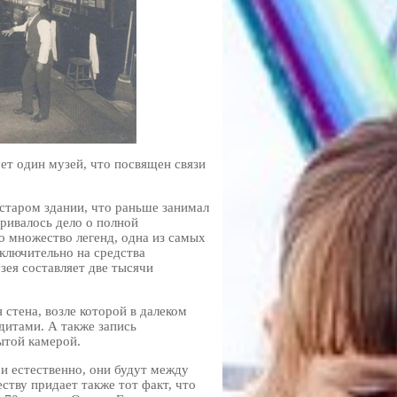
ет один музей, что посвящен связи
 старом здании, что раньше занимал
ривалось дело о полной
о множество легенд, одна из самых
сключительно на средства
узея составляет две тысячи
 стена, возле которой в далеком
дитами. А также запись
ытой камерой.
 и естественно, они будут между
тву придает также тот факт, что