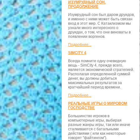
ИЗУМРУДНЫЙ СОН.
ПРОДОЛЖЕНИЕ
Изумрудный сон был даром друидов,
и именно с ними может быть связан
вход в этот мир. С Катаклизмом мы
узнали много интересного о
друидах, о том, что они виноваты в
появлении воргенов.
Подробнее...
SIMCITY 4
Всегда помните одну очевидную
вещь - SimCity 4, прежде всего,
является экономической стратегией.
Располагая определенной суммой
денег, вы должны добиться
максимальных результатов за
кратчайший период времени.
Подробнее...
РЕАЛЬНЫЕ ИГРЫ О МИРОВОМ
ГОСПОДСТВЕ
Большинство игроков в
компьютерные игры, выбирая
разные жанры игры, так или иначе
сталкиваются с батальными
действиями ( или как некоторые
говорят "файтингом").