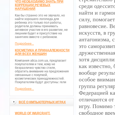
ЧТО НЕОБХОДИМО ЗНАТЬ ПРИ
среди одессит
КОРРЕКЦИИ РЕЧЕВЫХ
НАРУШЕНИЙ
найти и гармон
Как бы странно это не звучало, но
силу, помогае
найти хорошего логопеда для
ребенка это только пол работы,
равновесие. В
родители должны принимать
активное участие в его развитии, не
искусств, в гр
лишним будет и присутствие на
занятиях вместе с ребенком.
антагонизма, 
Подробнее...
это саморазви
КОСМЕТИКА И ПРИНАДЛЕЖНОСТИ
дружественная
ДЛЯ ВСЕХ ЖЕНЩИН
хотя дисципли
Компания atica.com.ua, предлагает
покупателям и тем, кому не
как известно, 
безразлично чувство стиля,
обратить внимание на предложения
вообще результ
связанные с покупкой,
особое вниман
косметических принадлежностей.
Покупателям будут доступны: гели
группа регуля
Подробнее...
Федерацией ка
отличаются от
ВСЁ О КМПЬЮТЕРНЫХ ИГРАХ
игру. Помимо 
свободное врем
WORLD OF WARCRAFT.