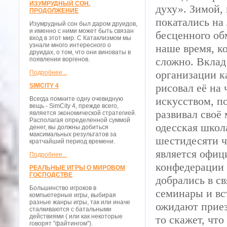
ИЗУМРУДНЫЙ СОН.
духу». Зимой,
ПРОДОЛЖЕНИЕ
покатались на
Изумрудный сон был даром друидов,
и именно с ними может быть связан
бесценного об
вход в этот мир. С Катаклизмом мы
узнали много интересного о
наше время, к
друидах, о том, что они виноваты в
сложно. Вклад
появлении воргенов.
организации к
Подробнее...
рисовал её на
SIMCITY 4
искусством, п
Всегда помните одну очевидную
вещь - SimCity 4, прежде всего,
развивал своё
является экономической стратегией.
Располагая определенной суммой
одесская школа
денег, вы должны добиться
максимальных результатов за
шестидесяти ч
кратчайший период времени.
является офиц
Подробнее...
конфедерации 
РЕАЛЬНЫЕ ИГРЫ О МИРОВОМ
ГОСПОДСТВЕ
добрались в св
Большинство игроков в
семинары и вс
компьютерные игры, выбирая
разные жанры игры, так или иначе
ожидают приез
сталкиваются с батальными
действиями ( или как некоторые
то скажет, что
говорят "файтингом").