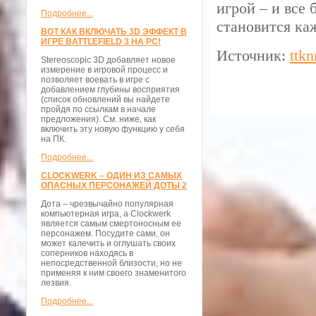
игрой – и все 
Подробнее...
становится ка
ВОТ КАК ВКЛЮЧАТЬ 3D ЭФФЕКТ В
ИГРЕ BATTLEFIELD 3 НА PC!
Источник:
ttkn
Stereoscopic 3D добавляет новое
измерение в игровой процесс и
позволяет воевать в игре с
добавлением глубины восприятия
(список обновлений вы найдете
пройдя по ссылкам в начале
предложения). См. ниже, как
включить эту новую функцию у себя
на ПК.
Подробнее...
CLOCKWERK – ОДИН ИЗ САМЫХ
ОПАСНЫХ ПЕРСОНАЖЕЙ ДОТЫ 2
Дота – чрезвычайно популярная
компьютерная игра, а Clockwerk
является самым смертоносным ее
персонажем. Посудите сами, он
может калечить и оглушать своих
соперников находясь в
непосредственной близости, но не
применяя к ним своего знаменитого
лезвия.
Подробнее...