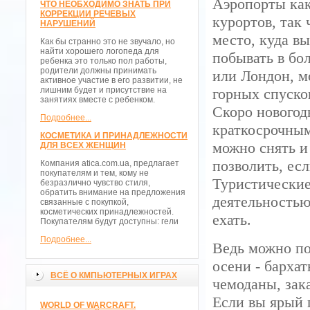
Аэропорты как
ЧТО НЕОБХОДИМО ЗНАТЬ ПРИ
КОРРЕКЦИИ РЕЧЕВЫХ
курортов, так 
НАРУШЕНИЙ
место, куда в
Как бы странно это не звучало, но
найти хорошего логопеда для
побывать в бо
ребенка это только пол работы,
родители должны принимать
или Лондон, м
активное участие в его развитии, не
лишним будет и присутствие на
горных спуско
занятиях вместе с ребенком.
Скоро новогод
Подробнее...
краткосрочным
КОСМЕТИКА И ПРИНАДЛЕЖНОСТИ
можно снять и
ДЛЯ ВСЕХ ЖЕНЩИН
позволить, ес
Компания atica.com.ua, предлагает
покупателям и тем, кому не
Туристические
безразлично чувство стиля,
обратить внимание на предложения
деятельностью
связанные с покупкой,
косметических принадлежностей.
ехать.
Покупателям будут доступны: гели
Подробнее...
Ведь можно по
осени - бархат
ВСЁ О КМПЬЮТЕРНЫХ ИГРАХ
чемоданы, зак
Если вы ярый 
WORLD OF WARCRAFT.