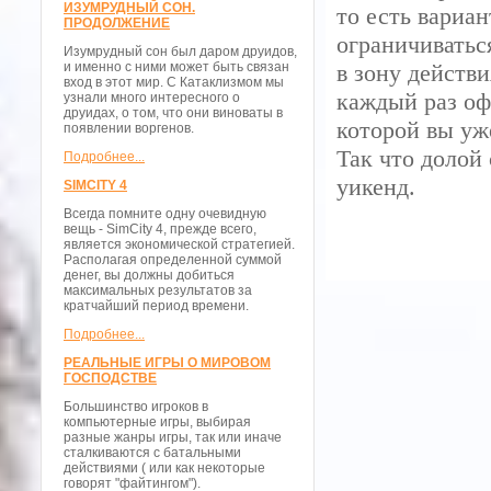
ИЗУМРУДНЫЙ СОН.
то есть вариан
ПРОДОЛЖЕНИЕ
ограничиватьс
Изумрудный сон был даром друидов,
и именно с ними может быть связан
в зону действ
вход в этот мир. С Катаклизмом мы
каждый раз офо
узнали много интересного о
друидах, о том, что они виноваты в
которой вы уж
появлении воргенов.
Так что долой
Подробнее...
уикенд.
SIMCITY 4
Всегда помните одну очевидную
вещь - SimCity 4, прежде всего,
является экономической стратегией.
Располагая определенной суммой
денег, вы должны добиться
максимальных результатов за
кратчайший период времени.
Подробнее...
РЕАЛЬНЫЕ ИГРЫ О МИРОВОМ
ГОСПОДСТВЕ
Большинство игроков в
компьютерные игры, выбирая
разные жанры игры, так или иначе
сталкиваются с батальными
действиями ( или как некоторые
говорят "файтингом").