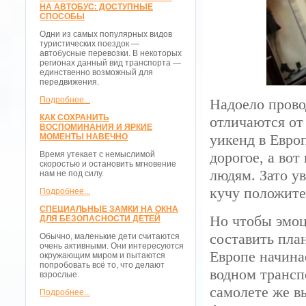
НА АВТОБУС: ДОСТУПНЫЕ
СПОСОБЫ
Одни из самых популярных видов
туристических поездок —
автобусные перевозки. В некоторых
регионах данный вид транспорта —
единственно возможный для
передвижения.
Подробнее...
Надоело прово
КАК СОХРАНИТЬ
отличаются от 
ВОСПОМИНАНИЯ И ЯРКИЕ
уикенд в Европ
МОМЕНТЫ НАВЕЧНО
дорогое, а во
Время утекает с немыслимой
скоростью и остановить мгновение
людям. Зато у
нам не под силу.
кучу положите
Подробнее...
СПЕЦИАЛЬНЫЕ ЗАМКИ НА ОКНА
Но чтобы эмоц
ДЛЯ БЕЗОПАСНОСТИ ДЕТЕЙ
составить пла
Обычно, маленькие дети считаются
очень активными. Они интересуются
Европе начина
окружающим миром и пытаются
попробовать всё то, что делают
водном трансп
взрослые.
самолете же в
Подробнее...