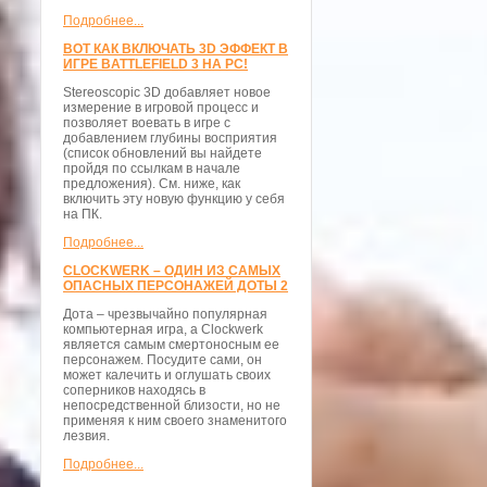
Подробнее...
ВОТ КАК ВКЛЮЧАТЬ 3D ЭФФЕКТ В
ИГРЕ BATTLEFIELD 3 НА PC!
Stereoscopic 3D добавляет новое
измерение в игровой процесс и
позволяет воевать в игре с
добавлением глубины восприятия
(список обновлений вы найдете
пройдя по ссылкам в начале
предложения). См. ниже, как
включить эту новую функцию у себя
на ПК.
Подробнее...
CLOCKWERK – ОДИН ИЗ САМЫХ
ОПАСНЫХ ПЕРСОНАЖЕЙ ДОТЫ 2
Дота – чрезвычайно популярная
компьютерная игра, а Clockwerk
является самым смертоносным ее
персонажем. Посудите сами, он
может калечить и оглушать своих
соперников находясь в
непосредственной близости, но не
применяя к ним своего знаменитого
лезвия.
Подробнее...