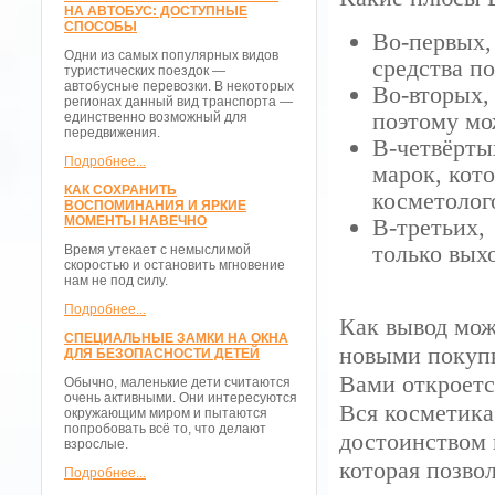
НА АВТОБУС: ДОСТУПНЫЕ
СПОСОБЫ
Во-первых,
Одни из самых популярных видов
средства п
туристических поездок —
автобусные перевозки. В некоторых
Во-вторых,
регионах данный вид транспорта —
поэтому мо
единственно возможный для
передвижения.
В-четвёрты
Подробнее...
марок, кот
КАК СОХРАНИТЬ
косметолог
ВОСПОМИНАНИЯ И ЯРКИЕ
МОМЕНТЫ НАВЕЧНО
В-третьих,
только вых
Время утекает с немыслимой
скоростью и остановить мгновение
нам не под силу.
Подробнее...
Как вывод можн
СПЕЦИАЛЬНЫЕ ЗАМКИ НА ОКНА
новыми покупк
ДЛЯ БЕЗОПАСНОСТИ ДЕТЕЙ
Вами откроетс
Обычно, маленькие дети считаются
очень активными. Они интересуются
Вся косметика
окружающим миром и пытаются
попробовать всё то, что делают
достоинством 
взрослые.
которая позво
Подробнее...