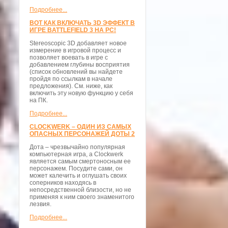
Подробнее...
ВОТ КАК ВКЛЮЧАТЬ 3D ЭФФЕКТ В
ИГРЕ BATTLEFIELD 3 НА PC!
Stereoscopic 3D добавляет новое
измерение в игровой процесс и
позволяет воевать в игре с
добавлением глубины восприятия
(список обновлений вы найдете
пройдя по ссылкам в начале
предложения). См. ниже, как
включить эту новую функцию у себя
на ПК.
Подробнее...
CLOCKWERK – ОДИН ИЗ САМЫХ
ОПАСНЫХ ПЕРСОНАЖЕЙ ДОТЫ 2
Дота – чрезвычайно популярная
компьютерная игра, а Clockwerk
является самым смертоносным ее
персонажем. Посудите сами, он
может калечить и оглушать своих
соперников находясь в
непосредственной близости, но не
применяя к ним своего знаменитого
лезвия.
Подробнее...