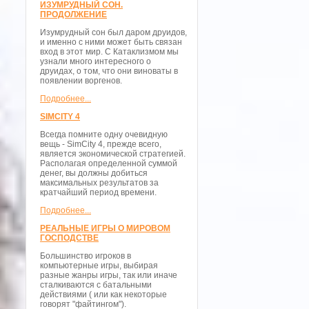
ИЗУМРУДНЫЙ СОН.
ПРОДОЛЖЕНИЕ
Изумрудный сон был даром друидов,
и именно с ними может быть связан
вход в этот мир. С Катаклизмом мы
узнали много интересного о
друидах, о том, что они виноваты в
появлении воргенов.
Подробнее...
SIMCITY 4
Всегда помните одну очевидную
вещь - SimCity 4, прежде всего,
является экономической стратегией.
Располагая определенной суммой
денег, вы должны добиться
максимальных результатов за
кратчайший период времени.
Подробнее...
РЕАЛЬНЫЕ ИГРЫ О МИРОВОМ
ГОСПОДСТВЕ
Большинство игроков в
компьютерные игры, выбирая
разные жанры игры, так или иначе
сталкиваются с батальными
действиями ( или как некоторые
говорят "файтингом").