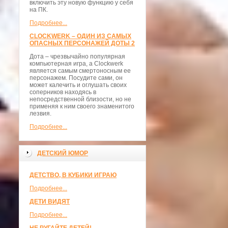
включить эту новую функцию у себя
на ПК.
Подробнее...
CLOCKWERK – ОДИН ИЗ САМЫХ
ОПАСНЫХ ПЕРСОНАЖЕЙ ДОТЫ 2
Дота – чрезвычайно популярная
компьютерная игра, а Clockwerk
является самым смертоносным ее
персонажем. Посудите сами, он
может калечить и оглушать своих
соперников находясь в
непосредственной близости, но не
применяя к ним своего знаменитого
лезвия.
Подробнее...
ДЕТСКИЙ ЮМОР
ДЕТСТВО, В КУБИКИ ИГРАЮ
Подробнее...
ДЕТИ ВИДЯТ
Подробнее...