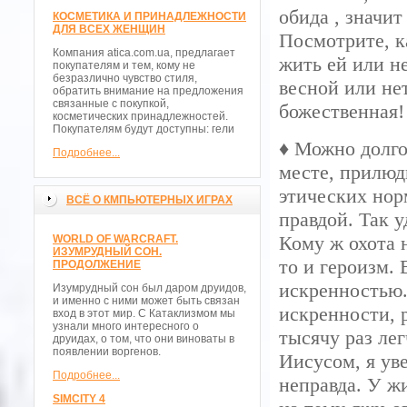
обида , значит
КОСМЕТИКА И ПРИНАДЛЕЖНОСТИ
ДЛЯ ВСЕХ ЖЕНЩИН
Посмотрите, ка
Компания atica.com.ua, предлагает
жить ей или н
покупателям и тем, кому не
безразлично чувство стиля,
весной или не
обратить внимание на предложения
связанные с покупкой,
божественная!
косметических принадлежностей.
Покупателям будут доступны: гели
♦ Можно долго 
Подробнее...
месте, прилюд
этических нор
ВСЁ О КМПЬЮТЕРНЫХ ИГРАХ
правдой. Так у
Кому ж охота 
WORLD OF WARCRAFT.
ИЗУМРУДНЫЙ СОН.
то и героизм. 
ПРОДОЛЖЕНИЕ
искренностью.
Изумрудный сон был даром друидов,
и именно с ними может быть связан
искренности, р
вход в этот мир. С Катаклизмом мы
узнали много интересного о
тысячу раз ле
друидах, о том, что они виноваты в
появлении воргенов.
Иисусом, я уве
Подробнее...
неправда. У жи
SIMCITY 4