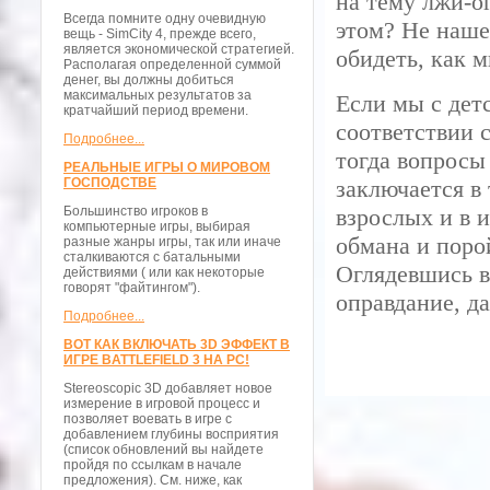
на тему лжи-о
Всегда помните одну очевидную
этом? Не наше 
вещь - SimCity 4, прежде всего,
является экономической стратегией.
обидеть, как 
Располагая определенной суммой
денег, вы должны добиться
максимальных результатов за
Если мы с детс
кратчайший период времени.
соответствии с
Подробнее...
тогда вопросы
РЕАЛЬНЫЕ ИГРЫ О МИРОВОМ
ГОСПОДСТВЕ
заключается в
Большинство игроков в
взрослых и в 
компьютерные игры, выбирая
обмана и поро
разные жанры игры, так или иначе
сталкиваются с батальными
Оглядевшись во
действиями ( или как некоторые
говорят "файтингом").
оправдание, д
Подробнее...
ВОТ КАК ВКЛЮЧАТЬ 3D ЭФФЕКТ В
ИГРЕ BATTLEFIELD 3 НА PC!
Stereoscopic 3D добавляет новое
измерение в игровой процесс и
позволяет воевать в игре с
добавлением глубины восприятия
(список обновлений вы найдете
пройдя по ссылкам в начале
предложения). См. ниже, как