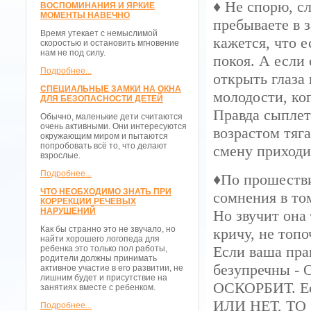
♦ Не спорю, с
ВОСПОМИНАНИЯ И ЯРКИЕ
МОМЕНТЫ НАВЕЧНО
пребываете в 
Время утекает с немыслимой
кажется, что е
скоростью и остановить мгновение
нам не под силу.
покоя. А если 
Подробнее...
открыть глаза 
СПЕЦИАЛЬНЫЕ ЗАМКИ НА ОКНА
молодости, ко
ДЛЯ БЕЗОПАСНОСТИ ДЕТЕЙ
Правда сыплет
Обычно, маленькие дети считаются
очень активными. Они интересуются
возрастом тяг
окружающим миром и пытаются
попробовать всё то, что делают
смену приходи
взрослые.
Подробнее...
♦По прошестви
ЧТО НЕОБХОДИМО ЗНАТЬ ПРИ
сомнения в том
КОРРЕКЦИИ РЕЧЕВЫХ
НАРУШЕНИЙ
Но звучит она 
Как бы странно это не звучало, но
кричу, не топо
найти хорошего логопеда для
Если ваша пра
ребенка это только пол работы,
родители должны принимать
безупречны 
активное участие в его развитии, не
лишним будет и присутствие на
ОСКОРБИТ. 
занятиях вместе с ребенком.
ИЛИ НЕТ, ТО
Подробнее...