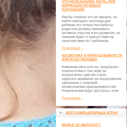
ЧТО НЕОБХОДИМО ЗНАТЬ ПРИ
КОРРЕКЦИИ РЕЧЕВЫХ
НАРУШЕНИЙ
Как бы странно это не звучало, но
найти хорошего логопеда для
ребенка это только пол работы,
родители должны принимать
активное участие в его развитии, не
лишним будет и присутствие на
занятиях вместе с ребенком.
Подробнее...
КОСМЕТИКА И ПРИНАДЛЕЖНОСТИ
ДЛЯ ВСЕХ ЖЕНЩИН
Компания atica.com.ua, предлагает
покупателям и тем, кому не
безразлично чувство стиля,
обратить внимание на предложения
связанные с покупкой,
косметических принадлежностей.
Покупателям будут доступны: гели
Подробнее...
ВСЁ О КМПЬЮТЕРНЫХ ИГРАХ
WORLD OF WARCRAFT.