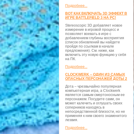
Подробнее...
ВОТ КАК ВКЛЮЧАТЬ 3D ЭФФЕКТ В
ИГРЕ BATTLEFIELD 3 НА PC!
Stereoscopic 3D добавляет новое
измерение в игровой процесс и
позволяет воевать в игре с
добавлением глубины восприятия
(список обновлений вы найдете
пройдя по ссылкам в начале
предложения). См. ниже, как
включить эту новую функцию у себя
на ПК.
Подробнее...
CLOCKWERK – ОДИН ИЗ САМЫХ
ОПАСНЫХ ПЕРСОНАЖЕЙ ДОТЫ 2
Дота – чрезвычайно популярная
компьютерная игра, а Clockwerk
является самым смертоносным ее
персонажем. Посудите сами, он
может калечить и оглушать своих
соперников находясь в
непосредственной близости, но не
применяя к ним своего знаменитого
лезвия.
Подробнее...