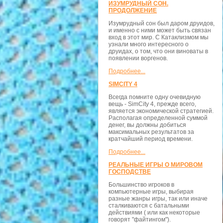
ИЗУМРУДНЫЙ СОН.
ПРОДОЛЖЕНИЕ
Изумрудный сон был даром друидов,
и именно с ними может быть связан
вход в этот мир. С Катаклизмом мы
узнали много интересного о
друидах, о том, что они виноваты в
появлении воргенов.
Подробнее...
SIMCITY 4
Всегда помните одну очевидную
вещь - SimCity 4, прежде всего,
является экономической стратегией.
Располагая определенной суммой
денег, вы должны добиться
максимальных результатов за
кратчайший период времени.
Подробнее...
РЕАЛЬНЫЕ ИГРЫ О МИРОВОМ
ГОСПОДСТВЕ
Большинство игроков в
компьютерные игры, выбирая
разные жанры игры, так или иначе
сталкиваются с батальными
действиями ( или как некоторые
говорят "файтингом").