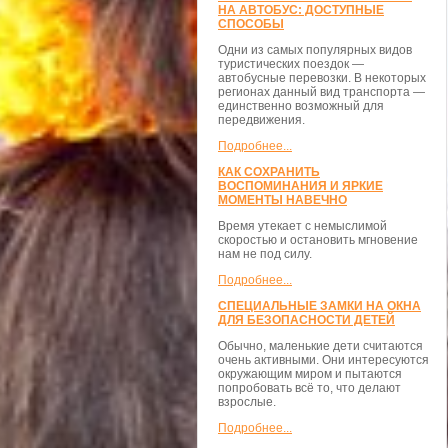
НА АВТОБУС: ДОСТУПНЫЕ
СПОСОБЫ
Одни из самых популярных видов
туристических поездок —
автобусные перевозки. В некоторых
регионах данный вид транспорта —
единственно возможный для
передвижения.
Подробнее...
КАК СОХРАНИТЬ
ВОСПОМИНАНИЯ И ЯРКИЕ
МОМЕНТЫ НАВЕЧНО
Время утекает с немыслимой
скоростью и остановить мгновение
нам не под силу.
Подробнее...
СПЕЦИАЛЬНЫЕ ЗАМКИ НА ОКНА
ДЛЯ БЕЗОПАСНОСТИ ДЕТЕЙ
Обычно, маленькие дети считаются
очень активными. Они интересуются
окружающим миром и пытаются
попробовать всё то, что делают
взрослые.
Подробнее...