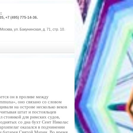
с:
35, +7 (495) 775-14-36.
Москва, ул. Бакунинская, д. 71, стр. 10.
ется он в проливе между
mmuna», оно связано со словом
ивали на острове несколько веков
 учитывая штат и постояльцев
л стоянкой для римских судов,
поднятых со дна бухт Сент Николас
архипелаг оказался в подчинении
и батарея Святой Марии. Во время