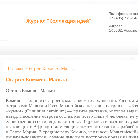
Телефон и фак
+7 (495) 775-14-
Журнал "Коллекция идей"
Адрес:
105082, Россия, 
Главная
Остров Комино -Мальта
Остров Комино -Мальта
Остров Комино -Мальта
Комино — один из островов мальтийского архипелага. Располага
островами Мальта и Гозо. Мальтийское название острова — «Ke
«кумин» (Cuminum cyminum) — пряное растение, которое выращ
назад. Население острова составляет всего лишь 4 человека, не
единственной гостиницы на острове. В древности, комино служи
плавающих в Африку, о чем свидетельствуют останки кораблей 
и Санта Мария. В средние века Комино, как и весь Мальтийский 
рыцарей-иоаннитов. Именно ими была построена боевая башня 