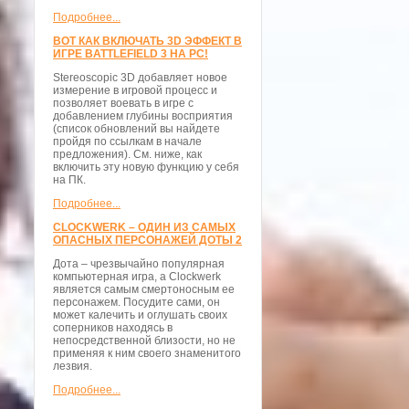
Подробнее...
ВОТ КАК ВКЛЮЧАТЬ 3D ЭФФЕКТ В
ИГРЕ BATTLEFIELD 3 НА PC!
Stereoscopic 3D добавляет новое
измерение в игровой процесс и
позволяет воевать в игре с
добавлением глубины восприятия
(список обновлений вы найдете
пройдя по ссылкам в начале
предложения). См. ниже, как
включить эту новую функцию у себя
на ПК.
Подробнее...
CLOCKWERK – ОДИН ИЗ САМЫХ
ОПАСНЫХ ПЕРСОНАЖЕЙ ДОТЫ 2
Дота – чрезвычайно популярная
компьютерная игра, а Clockwerk
является самым смертоносным ее
персонажем. Посудите сами, он
может калечить и оглушать своих
соперников находясь в
непосредственной близости, но не
применяя к ним своего знаменитого
лезвия.
Подробнее...