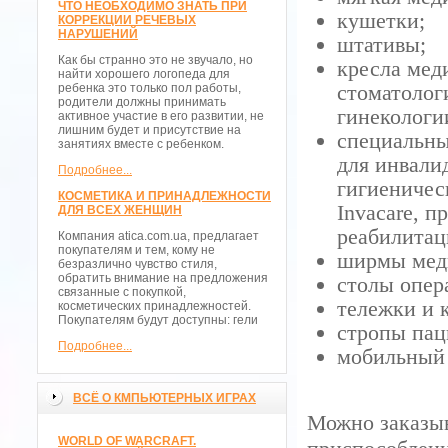
ЧТО НЕОБХОДИМО ЗНАТЬ ПРИ
кушетки;
КОРРЕКЦИИ РЕЧЕВЫХ
НАРУШЕНИЙ
штативы;
Как бы странно это не звучало, но
кресла мед
найти хорошего логопеда для
стоматолог
ребенка это только пол работы,
родители должны принимать
гинекологи
активное участие в его развитии, не
лишним будет и присутствие на
специальны
занятиях вместе с ребенком.
для инвали
Подробнее...
гигиеничес
КОСМЕТИКА И ПРИНАДЛЕЖНОСТИ
Invacare, 
ДЛЯ ВСЕХ ЖЕНЩИН
реабилитац
Компания atica.com.ua, предлагает
покупателям и тем, кому не
ширмы мед
безразлично чувство стиля,
обратить внимание на предложения
столы опер
связанные с покупкой,
тележки и 
косметических принадлежностей.
Покупателям будут доступны: гели
стропы пац
Подробнее...
мобильный
ВСЁ О КМПЬЮТЕРНЫХ ИГРАХ
Можно заказыв
WORLD OF WARCRAFT.