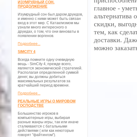
приспособлени
ИЗУМРУДНЫЙ СОН.
ПРОДОЛЖЕНИЕ
главное - умет
Изумрудный сон был даром друидов,
альтернатива 
и именно с ними может быть связан
скидки, выгод
вход в этот мир. С Катаклизмом мы
узнали много интересного о
тем, как сдела
друидах, о том, что они виноваты в
появлении воргенов.
доставки. Даж
Подробнее...
можно заказат
SIMCITY 4
Всегда помните одну очевидную
вещь - SimCity 4, прежде всего,
является экономической стратегией.
Располагая определенной суммой
денег, вы должны добиться
максимальных результатов за
кратчайший период времени.
Подробнее...
РЕАЛЬНЫЕ ИГРЫ О МИРОВОМ
ГОСПОДСТВЕ
Большинство игроков в
компьютерные игры, выбирая
разные жанры игры, так или иначе
сталкиваются с батальными
действиями ( или как некоторые
говорят "файтингом").