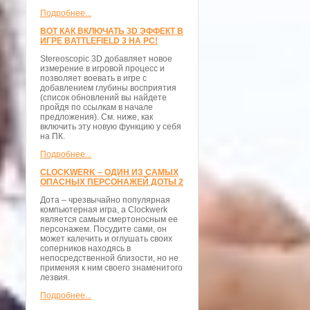
Подробнее...
ВОТ КАК ВКЛЮЧАТЬ 3D ЭФФЕКТ В
ИГРЕ BATTLEFIELD 3 НА PC!
Stereoscopic 3D добавляет новое
измерение в игровой процесс и
позволяет воевать в игре с
добавлением глубины восприятия
(список обновлений вы найдете
пройдя по ссылкам в начале
предложения). См. ниже, как
включить эту новую функцию у себя
на ПК.
Подробнее...
CLOCKWERK – ОДИН ИЗ САМЫХ
ОПАСНЫХ ПЕРСОНАЖЕЙ ДОТЫ 2
Дота – чрезвычайно популярная
компьютерная игра, а Clockwerk
является самым смертоносным ее
персонажем. Посудите сами, он
может калечить и оглушать своих
соперников находясь в
непосредственной близости, но не
применяя к ним своего знаменитого
лезвия.
Подробнее...