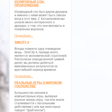
ИЗУМРУДНЫЙ СОН.
ПРОДОЛЖЕНИЕ
Изумрудный сон был даром друидов,
и именно с ними может быть связан
вход в этот мир. С Катаклизмом мы
узнали много интересного о
друидах, о том, что они виноваты в
появлении воргенов.
Подробнее...
SIMCITY 4
Всегда помните одну очевидную
вещь - SimCity 4, прежде всего,
является экономической стратегией.
Располагая определенной суммой
денег, вы должны добиться
максимальных результатов за
кратчайший период времени.
Подробнее...
РЕАЛЬНЫЕ ИГРЫ О МИРОВОМ
ГОСПОДСТВЕ
Большинство игроков в
компьютерные игры, выбирая
разные жанры игры, так или иначе
сталкиваются с батальными
действиями ( или как некоторые
говорят "файтингом").