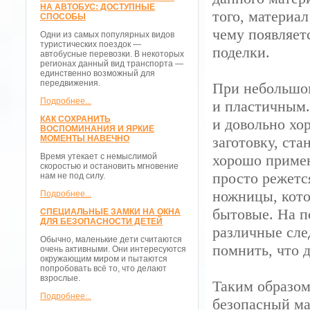
НА АВТОБУС: ДОСТУПНЫЕ
того, материа
СПОСОБЫ
чему появляет
Одни из самых популярных видов
туристических поездок —
поделки.
автобусные перевозки. В некоторых
регионах данный вид транспорта —
единственно возможный для
передвижения.
При небольшом
Подробнее...
и пластичным.
КАК СОХРАНИТЬ
и довольно хо
ВОСПОМИНАНИЯ И ЯРКИЕ
МОМЕНТЫ НАВЕЧНО
заготовку, ст
Время утекает с немыслимой
хорошо примен
скоростью и остановить мгновение
просто режетс
нам не под силу.
ножницы, кото
Подробнее...
бытовые. На п
СПЕЦИАЛЬНЫЕ ЗАМКИ НА ОКНА
ДЛЯ БЕЗОПАСНОСТИ ДЕТЕЙ
различные сле
Обычно, маленькие дети считаются
помнить, что 
очень активными. Они интересуются
окружающим миром и пытаются
попробовать всё то, что делают
взрослые.
Таким образом
Подробнее...
безопасный ма