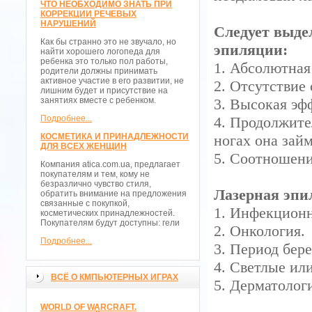
ЧТО НЕОБХОДИМО ЗНАТЬ ПРИ
КОРРЕКЦИИ РЕЧЕВЫХ
НАРУШЕНИЙ
Следует выде
Как бы странно это не звучало, но
эпиляции:
найти хорошего логопеда для
ребенка это только пол работы,
1. Абсолютная
родители должны принимать
активное участие в его развитии, не
2. Отсутствие
лишним будет и присутствие на
занятиях вместе с ребенком.
3. Высокая эф
Подробнее...
4. Продолжите
КОСМЕТИКА И ПРИНАДЛЕЖНОСТИ
ногах она займ
ДЛЯ ВСЕХ ЖЕНЩИН
5. Соотношени
Компания atica.com.ua, предлагает
покупателям и тем, кому не
безразлично чувство стиля,
Лазерная эпи
обратить внимание на предложения
связанные с покупкой,
1. Инфекционн
косметических принадлежностей.
Покупателям будут доступны: гели
2. Онкология.
Подробнее...
3. Период бер
4. Светлые ил
ВСЁ О КМПЬЮТЕРНЫХ ИГРАХ
5. Дерматолог
WORLD OF WARCRAFT.