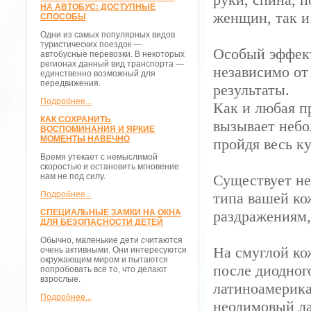
НА АВТОБУС: ДОСТУПНЫЕ
женщин, так и
СПОСОБЫ
Одни из самых популярных видов
туристических поездок —
Особый эффект
автобусные перевозки. В некоторых
регионах данный вид транспорта —
независимо от
единственно возможный для
передвижения.
результаты.
Подробнее...
Как и любая п
КАК СОХРАНИТЬ
вызывает небо
ВОСПОМИНАНИЯ И ЯРКИЕ
МОМЕНТЫ НАВЕЧНО
пройдя весь ку
Время утекает с немыслимой
скоростью и остановить мгновение
нам не под силу.
Существует не
Подробнее...
типа вашей ко
СПЕЦИАЛЬНЫЕ ЗАМКИ НА ОКНА
раздражениям,
ДЛЯ БЕЗОПАСНОСТИ ДЕТЕЙ
Обычно, маленькие дети считаются
На смуглой ко
очень активными. Они интересуются
окружающим миром и пытаются
после диодног
попробовать всё то, что делают
взрослые.
латиноамерика
Подробнее...
неодимовый ла