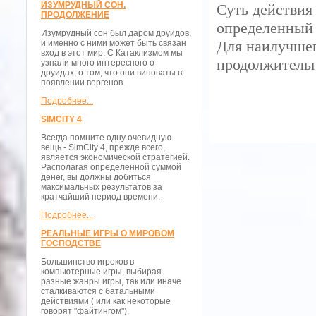
ИЗУМРУДНЫЙ СОН.
Суть действия 
ПРОДОЛЖЕНИЕ
определенный 
Изумрудный сон был даром друидов,
Для наилучшег
и именно с ними может быть связан
вход в этот мир. С Катаклизмом мы
продолжительн
узнали много интересного о
друидах, о том, что они виноваты в
появлении воргенов.
Подробнее...
SIMCITY 4
Всегда помните одну очевидную
вещь - SimCity 4, прежде всего,
является экономической стратегией.
Располагая определенной суммой
денег, вы должны добиться
максимальных результатов за
кратчайший период времени.
Подробнее...
РЕАЛЬНЫЕ ИГРЫ О МИРОВОМ
ГОСПОДСТВЕ
Большинство игроков в
компьютерные игры, выбирая
разные жанры игры, так или иначе
сталкиваются с батальными
действиями ( или как некоторые
говорят "файтингом").