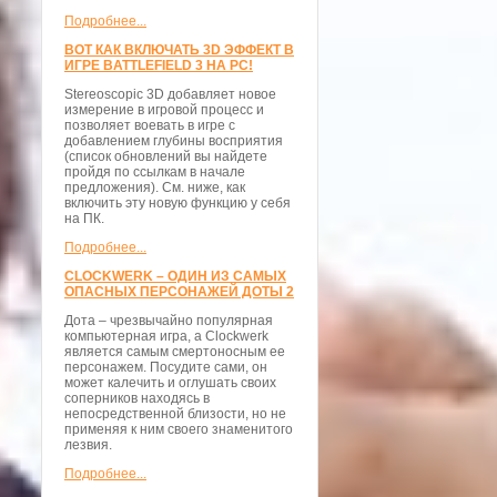
Подробнее...
ВОТ КАК ВКЛЮЧАТЬ 3D ЭФФЕКТ В
ИГРЕ BATTLEFIELD 3 НА PC!
Stereoscopic 3D добавляет новое
измерение в игровой процесс и
позволяет воевать в игре с
добавлением глубины восприятия
(список обновлений вы найдете
пройдя по ссылкам в начале
предложения). См. ниже, как
включить эту новую функцию у себя
на ПК.
Подробнее...
CLOCKWERK – ОДИН ИЗ САМЫХ
ОПАСНЫХ ПЕРСОНАЖЕЙ ДОТЫ 2
Дота – чрезвычайно популярная
компьютерная игра, а Clockwerk
является самым смертоносным ее
персонажем. Посудите сами, он
может калечить и оглушать своих
соперников находясь в
непосредственной близости, но не
применяя к ним своего знаменитого
лезвия.
Подробнее...