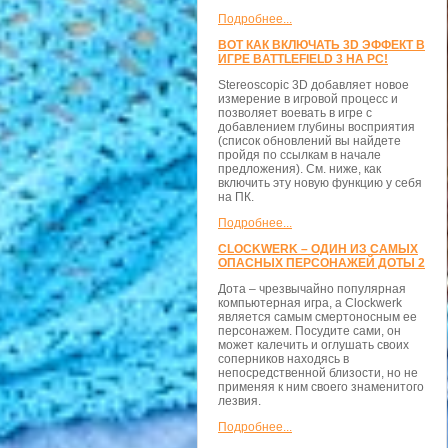
Подробнее...
ВОТ КАК ВКЛЮЧАТЬ 3D ЭФФЕКТ В
ИГРЕ BATTLEFIELD 3 НА PC!
Stereoscopic 3D добавляет новое
измерение в игровой процесс и
позволяет воевать в игре с
добавлением глубины восприятия
(список обновлений вы найдете
пройдя по ссылкам в начале
предложения). См. ниже, как
включить эту новую функцию у себя
на ПК.
Подробнее...
CLOCKWERK – ОДИН ИЗ САМЫХ
ОПАСНЫХ ПЕРСОНАЖЕЙ ДОТЫ 2
Дота – чрезвычайно популярная
компьютерная игра, а Clockwerk
является самым смертоносным ее
персонажем. Посудите сами, он
может калечить и оглушать своих
соперников находясь в
непосредственной близости, но не
применяя к ним своего знаменитого
лезвия.
Подробнее...