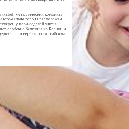
располагается на северо-востоке
vkabel, металлический комбинат
ем юго-западе города расположен
пулярен у нови-садской элиты.
ают сербские беженцы из Боснии и
церковь — в сербско-византийском