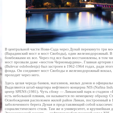
В центральной части Нови-Сада через Дунай перекинуто три мо
(Варадинский мост и мост Свободы), один железнодорожный. В
бомбежками их все. Через год все были восстановлены, в том ч
мост прозвали даже «мостом Черномырдина». Главная артерия 
(Bulevar oslobodenja) был застроен в 1962-1964 годах, ради это
фонда. Он соединяет мост Свободы и железнодорожный вокзал, 
проходит через него.
Здесь целая череда банков, магазинов, жилых домов и официаль
Выделяются штаб-квартира нефтяного концерна NIS (Naftna Indust
центр SPENS (1981). Чуть сбоку — Лиманский парк и стадион «
есть небольшой пляжик, он называется по немецкому образцу Стр
Освобождения расположен жилой район Лиман, построенный в 19
заболоченного берега Дуная и представляющий собой классиче
социалистического стиля. Там же и университет, и крупнейшая ди