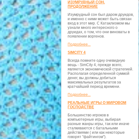
ИЗУМРУДНЫЙ СОН.
ПРОДОЛЖЕНИЕ
Изумрудный сон был даром друидов,
и именно с ними может быть связан
вход в этот мир. С Катаклизмом мы
узнали много интересного о
друидах, о том, что они виноваты в
появлении воргенов.
Подробнее...
SIMCITY 4
Всегда помните одну очевидную
вещь - SimCity 4, прежде всего,
является экономической стратегией.
Располагая определенной суммой
денег, вы должны добиться
максимальных результатов за
кратчайший период времени.
Подробнее...
РЕАЛЬНЫЕ ИГРЫ О МИРОВОМ
ГОСПОДСТВЕ
Большинство игроков в
компьютерные игры, выбирая
разные жанры игры, так или иначе
сталкиваются с батальными
действиями ( или как некоторые
говорят "файтингом").