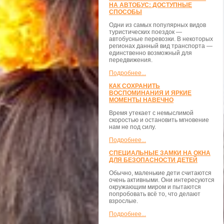
НА АВТОБУС: ДОСТУПНЫЕ
СПОСОБЫ
Одни из самых популярных видов
туристических поездок —
автобусные перевозки. В некоторых
регионах данный вид транспорта —
единственно возможный для
передвижения.
Подробнее...
КАК СОХРАНИТЬ
ВОСПОМИНАНИЯ И ЯРКИЕ
МОМЕНТЫ НАВЕЧНО
Время утекает с немыслимой
скоростью и остановить мгновение
нам не под силу.
Подробнее...
СПЕЦИАЛЬНЫЕ ЗАМКИ НА ОКНА
ДЛЯ БЕЗОПАСНОСТИ ДЕТЕЙ
Обычно, маленькие дети считаются
очень активными. Они интересуются
окружающим миром и пытаются
попробовать всё то, что делают
взрослые.
Подробнее...