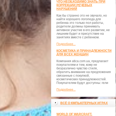
ЧТО НЕОБХОДИМО ЗНАТЬ ПРИ
КОРРЕКЦИИ РЕЧЕВЫХ
НАРУШЕНИЙ
Как бы странно это не звучало, но
найти хорошего логопеда для
ребенка это только пол работы,
родители должны принимать
активное участие в его развитии, не
лишним будет и присутствие на
занятиях вместе с ребенком.
Подробнее...
КОСМЕТИКА И ПРИНАДЛЕЖНОСТИ
ДЛЯ ВСЕХ ЖЕНЩИН
Компания atica.com.ua, предлагает
покупателям и тем, кому не
безразлично чувство стиля,
обратить внимание на предложения
связанные с покупкой,
косметических принадлежностей.
Покупателям будут доступны: гели
Подробнее...
ВСЁ О КМПЬЮТЕРНЫХ ИГРАХ
WORLD OF WARCRAFT.