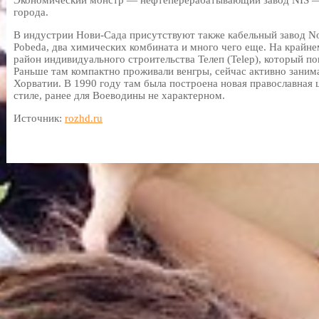
Экономический монстр — нефтеперерабатывающий завод NIS — 
города.
В индустрии Нови-Сада присутствуют также кабельный завод No
Pobeda, два химических комбината и много чего еще. На крайн
район индивидуального строительства Телеп (Telep), который по
Раньше там компактно проживали венгры, сейчас активно заним
Хорватии. В 1990 году там была построена новая православная 
стиле, ранее для Воеводины не характерном.
Источник:
rozhd.ru