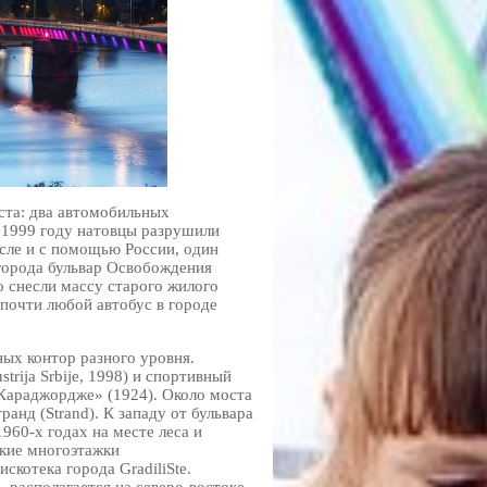
ста: два автомобильных
 1999 году натовцы разрушили
исле и с помощью России, один
города бульвар Освобождения
го снесли массу старого жилого
почти любой автобус в городе
ных контор разного уровня.
rija Srbije, 1998) и спортивный
Караджордже» (1924). Около моста
анд (Strand). К западу от бульвара
60-х годах на месте леса и
ские многоэтажки
скотека города GradiliSte.