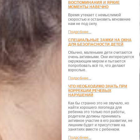
ВОСПОМИНАНИЯ И ЯРКИЕ
МОМЕНТЫ НАВЕЧНО
Время утекает с немыслимой
скоростью и остановить мгновение
нам не под силу.
Подробнее...
СПЕЦИАЛЬНЫЕ ЗАМКИ НА ОКНА
ДЛЯ БЕЗОПАСНОСТИ ДЕТЕЙ
Обычно, маленькие дети считаются
очень активными. Они интересуются
окружающим миром и пытаются
попробовать всё то, что делают
взрослые.
Подробнее...
ЧТО НЕОБХОДИМО ЗНАТЬ ПРИ
КОРРЕКЦИИ РЕЧЕВЫХ
НАРУШЕНИЙ
Как бы странно это не звучало, но
найти хорошего логопеда для
ребенка это только пол работы,
родители должны принимать
активное участие в его развитии, не
лишним будет и присутствие на
занятиях вместе с ребенком.
Подробнее...