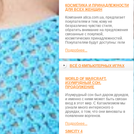
КОСМЕТИКА И ПРИНАДЛЕЖНОСТИ
ДЛЯ ВСЕХ ЖЕНЩИН
Компания atica.com.ua, предлагает
покупателям и тем, кому не
безразлично чувство стиля,
обратить внимание на предложения
связанные с покупкой,
косметических принадлежностей.
Покупателям будут доступны: гели
Подробнее...
ВСЁ О КМПЬЮТЕРНЫХ ИГРАХ
WORLD OF WARCRAFT.
ИЗУМРУДНЫЙ СОН.
ПРОДОЛЖЕНИЕ
Изумрудный сон был даром друидов,
и именно с ними может быть связан
вход в этот мир. С Катаклизмом мы
узнали много интересного о
друидах, о том, что они виноваты в
появлении воргенов.
Подробнее...
SIMCITY 4