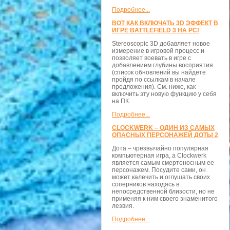
Подробнее...
ВОТ КАК ВКЛЮЧАТЬ 3D ЭФФЕКТ В
ИГРЕ BATTLEFIELD 3 НА PC!
Stereoscopic 3D добавляет новое
измерение в игровой процесс и
позволяет воевать в игре с
добавлением глубины восприятия
(список обновлений вы найдете
пройдя по ссылкам в начале
предложения). См. ниже, как
включить эту новую функцию у себя
на ПК.
Подробнее...
CLOCKWERK – ОДИН ИЗ САМЫХ
ОПАСНЫХ ПЕРСОНАЖЕЙ ДОТЫ 2
Дота – чрезвычайно популярная
компьютерная игра, а Clockwerk
является самым смертоносным ее
персонажем. Посудите сами, он
может калечить и оглушать своих
соперников находясь в
непосредственной близости, но не
применяя к ним своего знаменитого
лезвия.
Подробнее...