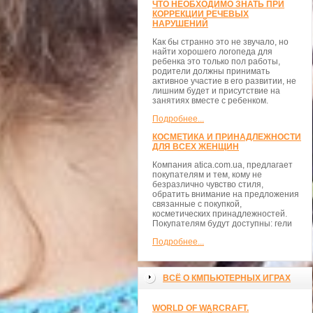
ЧТО НЕОБХОДИМО ЗНАТЬ ПРИ
КОРРЕКЦИИ РЕЧЕВЫХ
НАРУШЕНИЙ
Как бы странно это не звучало, но
найти хорошего логопеда для
ребенка это только пол работы,
родители должны принимать
активное участие в его развитии, не
лишним будет и присутствие на
занятиях вместе с ребенком.
Подробнее...
КОСМЕТИКА И ПРИНАДЛЕЖНОСТИ
ДЛЯ ВСЕХ ЖЕНЩИН
Компания atica.com.ua, предлагает
покупателям и тем, кому не
безразлично чувство стиля,
обратить внимание на предложения
связанные с покупкой,
косметических принадлежностей.
Покупателям будут доступны: гели
Подробнее...
ВСЁ О КМПЬЮТЕРНЫХ ИГРАХ
WORLD OF WARCRAFT.