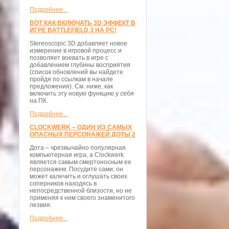
Подробнее...
ВОТ КАК ВКЛЮЧАТЬ 3D ЭФФЕКТ В
ИГРЕ BATTLEFIELD 3 НА PC!
Stereoscopic 3D добавляет новое
измерение в игровой процесс и
позволяет воевать в игре с
добавлением глубины восприятия
(список обновлений вы найдете
пройдя по ссылкам в начале
предложения). См. ниже, как
включить эту новую функцию у себя
на ПК.
Подробнее...
CLOCKWERK – ОДИН ИЗ САМЫХ
ОПАСНЫХ ПЕРСОНАЖЕЙ ДОТЫ 2
Дота – чрезвычайно популярная
компьютерная игра, а Clockwerk
является самым смертоносным ее
персонажем. Посудите сами, он
может калечить и оглушать своих
соперников находясь в
непосредственной близости, но не
применяя к ним своего знаменитого
лезвия.
Подробнее...