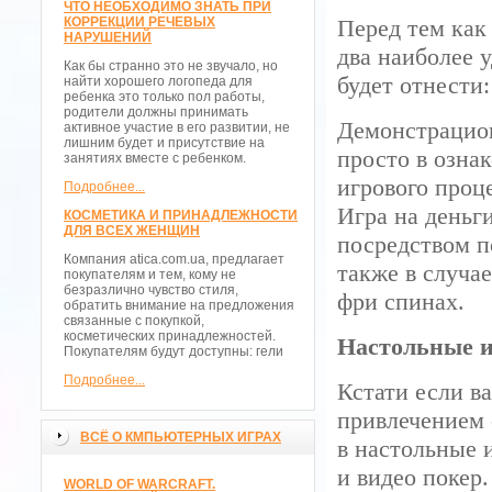
ЧТО НЕОБХОДИМО ЗНАТЬ ПРИ
КОРРЕКЦИИ РЕЧЕВЫХ
Перед тем как
НАРУШЕНИЙ
два наиболее
Как бы странно это не звучало, но
будет отнести:
найти хорошего логопеда для
ребенка это только пол работы,
родители должны принимать
Демонстрацион
активное участие в его развитии, не
лишним будет и присутствие на
просто в озна
занятиях вместе с ребенком.
игрового проц
Подробнее...
Игра на деньг
КОСМЕТИКА И ПРИНАДЛЕЖНОСТИ
ДЛЯ ВСЕХ ЖЕНЩИН
посредством 
Компания atica.com.ua, предлагает
также в случа
покупателям и тем, кому не
безразлично чувство стиля,
фри спинах.
обратить внимание на предложения
связанные с покупкой,
косметических принадлежностей.
Настольные 
Покупателям будут доступны: гели
Подробнее...
Кстати если ва
привлечением 
ВСЁ О КМПЬЮТЕРНЫХ ИГРАХ
в настольные 
и видео покер
WORLD OF WARCRAFT.