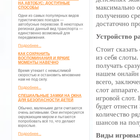
НА АВТОБУС: ДОСТУПНЫЕ
максимально 
СПОСОБЫ
получению сре
Одни из самых популярных видов
туристических поездок —
достаточно пр
автобусные перевозки. В некоторых
регионах данный вид транспорта —
единственно возможный для
Устройство р
передвижения.
Подробнее...
Стоит сказать 
КАК СОХРАНИТЬ
из себя слоты
ВОСПОМИНАНИЯ И ЯРКИЕ
МОМЕНТЫ НАВЕЧНО
получать сраз
Время утекает с немыслимой
нашем онлайн 
скоростью и остановить мгновение
нам не под силу.
всего, заключ
Подробнее...
слот аппарате
СПЕЦИАЛЬНЫЕ ЗАМКИ НА ОКНА
игровой слот.
ДЛЯ БЕЗОПАСНОСТИ ДЕТЕЙ
будет отнести
Обычно, маленькие дети считаются
очень активными. Они интересуются
количество ря
окружающим миром и пытаются
шансов на пол
попробовать всё то, что делают
взрослые.
Виды игровых
Подробнее...