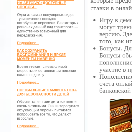
которые предо
НА АВТОБУС: ДОСТУПНЫЕ
ставки в онлай
СПОСОБЫ
Одни из самых популярных видов
Игру в дем
туристических поездок —
автобусные перевозки. В некоторых
могут трен
регионах данный вид транспорта —
единственно возможный для
версию. Зд
передвижения.
того, как и
Подробнее...
Бонусы. Дл
КАК СОХРАНИТЬ
Бонусы обы
ВОСПОМИНАНИЯ И ЯРКИЕ
МОМЕНТЫ НАВЕЧНО
пополнение 
Время утекает с немыслимой
участие в 
скоростью и остановить мгновение
нам не под силу.
Пополнение
счета онла
Подробнее...
банковской
СПЕЦИАЛЬНЫЕ ЗАМКИ НА ОКНА
ДЛЯ БЕЗОПАСНОСТИ ДЕТЕЙ
Обычно, маленькие дети считаются
очень активными. Они интересуются
окружающим миром и пытаются
попробовать всё то, что делают
взрослые.
Подробнее...