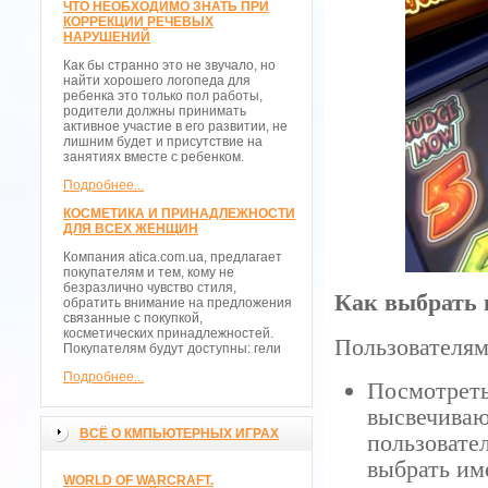
ЧТО НЕОБХОДИМО ЗНАТЬ ПРИ
КОРРЕКЦИИ РЕЧЕВЫХ
НАРУШЕНИЙ
Как бы странно это не звучало, но
найти хорошего логопеда для
ребенка это только пол работы,
родители должны принимать
активное участие в его развитии, не
лишним будет и присутствие на
занятиях вместе с ребенком.
Подробнее...
КОСМЕТИКА И ПРИНАДЛЕЖНОСТИ
ДЛЯ ВСЕХ ЖЕНЩИН
Компания atica.com.ua, предлагает
покупателям и тем, кому не
безразлично чувство стиля,
Как выбрать 
обратить внимание на предложения
связанные с покупкой,
косметических принадлежностей.
Пользователям
Покупателям будут доступны: гели
Подробнее...
Посмотреть
высвечиваю
ВСЁ О КМПЬЮТЕРНЫХ ИГРАХ
пользовате
выбрать им
WORLD OF WARCRAFT.