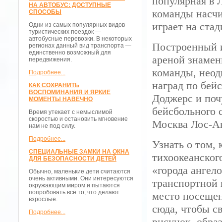
популярная в 
НА АВТОБУС: ДОСТУПНЫЕ
команды насчи
СПОСОБЫ
играет на ста
Одни из самых популярных видов
туристических поездок —
автобусные перевозки. В некоторых
Построенный и
регионах данный вид транспорта —
единственно возможный для
ареной знамен
передвижения.
команды, неод
Подробнее...
наград по бей
КАК СОХРАНИТЬ
ВОСПОМИНАНИЯ И ЯРКИЕ
Доджерс и поч
МОМЕНТЫ НАВЕЧНО
бейсбольного 
Время утекает с немыслимой
скоростью и остановить мгновение
Москва Лос-А
нам не под силу.
Подробнее...
Узнать о том, 
СПЕЦИАЛЬНЫЕ ЗАМКИ НА ОКНА
тихоокеанског
ДЛЯ БЕЗОПАСНОСТИ ДЕТЕЙ
«города ангел
Обычно, маленькие дети считаются
очень активными. Они интересуются
транспортной 
окружающим миром и пытаются
попробовать всё то, что делают
место посещен
взрослые.
сюда, чтобы с
Подробнее...
рисунок, обра