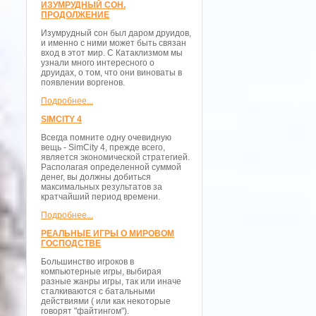
ИЗУМРУДНЫЙ СОН.
ПРОДОЛЖЕНИЕ
Изумрудный сон был даром друидов,
и именно с ними может быть связан
вход в этот мир. С Катаклизмом мы
узнали много интересного о
друидах, о том, что они виноваты в
появлении воргенов.
Подробнее...
SIMCITY 4
Всегда помните одну очевидную
вещь - SimCity 4, прежде всего,
является экономической стратегией.
Располагая определенной суммой
денег, вы должны добиться
максимальных результатов за
кратчайший период времени.
Подробнее...
РЕАЛЬНЫЕ ИГРЫ О МИРОВОМ
ГОСПОДСТВЕ
Большинство игроков в
компьютерные игры, выбирая
разные жанры игры, так или иначе
сталкиваются с батальными
действиями ( или как некоторые
говорят "файтингом").