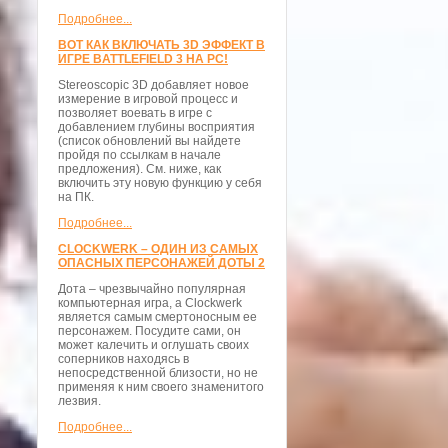
Подробнее...
ВОТ КАК ВКЛЮЧАТЬ 3D ЭФФЕКТ В
ИГРЕ BATTLEFIELD 3 НА PC!
Stereoscopic 3D добавляет новое
измерение в игровой процесс и
позволяет воевать в игре с
добавлением глубины восприятия
(список обновлений вы найдете
пройдя по ссылкам в начале
предложения). См. ниже, как
включить эту новую функцию у себя
на ПК.
Подробнее...
CLOCKWERK – ОДИН ИЗ САМЫХ
ОПАСНЫХ ПЕРСОНАЖЕЙ ДОТЫ 2
Дота – чрезвычайно популярная
компьютерная игра, а Clockwerk
является самым смертоносным ее
персонажем. Посудите сами, он
может калечить и оглушать своих
соперников находясь в
непосредственной близости, но не
применяя к ним своего знаменитого
лезвия.
Подробнее...