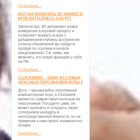
Подробнее...
ВОТ КАК ВКЛЮЧАТЬ 3D ЭФФЕКТ В
ИГРЕ BATTLEFIELD 3 НА PC!
Stereoscopic 3D добавляет новое
измерение в игровой процесс и
позволяет воевать в игре с
добавлением глубины восприятия
(список обновлений вы найдете
пройдя по ссылкам в начале
предложения). См. ниже, как
включить эту новую функцию у себя
на ПК.
Подробнее...
CLOCKWERK – ОДИН ИЗ САМЫХ
ОПАСНЫХ ПЕРСОНАЖЕЙ ДОТЫ 2
Дота – чрезвычайно популярная
компьютерная игра, а Clockwerk
является самым смертоносным ее
персонажем. Посудите сами, он
может калечить и оглушать своих
соперников находясь в
непосредственной близости, но не
применяя к ним своего знаменитого
лезвия.
Подробнее...