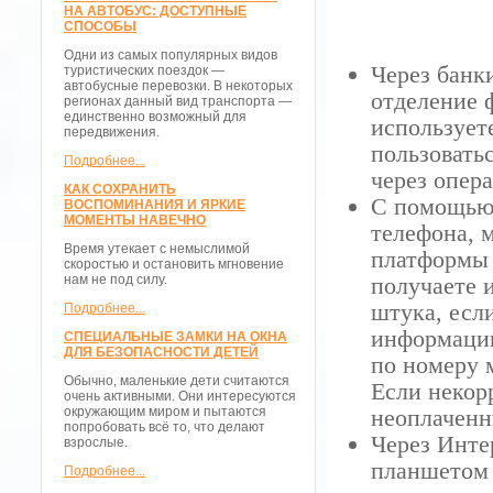
НА АВТОБУС: ДОСТУПНЫЕ
СПОСОБЫ
Одни из самых популярных видов
Через банк
туристических поездок —
автобусные перевозки. В некоторых
отделение 
регионах данный вид транспорта —
единственно возможный для
использует
передвижения.
пользовать
Подробнее...
через опер
КАК СОХРАНИТЬ
С помощью
ВОСПОМИНАНИЯ И ЯРКИЕ
МОМЕНТЫ НАВЕЧНО
телефона, 
Время утекает с немыслимой
платформ
скоростью и остановить мгновение
нам не под силу.
получаете 
штука, есл
Подробнее...
информацию
СПЕЦИАЛЬНЫЕ ЗАМКИ НА ОКНА
ДЛЯ БЕЗОПАСНОСТИ ДЕТЕЙ
по номеру 
Обычно, маленькие дети считаются
Если некор
очень активными. Они интересуются
окружающим миром и пытаются
неоплачен
попробовать всё то, что делают
Через Инте
взрослые.
планшетом 
Подробнее...