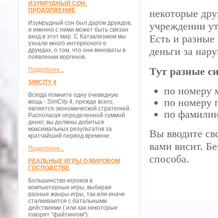
ИЗУМРУДНЫЙ СОН.
ПРОДОЛЖЕНИЕ
некоторые дру
Изумрудный сон был даром друидов,
учреждении ут
и именно с ними может быть связан
Есть и разные
вход в этот мир. С Катаклизмом мы
узнали много интересного о
деньги за нар
друидах, о том, что они виноваты в
появлении воргенов.
Тут разные с
Подробнее...
SIMCITY 4
по номеру
Всегда помните одну очевидную
по номеру 
вещь - SimCity 4, прежде всего,
является экономической стратегией.
по фамилии
Располагая определенной суммой
денег, вы должны добиться
максимальных результатов за
Вы вводите сво
кратчайший период времени.
вами висит. Бе
Подробнее...
способа.
РЕАЛЬНЫЕ ИГРЫ О МИРОВОМ
ГОСПОДСТВЕ
Большинство игроков в
компьютерные игры, выбирая
разные жанры игры, так или иначе
сталкиваются с батальными
действиями ( или как некоторые
говорят "файтингом").