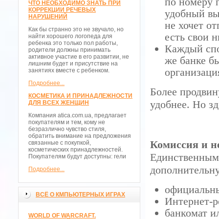
по номеру 
ЧТО НЕОБХОДИМО ЗНАТЬ ПРИ
КОРРЕКЦИИ РЕЧЕВЫХ
удобный вы
НАРУШЕНИЙ
не хочет от
Как бы странно это не звучало, но
есть свои 
найти хорошего логопеда для
ребенка это только пол работы,
Каждый спо
родители должны принимать
активное участие в его развитии, не
же банке б
лишним будет и присутствие на
организаци
занятиях вместе с ребенком.
Подробнее...
Более продвин
КОСМЕТИКА И ПРИНАДЛЕЖНОСТИ
удобнее. Но зд
ДЛЯ ВСЕХ ЖЕНЩИН
Компания atica.com.ua, предлагает
покупателям и тем, кому не
безразлично чувство стиля,
обратить внимание на предложения
Комиссия и н
связанные с покупкой,
косметических принадлежностей.
Единственными
Покупателям будут доступны: гели
дополнительну
Подробнее...
официальн
ВСЁ О КМПЬЮТЕРНЫХ ИГРАХ
Интернет-р
банкомат и
WORLD OF WARCRAFT.