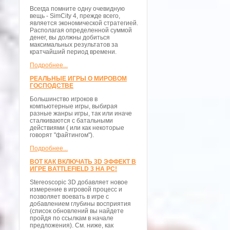
Всегда помните одну очевидную
вещь - SimCity 4, прежде всего,
является экономической стратегией.
Располагая определенной суммой
денег, вы должны добиться
максимальных результатов за
кратчайший период времени.
Подробнее...
РЕАЛЬНЫЕ ИГРЫ О МИРОВОМ
ГОСПОДСТВЕ
Большинство игроков в
компьютерные игры, выбирая
разные жанры игры, так или иначе
сталкиваются с батальными
действиями ( или как некоторые
говорят "файтингом").
Подробнее...
ВОТ КАК ВКЛЮЧАТЬ 3D ЭФФЕКТ В
ИГРЕ BATTLEFIELD 3 НА PC!
Stereoscopic 3D добавляет новое
измерение в игровой процесс и
позволяет воевать в игре с
добавлением глубины восприятия
(список обновлений вы найдете
пройдя по ссылкам в начале
предложения). См. ниже, как