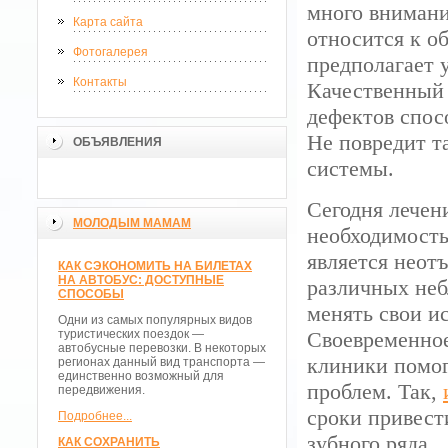
много внимани
Карта сайта
относится к о
Фотогалерея
предполагает 
Контакты
Качественный 
дефектов спос
Не повредит т
ОБЪЯВЛЕНИЯ
системы.
Сегодня лечен
МОЛОДЫМ МАМАМ
необходимость
является неот
КАК СЭКОНОМИТЬ НА БИЛЕТАХ
НА АВТОБУС: ДОСТУПНЫЕ
различных неб
СПОСОБЫ
менять свои и
Одни из самых популярных видов
туристических поездок —
Своевременно
автобусные перевозки. В некоторых
клиники помог
регионах данный вид транспорта —
единственно возможный для
проблем. Так,
передвижения.
сроки привест
Подробнее...
зубного ряда.
КАК СОХРАНИТЬ