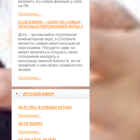
включить эту новую функцию у себя
на ПК.
Подробнее...
CLOCKWERK – ОДИН ИЗ САМЫХ
ОПАСНЫХ ПЕРСОНАЖЕЙ ДОТЫ 2
Дота – чрезвычайно популярная
компьютерная игра, а Clockwerk
является самым смертоносным ее
персонажем. Посудите сами, он
может калечить и оглушать своих
соперников находясь в
непосредственной близости, но не
применяя к ним своего знаменитого
лезвия.
Подробнее...
ДЕТСКИЙ ЮМОР
ДЕТСТВО, В КУБИКИ ИГРАЮ
Подробнее...
ДЕТИ ВИДЯТ
Подробнее...