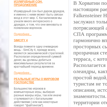
ИЗУМРУДНЫЙ СОН.
В Хорватии по
ПРОДОЛЖЕНИЕ
настоящим рае
Изумрудный сон был даром друидов,
Falkensteiner 
и именно с ними может быть связан
вход в этот мир. С Катаклизмом мы
заслужил толь
узнали много интересного о
друидах, о том, что они виноваты в
потрясающей а
появлении воргенов.
СПА программа
Подробнее...
гармонично вп
SIMCITY 4
просторных сь
Всегда помните одну очевидную
вещь - SimCity 4, прежде всего,
прозрачная ст
является экономической стратегией.
Располагая определенной суммой
терраса, с ко
денег, вы должны добиться
максимальных результатов за
Располагается 
кратчайший период времени.
олеандры, как
Подробнее...
простой водой
РЕАЛЬНЫЕ ИГРЫ О МИРОВОМ
ГОСПОДСТВЕ
туристам не то
Большинство игроков в
описания, ист
компьютерные игры, выбирая
знаменитости.
разные жанры игры, так или иначе
сталкиваются с батальными
территории от
действиями ( или как некоторые
говорят "файтингом").