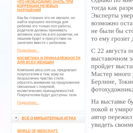
ЧТО НЕОБХОДИМО ЗНАТЬ ПРИ
КОРРЕКЦИИ РЕЧЕВЫХ
тогда как разр
НАРУШЕНИЙ
Эксперты увер
Как бы странно это не звучало, но
возможно оста
найти хорошего логопеда для
ребенка это только пол работы,
не были бы ст
родители должны принимать
активное участие в его развитии, не
то ему грозит 
лишним будет и присутствие на
занятиях вместе с ребенком.
С 22 августа п
Подробнее...
выставочном з
КОСМЕТИКА И ПРИНАДЛЕЖНОСТИ
ДЛЯ ВСЕХ ЖЕНЩИН
пройдет выста
Компания atica.com.ua, предлагает
Мастер много 
покупателям и тем, кому не
безразлично чувство стиля,
Берлине, Токио
обратить внимание на предложения
связанные с покупкой,
фотохудожник
косметических принадлежностей.
Покупателям будут доступны: гели
На выставке б
Подробнее...
покой и умиро
автор пережил
ВСЁ О КМПЬЮТЕРНЫХ ИГРАХ
увидеть своим
WORLD OF WARCRAFT.