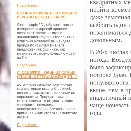
квадратных ме
Подробнее...
пройти космет
ВОТ КАК ВКЛЮЧАТЬ 3D ЭФФЕКТ В
даже земляная
ИГРЕ BATTLEFIELD 3 НА PC!
выбрать одну 
Stereoscopic 3D добавляет новое
измерение в игровой процесс и
позаниматься 
позволяет воевать в игре с
добавлением глубины восприятия
довольным.
(список обновлений вы найдете
пройдя по ссылкам в начале
предложения). См. ниже, как
В 20-х числах
включить эту новую функцию у себя
на ПК.
погода. Воздух
Подробнее...
было зафиксир
CLOCKWERK – ОДИН ИЗ САМЫХ
острове Брач. 
ОПАСНЫХ ПЕРСОНАЖЕЙ ДОТЫ 2
популярности 
Дота – чрезвычайно популярная
выше, чем в п
компьютерная игра, а Clockwerk
является самым смертоносным ее
аналогичный п
персонажем. Посудите сами, он
может калечить и оглушать своих
чаще ночевать
соперников находясь в
непосредственной близости, но не
года.
применяя к ним своего знаменитого
лезвия.
Подробнее...