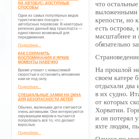
что остальные
НА АВТОБУС: ДОСТУПНЫЕ
СПОСОБЫ
выложенными к
Одни из самых популярных видов
крепости, но 
туристических поездок —
автобусные перевозки. В некоторых
есть острова,
регионах данный вид транспорта —
единственно возможный для
масштабнее и 
передвижения.
обязательно з
Подробнее...
КАК СОХРАНИТЬ
Страноведение
ВОСПОМИНАНИЯ И ЯРКИЕ
МОМЕНТЫ НАВЕЧНО
На прошлой не
Время утекает с немыслимой
скоростью и остановить мгновение
своем катере 
нам не под силу.
отдыхали два 
Подробнее...
в их судно. И
СПЕЦИАЛЬНЫЕ ЗАМКИ НА ОКНА
ДЛЯ БЕЗОПАСНОСТИ ДЕТЕЙ
от которых ск
Обычно, маленькие дети считаются
Хорватии. Горв
очень активными. Они интересуются
окружающим миром и пытаются
и он потерял 
попробовать всё то, что делают
яхте людям, пы
взрослые.
Подробнее...
Однако по мне