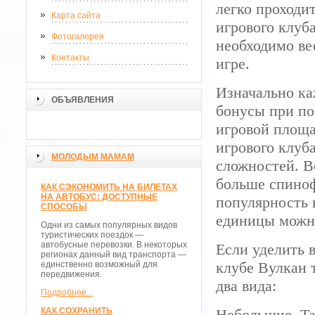
легко проходи
Карта сайта
игрового клуб
Фотогалерея
необходимо ве
Контакты
игре.
Изначально ка
ОБЪЯВЛЕНИЯ
бонусы при по
игровой площа
игрового клуба
МОЛОДЫМ МАМАМ
сложностей. В
больше спиноф
КАК СЭКОНОМИТЬ НА БИЛЕТАХ
НА АВТОБУС: ДОСТУПНЫЕ
популярность 
СПОСОБЫ
единицы можно
Одни из самых популярных видов
туристических поездок —
автобусные перевозки. В некоторых
Если уделить 
регионах данный вид транспорта —
клубе Вулкан т
единственно возможный для
передвижения.
два вида:
Подробнее...
КАК СОХРАНИТЬ
Небольшие. Та