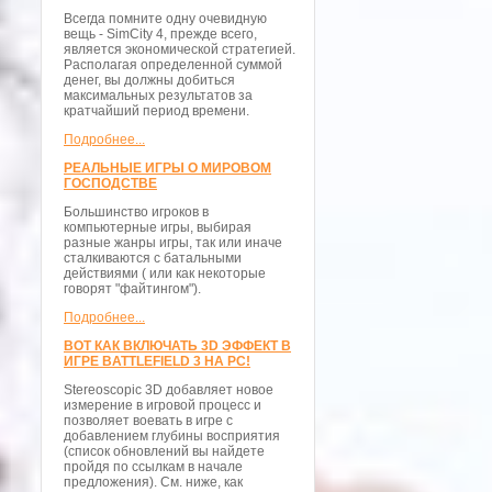
Всегда помните одну очевидную
вещь - SimCity 4, прежде всего,
является экономической стратегией.
Располагая определенной суммой
денег, вы должны добиться
максимальных результатов за
кратчайший период времени.
Подробнее...
РЕАЛЬНЫЕ ИГРЫ О МИРОВОМ
ГОСПОДСТВЕ
Большинство игроков в
компьютерные игры, выбирая
разные жанры игры, так или иначе
сталкиваются с батальными
действиями ( или как некоторые
говорят "файтингом").
Подробнее...
ВОТ КАК ВКЛЮЧАТЬ 3D ЭФФЕКТ В
ИГРЕ BATTLEFIELD 3 НА PC!
Stereoscopic 3D добавляет новое
измерение в игровой процесс и
позволяет воевать в игре с
добавлением глубины восприятия
(список обновлений вы найдете
пройдя по ссылкам в начале
предложения). См. ниже, как