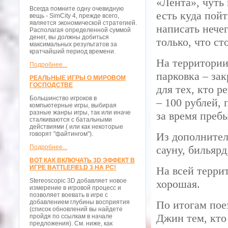
«Лента», чуть 
Всегда помните одну очевидную
есть куда пойт
вещь - SimCity 4, прежде всего,
является экономической стратегией.
написать нече
Располагая определенной суммой
денег, вы должны добиться
только, что ст
максимальных результатов за
кратчайший период времени.
На территори
Подробнее...
парковка – за
РЕАЛЬНЫЕ ИГРЫ О МИРОВОМ
ГОСПОДСТВЕ
для тех, кто 
Большинство игроков в
– 100 рублей, 
компьютерные игры, выбирая
разные жанры игры, так или иначе
за время пребы
сталкиваются с батальными
действиями ( или как некоторые
говорят "файтингом").
Из дополнител
Подробнее...
сауну, бильярд
ВОТ КАК ВКЛЮЧАТЬ 3D ЭФФЕКТ В
ИГРЕ BATTLEFIELD 3 НА PC!
На всей террит
Stereoscopic 3D добавляет новое
хорошая.
измерение в игровой процесс и
позволяет воевать в игре с
добавлением глубины восприятия
По итогам пое
(список обновлений вы найдете
Джин тем, кто
пройдя по ссылкам в начале
предложения). См. ниже, как