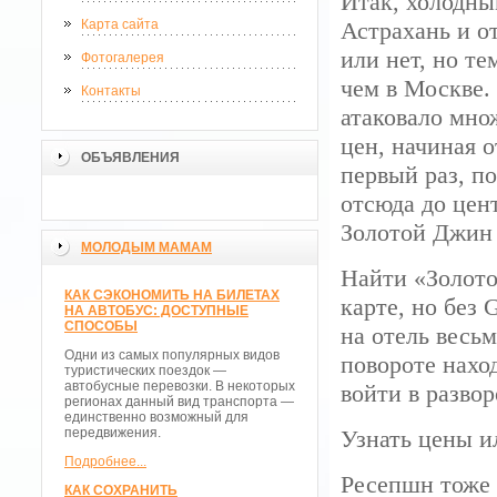
Итак, холодн
Карта сайта
Астрахань и о
или нет, но те
Фотогалерея
чем в Москве.
Контакты
атаковало мно
цен, начиная о
ОБЪЯВЛЕНИЯ
первый раз, п
отсюда до цент
Золотой Джин 
МОЛОДЫМ МАМАМ
Найти «Золото
КАК СЭКОНОМИТЬ НА БИЛЕТАХ
карте, но без 
НА АВТОБУС: ДОСТУПНЫЕ
СПОСОБЫ
на отель весьм
Одни из самых популярных видов
повороте нахо
туристических поездок —
автобусные перевозки. В некоторых
войти в развор
регионах данный вид транспорта —
единственно возможный для
передвижения.
Узнать цены и
Подробнее...
Ресепшн тоже н
КАК СОХРАНИТЬ