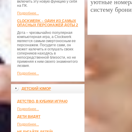
уютные номера
включить эту новую функцию у себя
на ПК.
систему брони
Подробнее...
CLOCKWERK – ОДИН ИЗ САМЫХ
ОПАСНЫХ ПЕРСОНАЖЕЙ ДОТЫ 2
Дота – чрезвычайно популярная
компьютерная игра, а Clockwerk
является самым смертоносным ее
персонажем. Посудите сами, он
может калечить и оглушать своих
соперников находясь в
непосредственной близости, но не
применяя к ним своего знаменитого
лезвия.
Подробнее...
ДЕТСКИЙ ЮМОР
ДЕТСТВО, В КУБИКИ ИГРАЮ
Подробнее...
ДЕТИ ВИДЯТ
Подробнее...