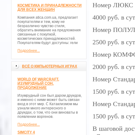
Номер ЛЮКС
КОСМЕТИКА И ПРИНАДЛЕЖНОСТИ
ДЛЯ ВСЕХ ЖЕНЩИН
4000 руб. в су
Компания atica.com.ua, предлагает
покупателям и тем, кому не
безразлично чувство стиля,
Номер ПОЛУ
обратить внимание на предложения
связанные с покупкой,
косметических принадлежностей.
2500 руб. в су
Покупателям будут доступны: гели
Подробнее...
Номер КОМФ
2000 руб. в су
ВСЁ О КМПЬЮТЕРНЫХ ИГРАХ
Номер Стандар
WORLD OF WARCRAFT.
ИЗУМРУДНЫЙ СОН.
ПРОДОЛЖЕНИЕ
1500 руб. в су
Изумрудный сон был даром друидов,
и именно с ними может быть связан
Номер Стандар
вход в этот мир. С Катаклизмом мы
узнали много интересного о
друидах, о том, что они виноваты в
1500 руб. в су
появлении воргенов.
Подробнее...
В шаговой дос
SIMCITY 4