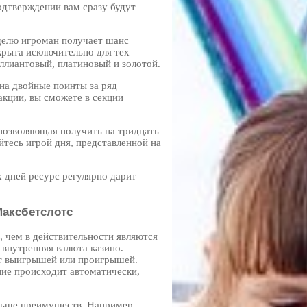
одтверждении вам сразу будут
делю игроман получает шанс
крыта исключительно для тех
ллиантовый, платиновый и золотой.
на двойные поинты за ряд
акции, вы сможете в секции
, позволяющая получить на тридцать
тесь игрой дня, представленной на
 дней ресурс регулярно дарит
Максбетслотс
, чем в действительности являются
 внутренняя валюта казино.
от выигрышей или проигрышей.
ение происходит автоматически,
ольше преимуществ. Например,