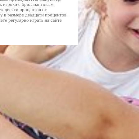
ак игроки с бриллиантовым
ек десяти процентов от
у в размере двадцати процентов.
те регулярно играть на сайте