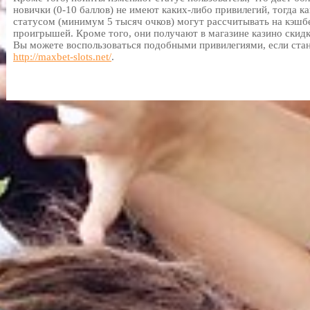
новички (0-10 баллов) не имеют каких-либо привилегий, тогда к
статусом (минимум 5 тысяч очков) могут рассчитывать на кэшб
проигрышей. Кроме того, они получают в магазине казино скидк
Вы можете воспользоваться подобными привилегиями, если стане
http://maxbet-slots.net/
.