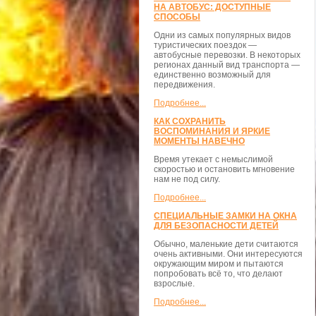
НА АВТОБУС: ДОСТУПНЫЕ
СПОСОБЫ
Одни из самых популярных видов
туристических поездок —
автобусные перевозки. В некоторых
регионах данный вид транспорта —
единственно возможный для
передвижения.
Подробнее...
КАК СОХРАНИТЬ
ВОСПОМИНАНИЯ И ЯРКИЕ
МОМЕНТЫ НАВЕЧНО
Время утекает с немыслимой
скоростью и остановить мгновение
нам не под силу.
Подробнее...
СПЕЦИАЛЬНЫЕ ЗАМКИ НА ОКНА
ДЛЯ БЕЗОПАСНОСТИ ДЕТЕЙ
Обычно, маленькие дети считаются
очень активными. Они интересуются
окружающим миром и пытаются
попробовать всё то, что делают
взрослые.
Подробнее...