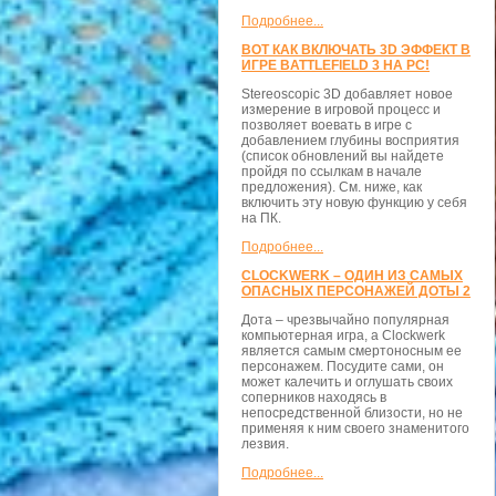
Подробнее...
ВОТ КАК ВКЛЮЧАТЬ 3D ЭФФЕКТ В
ИГРЕ BATTLEFIELD 3 НА PC!
Stereoscopic 3D добавляет новое
измерение в игровой процесс и
позволяет воевать в игре с
добавлением глубины восприятия
(список обновлений вы найдете
пройдя по ссылкам в начале
предложения). См. ниже, как
включить эту новую функцию у себя
на ПК.
Подробнее...
CLOCKWERK – ОДИН ИЗ САМЫХ
ОПАСНЫХ ПЕРСОНАЖЕЙ ДОТЫ 2
Дота – чрезвычайно популярная
компьютерная игра, а Clockwerk
является самым смертоносным ее
персонажем. Посудите сами, он
может калечить и оглушать своих
соперников находясь в
непосредственной близости, но не
применяя к ним своего знаменитого
лезвия.
Подробнее...