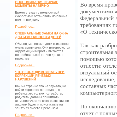
ВОСПОМИНАНИЯ И ЯРКИЕ
Во время пров
МОМЕНТЫ НАВЕЧНО
документами я
Время утекает с немыслимой
скоростью и остановить мгновение
Федеральный з
нам не под силу.
требованиях п
Подробнее...
«О техническо
СПЕЦИАЛЬНЫЕ ЗАМКИ НА ОКНА
ДЛЯ БЕЗОПАСНОСТИ ДЕТЕЙ
Обычно, маленькие дети считаются
Так как разбр
очень активными. Они интересуются
строительная 
окружающим миром и пытаются
попробовать всё то, что делают
помощью кото
взрослые.
отнести: отсл
Подробнее...
визуальный ос
ЧТО НЕОБХОДИМО ЗНАТЬ ПРИ
КОРРЕКЦИИ РЕЧЕВЫХ
исследование,
НАРУШЕНИЙ
составных час
Как бы странно это не звучало, но
найти хорошего логопеда для
компьютерного
ребенка это только пол работы,
родители должны принимать
активное участие в его развитии, не
лишним будет и присутствие на
По окончанию 
занятиях вместе с ребенком.
отчет с полны
Подробнее...