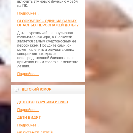
включить эту новую функцию у себя
на ПК.
Подробнее...
CLOCKWERK – ОДИН ИЗ САМЫХ
ОПАСНЫХ ПЕРСОНАЖЕЙ ДОТЫ 2
Дота – чрезвычайно популярная
компьютерная игра, а Clockwerk
является самым смертоносным ее
персонажем. Посудите сами, он
может калечить и оглушать своих
соперников находясь в
непосредственной близости, но не
применяя к ним своего знаменитого
лезвия.
Подробнее...
ДЕТСКИЙ ЮМОР
ДЕТСТВО, В КУБИКИ ИГРАЮ
Подробнее...
ДЕТИ ВИДЯТ
Подробнее...