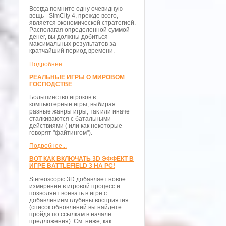
Всегда помните одну очевидную
вещь - SimCity 4, прежде всего,
является экономической стратегией.
Располагая определенной суммой
денег, вы должны добиться
максимальных результатов за
кратчайший период времени.
Подробнее...
РЕАЛЬНЫЕ ИГРЫ О МИРОВОМ
ГОСПОДСТВЕ
Большинство игроков в
компьютерные игры, выбирая
разные жанры игры, так или иначе
сталкиваются с батальными
действиями ( или как некоторые
говорят "файтингом").
Подробнее...
ВОТ КАК ВКЛЮЧАТЬ 3D ЭФФЕКТ В
ИГРЕ BATTLEFIELD 3 НА PC!
Stereoscopic 3D добавляет новое
измерение в игровой процесс и
позволяет воевать в игре с
добавлением глубины восприятия
(список обновлений вы найдете
пройдя по ссылкам в начале
предложения). См. ниже, как