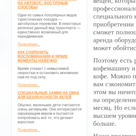
вещей, которы
НА АВТОБУС: ДОСТУПНЫЕ
профессионало
СПОСОБЫ
специального 
Одни из самых популярных видов
туристических поездок —
приобретении
автобусные перевозки. В некоторых
регионах данный вид транспорта —
сможет полноц
единственно возможный для
передвижения.
аренда оборуд
Подробнее...
может обойтис
КАК СОХРАНИТЬ
ВОСПОМИНАНИЯ И ЯРКИЕ
Поэтому есть 
МОМЕНТЫ НАВЕЧНО
кофемашину и 
Время утекает с немыслимой
скоростью и остановить мгновение
кофе. Можно п
нам не под силу.
вам сэкономит
Подробнее...
этом вы ничег
СПЕЦИАЛЬНЫЕ ЗАМКИ НА ОКНА
ДЛЯ БЕЗОПАСНОСТИ ДЕТЕЙ
на определенн
Обычно, маленькие дети считаются
месяц. Но есл
очень активными. Они интересуются
окружающим миром и пытаются
высшем уровне
попробовать всё то, что делают
больше.
взрослые.
Подробнее...
Наше предпри