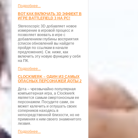
Подробнее...
ВОТ КАК ВКЛЮЧАТЬ 3D ЭФФЕКТ В
ИГРЕ BATTLEFIELD 3 НА PC!
Stereoscopic 3D добавляет новое
измерение в игровой процесс и
позволяет воевать в игре с
добавлением глубины восприятия
(список обновлений вы найдете
пройдя по ссылкам в начале
предложения). См. ниже, как
включить эту новую функцию у себя
на ПК.
Подробнее...
CLOCKWERK – ОДИН ИЗ САМЫХ
ОПАСНЫХ ПЕРСОНАЖЕЙ ДОТЫ 2
Дота – чрезвычайно популярная
компьютерная игра, а Clockwerk
является самым смертоносным ее
персонажем. Посудите сами, он
может калечить и оглушать своих
соперников находясь в
непосредственной близости, но не
применяя к ним своего знаменитого
лезвия.
Подробнее...