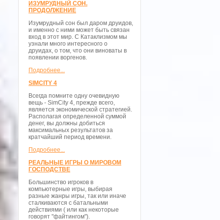
ИЗУМРУДНЫЙ СОН.
ПРОДОЛЖЕНИЕ
Изумрудный сон был даром друидов,
и именно с ними может быть связан
вход в этот мир. С Катаклизмом мы
узнали много интересного о
друидах, о том, что они виноваты в
появлении воргенов.
Подробнее...
SIMCITY 4
Всегда помните одну очевидную
вещь - SimCity 4, прежде всего,
является экономической стратегией.
Располагая определенной суммой
денег, вы должны добиться
максимальных результатов за
кратчайший период времени.
Подробнее...
РЕАЛЬНЫЕ ИГРЫ О МИРОВОМ
ГОСПОДСТВЕ
Большинство игроков в
компьютерные игры, выбирая
разные жанры игры, так или иначе
сталкиваются с батальными
действиями ( или как некоторые
говорят "файтингом").