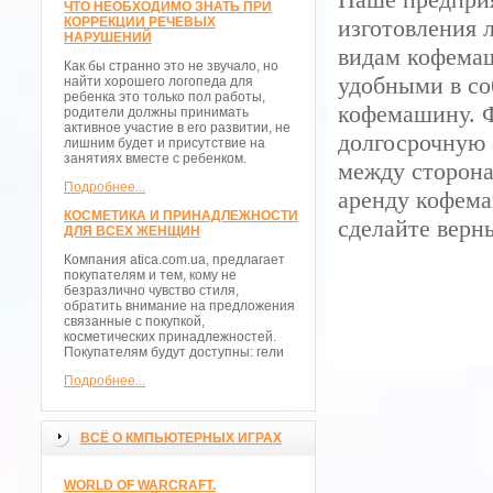
ЧТО НЕОБХОДИМО ЗНАТЬ ПРИ
КОРРЕКЦИИ РЕЧЕВЫХ
изготовления 
НАРУШЕНИЙ
видам кофемаш
Как бы странно это не звучало, но
удобными в со
найти хорошего логопеда для
ребенка это только пол работы,
кофемашину. Ф
родители должны принимать
активное участие в его развитии, не
долгосрочную 
лишним будет и присутствие на
занятиях вместе с ребенком.
между сторона
Подробнее...
аренду кофема
КОСМЕТИКА И ПРИНАДЛЕЖНОСТИ
сделайте верн
ДЛЯ ВСЕХ ЖЕНЩИН
Компания atica.com.ua, предлагает
покупателям и тем, кому не
безразлично чувство стиля,
обратить внимание на предложения
связанные с покупкой,
косметических принадлежностей.
Покупателям будут доступны: гели
Подробнее...
ВСЁ О КМПЬЮТЕРНЫХ ИГРАХ
WORLD OF WARCRAFT.