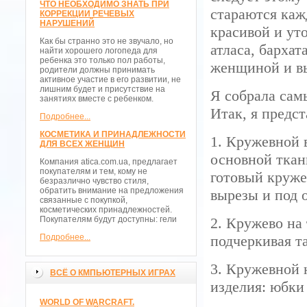
ЧТО НЕОБХОДИМО ЗНАТЬ ПРИ
стараются каж
КОРРЕКЦИИ РЕЧЕВЫХ
НАРУШЕНИЙ
красивой и ут
Как бы странно это не звучало, но
атласа, барха
найти хорошего логопеда для
ребенка это только пол работы,
женщиной и в
родители должны принимать
активное участие в его развитии, не
лишним будет и присутствие на
Я собрала сам
занятиях вместе с ребенком.
Итак, я предс
Подробнее...
КОСМЕТИКА И ПРИНАДЛЕЖНОСТИ
1. Кружевной 
ДЛЯ ВСЕХ ЖЕНЩИН
основной ткан
Компания atica.com.ua, предлагает
покупателям и тем, кому не
готовый круже
безразлично чувство стиля,
обратить внимание на предложения
вырезы и под 
связанные с покупкой,
косметических принадлежностей.
Покупателям будут доступны: гели
2. Кружево на
Подробнее...
подчеркивая т
3. Кружевной 
ВСЁ О КМПЬЮТЕРНЫХ ИГРАХ
изделия: юбки
WORLD OF WARCRAFT.