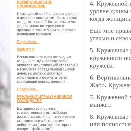
4. Кружевной 
ИЗУМРУДНЫЙ СОН.
ПРОДОЛЖЕНИЕ
уровне длины 
Изумрудный сон был даром друидов,
когда женщина
и именно с ними может быть связан
вход в этот мир. С Катаклизмом мы
узнали много интересного о
Еще мне нрави
друидах, о том, что они виноваты в
появлении воргенов.
углами и скво
Подробнее...
5. Кружевные 
SIMCITY 4
кружевного по
Всегда помните одну очевидную
вещь - SimCity 4, прежде всего,
кружева.
является экономической стратегией.
Располагая определенной суммой
денег, вы должны добиться
6. Вертикальн
максимальных результатов за
кратчайший период времени.
Жабо. Кружево
Подробнее...
7. Кружевной 
РЕАЛЬНЫЕ ИГРЫ О МИРОВОМ
ГОСПОДСТВЕ
манжет.
Большинство игроков в
компьютерные игры, выбирая
8. Кружевные 
разные жанры игры, так или иначе
сталкиваются с батальными
или полностью
действиями ( или как некоторые
говорят "файтингом").