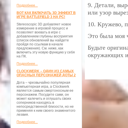
9. Детали, вы
Подробнее...
или узор выре
ВОТ КАК ВКЛЮЧАТЬ 3D ЭФФЕКТ В
ИГРЕ BATTLEFIELD 3 НА PC!
10. Кружево, 
Stereoscopic 3D добавляет новое
измерение в игровой процесс и
позволяет воевать в игре с
Это была моя 
добавлением глубины восприятия
(список обновлений вы найдете
пройдя по ссылкам в начале
Будьте оригин
предложения). См. ниже, как
включить эту новую функцию у себя
окружающих и
на ПК.
Подробнее...
CLOCKWERK – ОДИН ИЗ САМЫХ
ОПАСНЫХ ПЕРСОНАЖЕЙ ДОТЫ 2
Дота – чрезвычайно популярная
компьютерная игра, а Clockwerk
является самым смертоносным ее
персонажем. Посудите сами, он
может калечить и оглушать своих
соперников находясь в
непосредственной близости, но не
применяя к ним своего знаменитого
лезвия.
Подробнее...