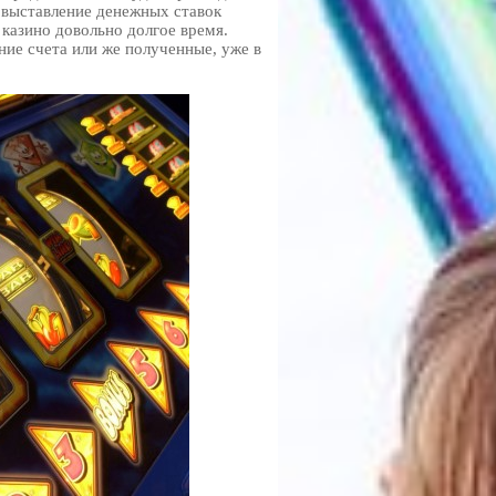
ь выставление денежных ставок
 казино довольно долгое время.
ние счета или же полученные, уже в