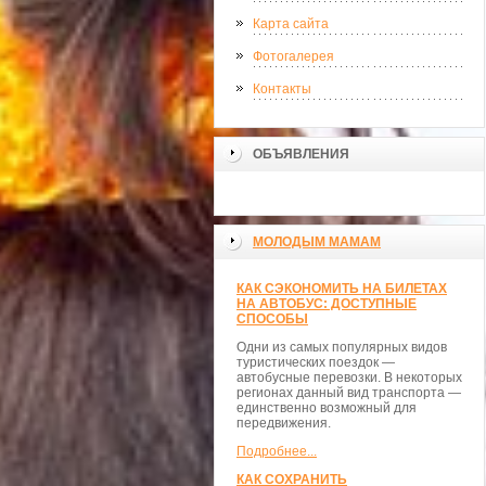
Карта сайта
Фотогалерея
Контакты
ОБЪЯВЛЕНИЯ
МОЛОДЫМ МАМАМ
КАК СЭКОНОМИТЬ НА БИЛЕТАХ
НА АВТОБУС: ДОСТУПНЫЕ
СПОСОБЫ
Одни из самых популярных видов
туристических поездок —
автобусные перевозки. В некоторых
регионах данный вид транспорта —
единственно возможный для
передвижения.
Подробнее...
КАК СОХРАНИТЬ