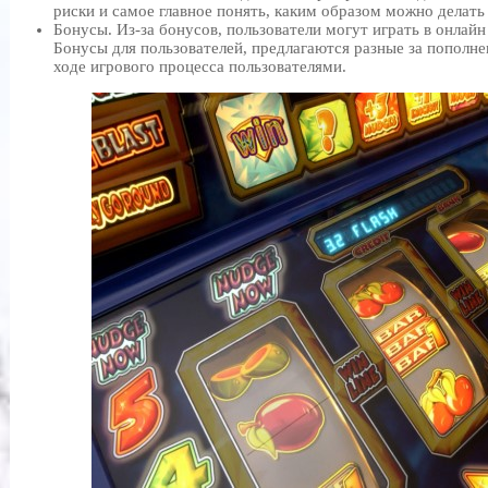
риски и самое главное понять, каким образом можно делат
Бонусы. Из-за бонусов, пользователи могут играть в онлайн
Бонусы для пользователей, предлагаются разные за пополне
ходе игрового процесса пользователями.