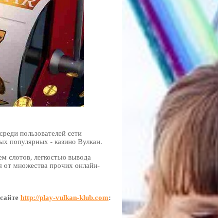
среди пользователей сети
ых популярных - казино Вулкан.
м слотов, легкостью вывода
я от множества прочих онлайн-
 сайте
http://play-vulkan-klub.com
: