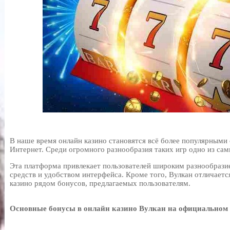
В наше время онлайн казино становятся всё более популярными 
Интернет. Среди огромного разнообразия таких игр одно из сам
Эта платформа привлекает пользователей широким разнообразие
средств и удобством интерфейса. Кроме того, Вулкан отличаетс
казино рядом бонусов, предлагаемых пользователям.
Основные бонусы в онлайн казино Вулкан на официальном