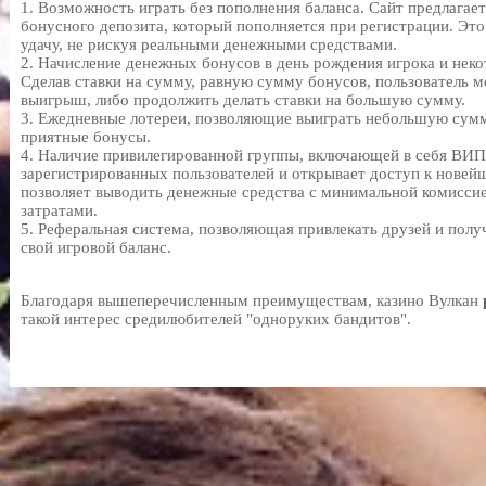
1. Возможность играть без пополнения баланса. Сайт предлагает
бонусного депозита, который пополняется при регистрации. Эт
удачу, не рискуя реальными денежными средствами.
2. Начисление денежных бонусов в день рождения игрока и нек
Сделав ставки на сумму, равную сумму бонусов, пользователь м
выигрыш, либо продолжить делать ставки на большую сумму.
3. Ежедневные лотереи, позволяющие выиграть небольшую сумму
приятные бонусы.
4. Наличие привилегированной группы, включающей в себя ВИП-
зарегистрированных пользователей и открывает доступ к нове
позволяет выводить денежные средства с минимальной комисс
затратами.
5. Реферальная система, позволяющая привлекать друзей и полу
свой игровой баланс.
Благодаря вышеперечисленным преимуществам, казино Вулкан
такой интерес средилюбителей "одноруких бандитов".