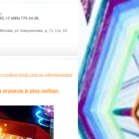
с:
35, +7 (495) 775-14-36.
Москва, ул. Бакунинская, д. 71, стр. 10.
ay-vulkan-klub.com на официальном
игроков в play-vulkan-