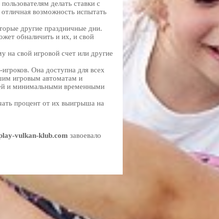
 пользователям делать ставки с
о отличная возможность испытать
оторые другие праздничные дни.
ожет обналичить и их, и свой
 на свой игровой счет или другие
игроков. Она доступна для всех
йшим игровым автоматам и
ией и минимальными временными
чать процент от их выигрыша на
play-vulkan-klub.com
завоевало