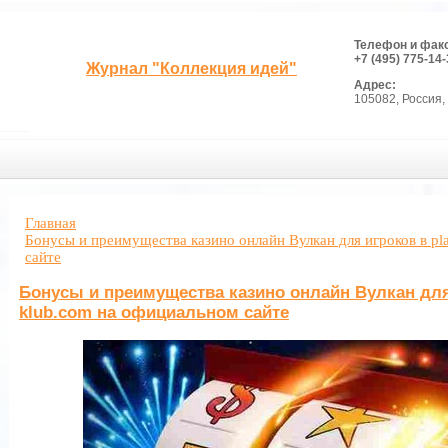
Телефон и фак
+7 (495) 775-14-
Журнал "Коллекция идей"
Адрес:
105082, Россия, 
Главная
Бонусы и преимущества казино онлайн Вулкан для игроков в pl
сайте
Бонусы и преимущества казино онлайн Вулкан для 
klub.com на официальном сайте