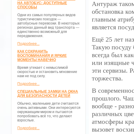
Антураж тако
НА АВТОБУС: ДОСТУПНЫЕ
СПОСОБЫ
обстановка ко
Одни из самых популярных видов
главным атриб
туристических поездок —
автобусные перевозки. В некоторых
является посу
регионах данный вид транспорта —
единственно возможный для
передвижения.
Ещё 25 лет на
Подробнее...
Такую посуду 
КАК СОХРАНИТЬ
всегда был ка
ВОСПОМИНАНИЯ И ЯРКИЕ
МОМЕНТЫ НАВЕЧНО
или изящные ч
Время утекает с немыслимой
эти сервизы. 
скоростью и остановить мгновение
нам не под силу.
торжества.
Подробнее...
В современнос
СПЕЦИАЛЬНЫЕ ЗАМКИ НА ОКНА
ДЛЯ БЕЗОПАСНОСТИ ДЕТЕЙ
прошлого. Чаш
Обычно, маленькие дети считаются
вообще - разн
очень активными. Они интересуются
окружающим миром и пытаются
различных цве
попробовать всё то, что делают
атмосферы кра
взрослые.
вызовет восхи
Подробнее...