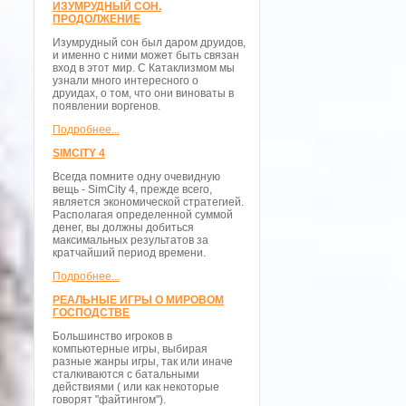
ИЗУМРУДНЫЙ СОН.
ПРОДОЛЖЕНИЕ
Изумрудный сон был даром друидов,
и именно с ними может быть связан
вход в этот мир. С Катаклизмом мы
узнали много интересного о
друидах, о том, что они виноваты в
появлении воргенов.
Подробнее...
SIMCITY 4
Всегда помните одну очевидную
вещь - SimCity 4, прежде всего,
является экономической стратегией.
Располагая определенной суммой
денег, вы должны добиться
максимальных результатов за
кратчайший период времени.
Подробнее...
РЕАЛЬНЫЕ ИГРЫ О МИРОВОМ
ГОСПОДСТВЕ
Большинство игроков в
компьютерные игры, выбирая
разные жанры игры, так или иначе
сталкиваются с батальными
действиями ( или как некоторые
говорят "файтингом").