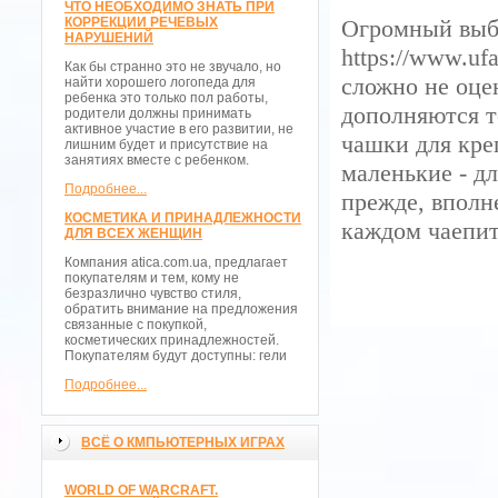
ЧТО НЕОБХОДИМО ЗНАТЬ ПРИ
КОРРЕКЦИИ РЕЧЕВЫХ
Огромный выбо
НАРУШЕНИЙ
https://www.ufa
Как бы странно это не звучало, но
сложно не оце
найти хорошего логопеда для
ребенка это только пол работы,
дополняются 
родители должны принимать
активное участие в его развитии, не
чашки для кре
лишним будет и присутствие на
занятиях вместе с ребенком.
маленькие - дл
Подробнее...
прежде, вполн
КОСМЕТИКА И ПРИНАДЛЕЖНОСТИ
каждом чаепит
ДЛЯ ВСЕХ ЖЕНЩИН
Компания atica.com.ua, предлагает
покупателям и тем, кому не
безразлично чувство стиля,
обратить внимание на предложения
связанные с покупкой,
косметических принадлежностей.
Покупателям будут доступны: гели
Подробнее...
ВСЁ О КМПЬЮТЕРНЫХ ИГРАХ
WORLD OF WARCRAFT.