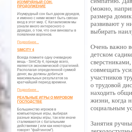
симпатию. Дав
ИЗУМРУДНЫЙ СОН.
ПРОДОЛЖЕНИЕ
(можно, напри
Изумрудный сон был даром друидов,
размера домик
и именно с ними может быть связан
вход в этот мир. С Катаклизмом мы
развивают у н
узнали много интересного о
выбирать наил
друидах, о том, что они виноваты в
появлении воргенов.
Подробнее...
Очень важно в
SIMCITY 4
детском садик
Всегда помните одну очевидную
сверстниками,
вещь - SimCity 4, прежде всего,
является экономической стратегией.
совмещать уси
Располагая определенной суммой
денег, вы должны добиться
участников тр
максимальных результатов за
кратчайший период времени.
о трудовой ди
Подробнее...
находить общи
РЕАЛЬНЫЕ ИГРЫ О МИРОВОМ
жизни, когда 
ГОСПОДСТВЕ
социальным у
Большинство игроков в
компьютерные игры, выбирая
разные жанры игры, так или иначе
сталкиваются с батальными
Занятия ручны
действиями ( или как некоторые
легкодоступны
говорят "файтингом").