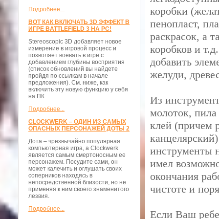
коробки (жела
Подробнее...
пенопласт, пл
ВОТ КАК ВКЛЮЧАТЬ 3D ЭФФЕКТ В
ИГРЕ BATTLEFIELD 3 НА PC!
раскрасок, а 
Stereoscopic 3D добавляет новое
коробков и т.д
измерение в игровой процесс и
позволяет воевать в игре с
добавить элем
добавлением глубины восприятия
(список обновлений вы найдете
желуди, древе
пройдя по ссылкам в начале
предложения). См. ниже, как
включить эту новую функцию у себя
на ПК.
Из инструмент
Подробнее...
молоток, пила
CLOCKWERK – ОДИН ИЗ САМЫХ
клей (причем 
ОПАСНЫХ ПЕРСОНАЖЕЙ ДОТЫ 2
канцелярский)
Дота – чрезвычайно популярная
компьютерная игра, а Clockwerk
инструменты н
является самым смертоносным ее
имел возможно
персонажем. Посудите сами, он
может калечить и оглушать своих
окончания раб
соперников находясь в
непосредственной близости, но не
чистоте и поря
применяя к ним своего знаменитого
лезвия.
Подробнее...
Если Ваш ребе