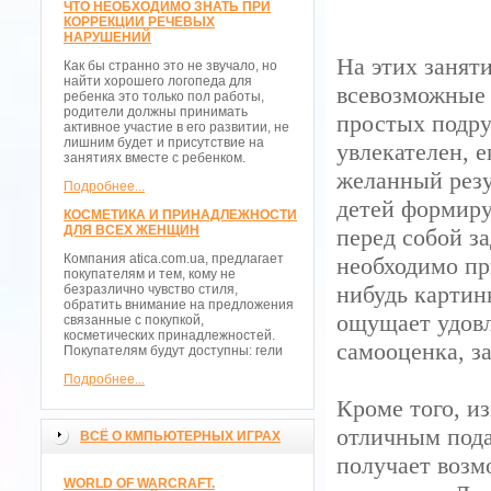
ЧТО НЕОБХОДИМО ЗНАТЬ ПРИ
КОРРЕКЦИИ РЕЧЕВЫХ
НАРУШЕНИЙ
На этих заняти
Как бы странно это не звучало, но
найти хорошего логопеда для
всевозможные 
ребенка это только пол работы,
родители должны принимать
простых подру
активное участие в его развитии, не
лишним будет и присутствие на
увлекателен, е
занятиях вместе с ребенком.
желанный резул
Подробнее...
детей формиру
КОСМЕТИКА И ПРИНАДЛЕЖНОСТИ
ДЛЯ ВСЕХ ЖЕНЩИН
перед собой з
Компания atica.com.ua, предлагает
необходимо пр
покупателям и тем, кому не
нибудь картин
безразлично чувство стиля,
обратить внимание на предложения
ощущает удовл
связанные с покупкой,
косметических принадлежностей.
самооценка, за
Покупателям будут доступны: гели
Подробнее...
Кроме того, и
отличным пода
ВСЁ О КМПЬЮТЕРНЫХ ИГРАХ
получает возм
WORLD OF WARCRAFT.