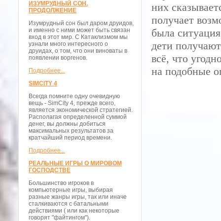
ИЗУМРУДНЫЙ СОН.
них сказывает
ПРОДОЛЖЕНИЕ
получает возм
Изумрудный сон был даром друидов,
и именно с ними может быть связан
была ситуация
вход в этот мир. С Катаклизмом мы
дети получают
узнали много интересного о
друидах, о том, что они виноваты в
всё, что угодн
появлении воргенов.
на подобные о
Подробнее...
SIMCITY 4
Всегда помните одну очевидную
вещь - SimCity 4, прежде всего,
является экономической стратегией.
Располагая определенной суммой
денег, вы должны добиться
максимальных результатов за
кратчайший период времени.
Подробнее...
РЕАЛЬНЫЕ ИГРЫ О МИРОВОМ
ГОСПОДСТВЕ
Большинство игроков в
компьютерные игры, выбирая
разные жанры игры, так или иначе
сталкиваются с батальными
действиями ( или как некоторые
говорят "файтингом").