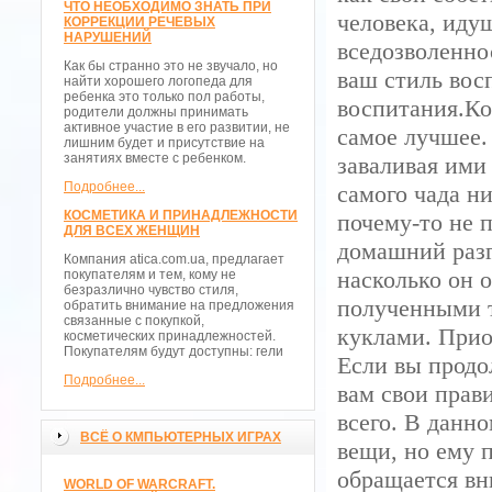
ЧТО НЕОБХОДИМО ЗНАТЬ ПРИ
человека, идущ
КОРРЕКЦИИ РЕЧЕВЫХ
НАРУШЕНИЙ
вседозволеннос
Как бы странно это не звучало, но
ваш стиль вос
найти хорошего логопеда для
ребенка это только пол работы,
воспитания.Ко
родители должны принимать
активное участие в его развитии, не
самое лучшее.
лишним будет и присутствие на
занятиях вместе с ребенком.
заваливая ими
Подробнее...
самого чада ни
КОСМЕТИКА И ПРИНАДЛЕЖНОСТИ
почему-то не 
ДЛЯ ВСЕХ ЖЕНЩИН
домашний разг
Компания atica.com.ua, предлагает
насколько он 
покупателям и тем, кому не
безразлично чувство стиля,
полученными 
обратить внимание на предложения
связанные с покупкой,
куклами. Прио
косметических принадлежностей.
Покупателям будут доступны: гели
Если вы продо
Подробнее...
вам свои прав
всего. В данн
ВСЁ О КМПЬЮТЕРНЫХ ИГРАХ
вещи, но ему п
обращается вни
WORLD OF WARCRAFT.