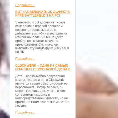
Подробнее...
ВОТ КАК ВКЛЮЧАТЬ 3D ЭФФЕКТ В
ИГРЕ BATTLEFIELD 3 НА PC!
Stereoscopic 3D добавляет новое
измерение в игровой процесс и
позволяет воевать в игре с
добавлением глубины восприятия
(список обновлений вы найдете
пройдя по ссылкам в начале
предложения). См. ниже, как
включить эту новую функцию у себя
на ПК.
Подробнее...
CLOCKWERK – ОДИН ИЗ САМЫХ
ОПАСНЫХ ПЕРСОНАЖЕЙ ДОТЫ 2
Дота – чрезвычайно популярная
компьютерная игра, а Clockwerk
является самым смертоносным ее
персонажем. Посудите сами, он
может калечить и оглушать своих
соперников находясь в
непосредственной близости, но не
применяя к ним своего знаменитого
лезвия.
Подробнее...