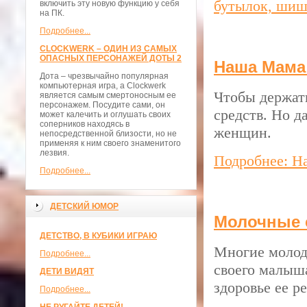
бутылок, шише
включить эту новую функцию у себя
на ПК.
Подробнее...
CLOCKWERK – ОДИН ИЗ САМЫХ
ОПАСНЫХ ПЕРСОНАЖЕЙ ДОТЫ 2
Наша Мама 
Дота – чрезвычайно популярная
компьютерная игра, а Clockwerk
Чтобы держат
является самым смертоносным ее
персонажем. Посудите сами, он
средств. Но д
может калечить и оглушать своих
соперников находясь в
женщин.
непосредственной близости, но не
применяя к ним своего знаменитого
лезвия.
Подробнее: Н
Подробнее...
ДЕТСКИЙ ЮМОР
Молочные 
ДЕТСТВО, В КУБИКИ ИГРАЮ
Многие молод
Подробнее...
своего малыша
ДЕТИ ВИДЯТ
здоровье ее ре
Подробнее...