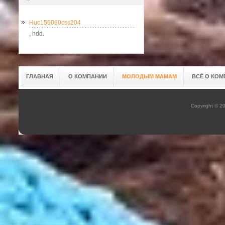
Huc156060css204
, hdd.
ГЛАВНАЯ
О КОМПАНИИ
МОЛОДЫМ МАМАМ
ВСЁ О КОМ
Copyright © 2