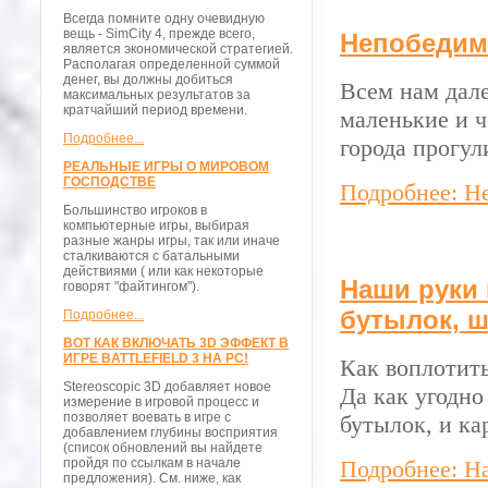
Всегда помните одну очевидную
вещь - SimCity 4, прежде всего,
Непобедим
является экономической стратегией.
Располагая определенной суммой
денег, вы должны добиться
Всем нам дале
максимальных результатов за
кратчайший период времени.
маленькие и ч
Подробнее...
города прогул
РЕАЛЬНЫЕ ИГРЫ О МИРОВОМ
ГОСПОДСТВЕ
Подробнее: Н
Большинство игроков в
компьютерные игры, выбирая
разные жанры игры, так или иначе
сталкиваются с батальными
действиями ( или как некоторые
Наши руки 
говорят "файтингом").
бутылок, ш
Подробнее...
ВОТ КАК ВКЛЮЧАТЬ 3D ЭФФЕКТ В
ИГРЕ BATTLEFIELD 3 НА PC!
Как воплотить
Stereoscopic 3D добавляет новое
Да как угодно
измерение в игровой процесс и
позволяет воевать в игре с
бутылок, и к
добавлением глубины восприятия
(список обновлений вы найдете
пройдя по ссылкам в начале
Подробнее: На
предложения). См. ниже, как