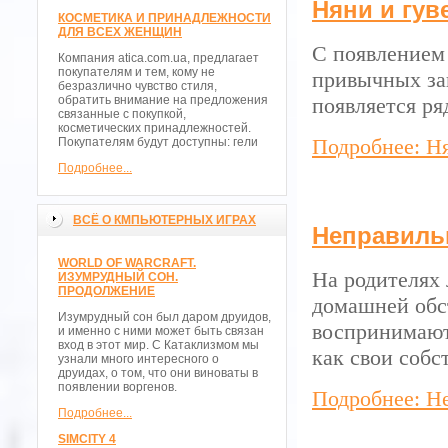
Няни и гув
КОСМЕТИКА И ПРИНАДЛЕЖНОСТИ
ДЛЯ ВСЕХ ЖЕНЩИН
С появлением
Компания atica.com.ua, предлагает
покупателям и тем, кому не
привычных зан
безразлично чувство стиля,
обратить внимание на предложения
появляется ря
связанные с покупкой,
косметических принадлежностей.
Подробнее: Н
Покупателям будут доступны: гели
Подробнее...
ВСЁ О КМПЬЮТЕРНЫХ ИГРАХ
Неправиль
WORLD OF WARCRAFT.
На родителях 
ИЗУМРУДНЫЙ СОН.
ПРОДОЛЖЕНИЕ
домашней обст
Изумрудный сон был даром друидов,
воспринимают
и именно с ними может быть связан
вход в этот мир. С Катаклизмом мы
как свои собс
узнали много интересного о
друидах, о том, что они виноваты в
появлении воргенов.
Подробнее: Н
Подробнее...
SIMCITY 4