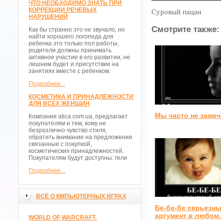
ЧТО НЕОБХОДИМО ЗНАТЬ ПРИ
КОРРЕКЦИИ РЕЧЕВЫХ
Суровый пацан
НАРУШЕНИЙ
Смотрите также:
Как бы странно это не звучало, но
найти хорошего логопеда для
ребенка это только пол работы,
родители должны принимать
активное участие в его развитии, не
лишним будет и присутствие на
занятиях вместе с ребенком.
Подробнее...
КОСМЕТИКА И ПРИНАДЛЕЖНОСТИ
ДЛЯ ВСЕХ ЖЕНЩИН
Мы часто не заме
Компания atica.com.ua, предлагает
покупателям и тем, кому не
безразлично чувство стиля,
обратить внимание на предложения
связанные с покупкой,
косметических принадлежностей.
Покупателям будут доступны: гели
Подробнее...
ВСЁ О КМПЬЮТЕРНЫХ ИГРАХ
Бе-бе-бе серьезн
аргумент в любо
WORLD OF WARCRAFT.