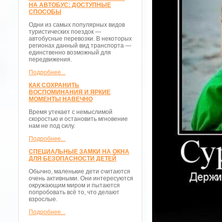
НА АВТОБУС: ДОСТУПНЫЕ
СПОСОБЫ
Одни из самых популярных видов
туристических поездок —
автобусные перевозки. В некоторых
регионах данный вид транспорта —
единственно возможный для
передвижения.
Подробнее...
КАК СОХРАНИТЬ
ВОСПОМИНАНИЯ И ЯРКИЕ
МОМЕНТЫ НАВЕЧНО
Время утекает с немыслимой
скоростью и остановить мгновение
нам не под силу.
Подробнее...
СПЕЦИАЛЬНЫЕ ЗАМКИ НА ОКНА
ДЛЯ БЕЗОПАСНОСТИ ДЕТЕЙ
Обычно, маленькие дети считаются
очень активными. Они интересуются
окружающим миром и пытаются
попробовать всё то, что делают
взрослые.
Подробнее...