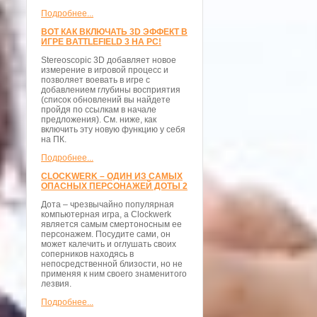
Подробнее...
ВОТ КАК ВКЛЮЧАТЬ 3D ЭФФЕКТ В
ИГРЕ BATTLEFIELD 3 НА PC!
Stereoscopic 3D добавляет новое
измерение в игровой процесс и
позволяет воевать в игре с
добавлением глубины восприятия
(список обновлений вы найдете
пройдя по ссылкам в начале
предложения). См. ниже, как
включить эту новую функцию у себя
на ПК.
Подробнее...
CLOCKWERK – ОДИН ИЗ САМЫХ
ОПАСНЫХ ПЕРСОНАЖЕЙ ДОТЫ 2
Дота – чрезвычайно популярная
компьютерная игра, а Clockwerk
является самым смертоносным ее
персонажем. Посудите сами, он
может калечить и оглушать своих
соперников находясь в
непосредственной близости, но не
применяя к ним своего знаменитого
лезвия.
Подробнее...