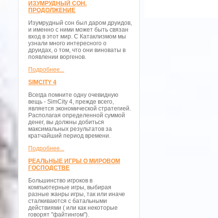
ИЗУМРУДНЫЙ СОН.
ПРОДОЛЖЕНИЕ
Изумрудный сон был даром друидов,
и именно с ними может быть связан
вход в этот мир. С Катаклизмом мы
узнали много интересного о
друидах, о том, что они виноваты в
появлении воргенов.
Подробнее...
SIMCITY 4
Всегда помните одну очевидную
вещь - SimCity 4, прежде всего,
является экономической стратегией.
Располагая определенной суммой
денег, вы должны добиться
максимальных результатов за
кратчайший период времени.
Подробнее...
РЕАЛЬНЫЕ ИГРЫ О МИРОВОМ
ГОСПОДСТВЕ
Большинство игроков в
компьютерные игры, выбирая
разные жанры игры, так или иначе
сталкиваются с батальными
действиями ( или как некоторые
говорят "файтингом").