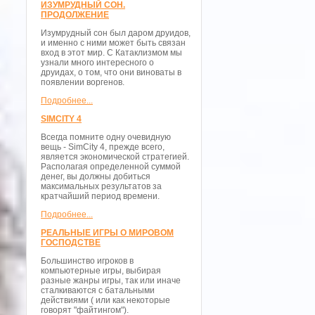
ИЗУМРУДНЫЙ СОН.
ПРОДОЛЖЕНИЕ
Изумрудный сон был даром друидов,
и именно с ними может быть связан
вход в этот мир. С Катаклизмом мы
узнали много интересного о
друидах, о том, что они виноваты в
появлении воргенов.
Подробнее...
SIMCITY 4
Всегда помните одну очевидную
вещь - SimCity 4, прежде всего,
является экономической стратегией.
Располагая определенной суммой
денег, вы должны добиться
максимальных результатов за
кратчайший период времени.
Подробнее...
РЕАЛЬНЫЕ ИГРЫ О МИРОВОМ
ГОСПОДСТВЕ
Большинство игроков в
компьютерные игры, выбирая
разные жанры игры, так или иначе
сталкиваются с батальными
действиями ( или как некоторые
говорят "файтингом").