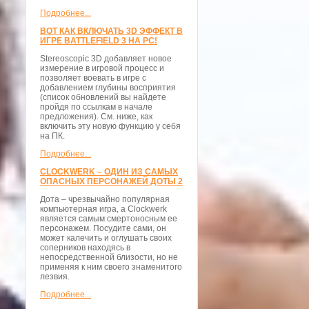
Подробнее...
ВОТ КАК ВКЛЮЧАТЬ 3D ЭФФЕКТ В
ИГРЕ BATTLEFIELD 3 НА PC!
Stereoscopic 3D добавляет новое
измерение в игровой процесс и
позволяет воевать в игре с
добавлением глубины восприятия
(список обновлений вы найдете
пройдя по ссылкам в начале
предложения). См. ниже, как
включить эту новую функцию у себя
на ПК.
Подробнее...
CLOCKWERK – ОДИН ИЗ САМЫХ
ОПАСНЫХ ПЕРСОНАЖЕЙ ДОТЫ 2
Дота – чрезвычайно популярная
компьютерная игра, а Clockwerk
является самым смертоносным ее
персонажем. Посудите сами, он
может калечить и оглушать своих
соперников находясь в
непосредственной близости, но не
применяя к ним своего знаменитого
лезвия.
Подробнее...