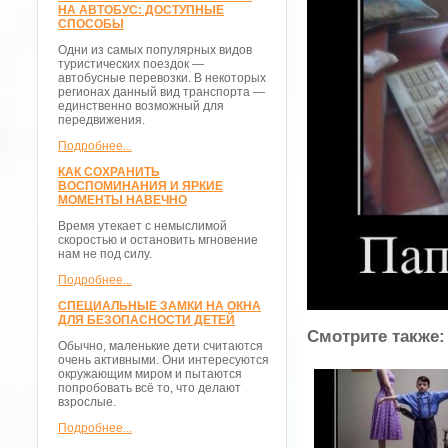
НА АВТОБУС: ДОСТУПНЫЕ
СПОСОБЫ
Одни из самых популярных видов
туристических поездок —
автобусные перевозки. В некоторых
регионах данный вид транспорта —
единственно возможный для
передвижения.
Подробнее...
КАК СОХРАНИТЬ
ВОСПОМИНАНИЯ И ЯРКИЕ
МОМЕНТЫ НАВЕЧНО
Время утекает с немыслимой
скоростью и остановить мгновение
нам не под силу.
Подробнее...
СПЕЦИАЛЬНЫЕ ЗАМКИ НА ОКНА
ДЛЯ БЕЗОПАСНОСТИ ДЕТЕЙ
Смотрите также:
Обычно, маленькие дети считаются
очень активными. Они интересуются
окружающим миром и пытаются
попробовать всё то, что делают
взрослые.
Подробнее...