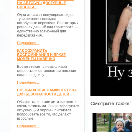
НА АВТОБУС: ДОСТУПНЫЕ
СПОСОБЫ
Одни из самых популярных видов
туристических поездок —
автобусные перевозки. В некоторых
регионах данный вид транспорта —
единственно возможный для
передвижения.
Подробнее...
КАК СОХРАНИТЬ
ВОСПОМИНАНИЯ И ЯРКИЕ
МОМЕНТЫ НАВЕЧНО
Время утекает с немыслимой
скоростью и остановить мгновение
нам не под силу.
Подробнее...
СПЕЦИАЛЬНЫЕ ЗАМКИ НА ОКНА
ДЛЯ БЕЗОПАСНОСТИ ДЕТЕЙ
Обычно, маленькие дети считаются
Смотрите также:
очень активными. Они интересуются
окружающим миром и пытаются
попробовать всё то, что делают
взрослые.
Подробнее...