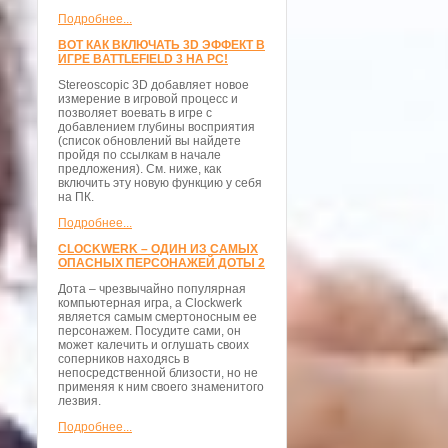
Подробнее...
ВОТ КАК ВКЛЮЧАТЬ 3D ЭФФЕКТ В
ИГРЕ BATTLEFIELD 3 НА PC!
Stereoscopic 3D добавляет новое
измерение в игровой процесс и
позволяет воевать в игре с
добавлением глубины восприятия
(список обновлений вы найдете
пройдя по ссылкам в начале
предложения). См. ниже, как
включить эту новую функцию у себя
на ПК.
Подробнее...
CLOCKWERK – ОДИН ИЗ САМЫХ
ОПАСНЫХ ПЕРСОНАЖЕЙ ДОТЫ 2
Дота – чрезвычайно популярная
компьютерная игра, а Clockwerk
является самым смертоносным ее
персонажем. Посудите сами, он
может калечить и оглушать своих
соперников находясь в
непосредственной близости, но не
применяя к ним своего знаменитого
лезвия.
Подробнее...