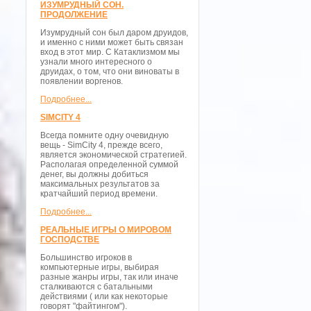
ИЗУМРУДНЫЙ СОН.
ПРОДОЛЖЕНИЕ
Изумрудный сон был даром друидов,
и именно с ними может быть связан
вход в этот мир. С Катаклизмом мы
узнали много интересного о
друидах, о том, что они виноваты в
появлении воргенов.
Подробнее...
SIMCITY 4
Всегда помните одну очевидную
вещь - SimCity 4, прежде всего,
является экономической стратегией.
Располагая определенной суммой
денег, вы должны добиться
максимальных результатов за
кратчайший период времени.
Подробнее...
РЕАЛЬНЫЕ ИГРЫ О МИРОВОМ
ГОСПОДСТВЕ
Большинство игроков в
компьютерные игры, выбирая
разные жанры игры, так или иначе
сталкиваются с батальными
действиями ( или как некоторые
говорят "файтингом").