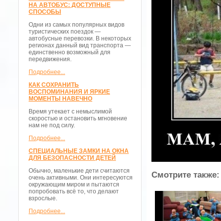
НА АВТОБУС: ДОСТУПНЫЕ
СПОСОБЫ
Одни из самых популярных видов
туристических поездок —
автобусные перевозки. В некоторых
регионах данный вид транспорта —
единственно возможный для
передвижения.
Подробнее...
КАК СОХРАНИТЬ
ВОСПОМИНАНИЯ И ЯРКИЕ
МОМЕНТЫ НАВЕЧНО
Время утекает с немыслимой
скоростью и остановить мгновение
нам не под силу.
Подробнее...
СПЕЦИАЛЬНЫЕ ЗАМКИ НА ОКНА
ДЛЯ БЕЗОПАСНОСТИ ДЕТЕЙ
Обычно, маленькие дети считаются
Смотрите также:
очень активными. Они интересуются
окружающим миром и пытаются
попробовать всё то, что делают
взрослые.
Подробнее...