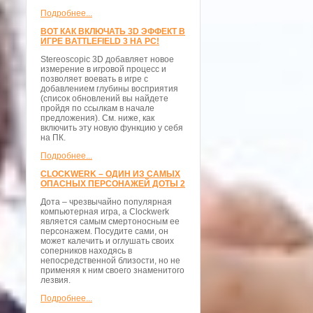
Подробнее...
ВОТ КАК ВКЛЮЧАТЬ 3D ЭФФЕКТ В
ИГРЕ BATTLEFIELD 3 НА PC!
Stereoscopic 3D добавляет новое
измерение в игровой процесс и
позволяет воевать в игре с
добавлением глубины восприятия
(список обновлений вы найдете
пройдя по ссылкам в начале
предложения). См. ниже, как
включить эту новую функцию у себя
на ПК.
Подробнее...
CLOCKWERK – ОДИН ИЗ САМЫХ
ОПАСНЫХ ПЕРСОНАЖЕЙ ДОТЫ 2
Дота – чрезвычайно популярная
компьютерная игра, а Clockwerk
является самым смертоносным ее
персонажем. Посудите сами, он
может калечить и оглушать своих
соперников находясь в
непосредственной близости, но не
применяя к ним своего знаменитого
лезвия.
Подробнее...