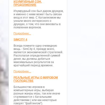
ИЗУМРУДНЫЙ СОН.
ПРОДОЛЖЕНИЕ
Изумрудный сон был даром друидов,
и именно с ними может быть связан
вход в этот мир. С Катаклизмом мы
узнали много интересного о
друидах, о том, что они виноваты в
появлении воргенов.
Подробнее...
SIMCITY 4
Всегда помните одну очевидную
вещь - SimCity 4, прежде всего,
является экономической стратегией.
Располагая определенной суммой
денег, вы должны добиться
максимальных результатов за
кратчайший период времени.
Подробнее...
РЕАЛЬНЫЕ ИГРЫ О МИРОВОМ
ГОСПОДСТВЕ
Большинство игроков в
компьютерные игры, выбирая
разные жанры игры, так или иначе
сталкиваются с батальными
действиями ( или как некоторые
говорят "файтингом").