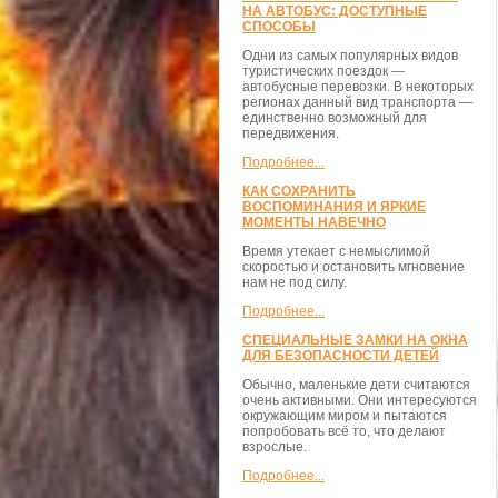
НА АВТОБУС: ДОСТУПНЫЕ
СПОСОБЫ
Одни из самых популярных видов
туристических поездок —
автобусные перевозки. В некоторых
регионах данный вид транспорта —
единственно возможный для
передвижения.
Подробнее...
КАК СОХРАНИТЬ
ВОСПОМИНАНИЯ И ЯРКИЕ
МОМЕНТЫ НАВЕЧНО
Время утекает с немыслимой
скоростью и остановить мгновение
нам не под силу.
Подробнее...
СПЕЦИАЛЬНЫЕ ЗАМКИ НА ОКНА
ДЛЯ БЕЗОПАСНОСТИ ДЕТЕЙ
Обычно, маленькие дети считаются
очень активными. Они интересуются
окружающим миром и пытаются
попробовать всё то, что делают
взрослые.
Подробнее...