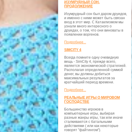
ИЗУМРУДНЫЙ СОН.
ПРОДОЛЖЕНИЕ
Изумрудный сон был даром друидов,
и именно с ними может быть связан
вход в этот мир. С Катаклизмом мы
узнали много интересного о
друидах, о том, что они виноваты в
появлении воргенов.
Подробнее...
SIMCITY 4
Всегда помните одну очевидную
вещь - SimCity 4, прежде всего,
является экономической стратегией.
Располагая определенной суммой
денег, вы должны добиться
максимальных результатов за
кратчайший период времени.
Подробнее...
РЕАЛЬНЫЕ ИГРЫ О МИРОВОМ
ГОСПОДСТВЕ
Большинство игроков в
компьютерные игры, выбирая
разные жанры игры, так или иначе
сталкиваются с батальными
действиями ( или как некоторые
говорят "файтингом").