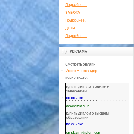
Подробнее...
ЗАБОТА
Подробнее...
ДЕТИ
Подробнее...
РЕКЛАМА
Смотреть онлайн
Моник Александер
порно видео.
купить диплом в москве с
занесением
по ссылке
academia78.ru
купить диплом о высшем
образовании
по ссылке
omsk.simidiplom.com