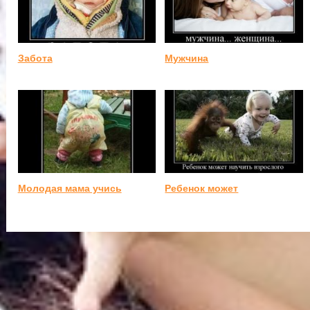
Забота
Мужчина
Молодая мама учись
Ребенок может