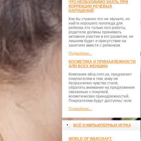
ЧТО НЕОБХОДИМО ЗНАТЬ ПРИ
КОРРЕКЦИИ РЕЧЕВЫХ
НАРУШЕНИЙ
Как бы странно это не звучало, но
найти хорошего логопеда для
ребенка это только пол работы,
родители должны принимать
активное участие в его развитии, не
лишним будет и присутствие на
занятиях вместе с ребенком.
Подробнее...
КОСМЕТИКА И ПРИНАДЛЕЖНОСТИ
ДЛЯ ВСЕХ ЖЕНЩИН
Компания atica.com.ua, предлагает
покупателям и тем, кому не
безразлично чувство стиля,
обратить внимание на предложения
связанные с покупкой,
косметических принадлежностей.
Покупателям будут доступны: гели
Подробнее...
ВСЁ О КМПЬЮТЕРНЫХ ИГРАХ
WORLD OF WARCRAFT.