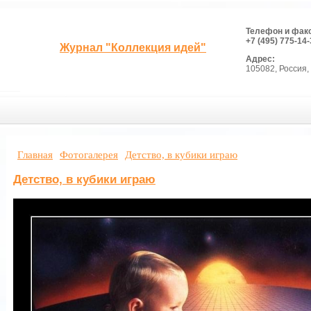
Телефон и фак
+7 (495) 775-14-
Журнал "Коллекция идей"
Адрес:
105082, Россия, 
Главная
Фотогалерея
Детство, в кубики играю
Детство, в кубики играю