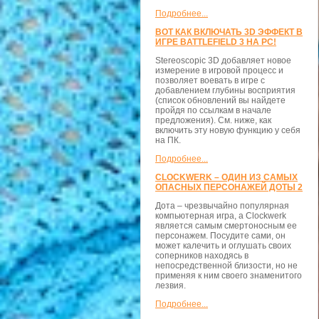
Подробнее...
ВОТ КАК ВКЛЮЧАТЬ 3D ЭФФЕКТ В
ИГРЕ BATTLEFIELD 3 НА PC!
Stereoscopic 3D добавляет новое
измерение в игровой процесс и
позволяет воевать в игре с
добавлением глубины восприятия
(список обновлений вы найдете
пройдя по ссылкам в начале
предложения). См. ниже, как
включить эту новую функцию у себя
на ПК.
Подробнее...
CLOCKWERK – ОДИН ИЗ САМЫХ
ОПАСНЫХ ПЕРСОНАЖЕЙ ДОТЫ 2
Дота – чрезвычайно популярная
компьютерная игра, а Clockwerk
является самым смертоносным ее
персонажем. Посудите сами, он
может калечить и оглушать своих
соперников находясь в
непосредственной близости, но не
применяя к ним своего знаменитого
лезвия.
Подробнее...