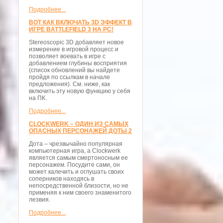
Подробнее...
ВОТ КАК ВКЛЮЧАТЬ 3D ЭФФЕКТ В
ИГРЕ BATTLEFIELD 3 НА PC!
Stereoscopic 3D добавляет новое
измерение в игровой процесс и
позволяет воевать в игре с
добавлением глубины восприятия
(список обновлений вы найдете
пройдя по ссылкам в начале
предложения). См. ниже, как
включить эту новую функцию у себя
на ПК.
Подробнее...
CLOCKWERK – ОДИН ИЗ САМЫХ
ОПАСНЫХ ПЕРСОНАЖЕЙ ДОТЫ 2
Дота – чрезвычайно популярная
компьютерная игра, а Clockwerk
является самым смертоносным ее
персонажем. Посудите сами, он
может калечить и оглушать своих
соперников находясь в
непосредственной близости, но не
применяя к ним своего знаменитого
лезвия.
Подробнее...