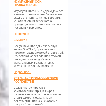
ИЗУМРУДНЫЙ СОН.
ПРОДОЛЖЕНИЕ
Изумрудный сон был даром друидов,
и именно с ними может быть связан
вход в этот мир. С Катаклизмом мы
узнали много интересного о
друидах, о том, что они виноваты в
появлении воргенов.
Подробнее...
SIMCITY 4
Всегда помните одну очевидную
вещь - SimCity 4, прежде всего,
является экономической стратегией.
Располагая определенной суммой
денег, вы должны добиться
максимальных результатов за
кратчайший период времени.
Подробнее...
РЕАЛЬНЫЕ ИГРЫ О МИРОВОМ
ГОСПОДСТВЕ
Большинство игроков в
компьютерные игры, выбирая
разные жанры игры, так или иначе
сталкиваются с батальными
действиями ( или как некоторые
говорят "файтингом").