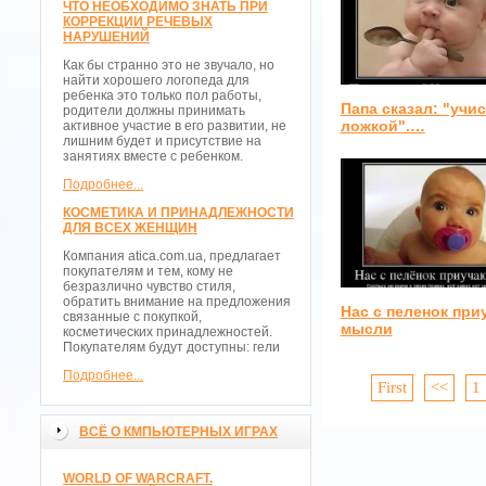
ЧТО НЕОБХОДИМО ЗНАТЬ ПРИ
КОРРЕКЦИИ РЕЧЕВЫХ
НАРУШЕНИЙ
Как бы странно это не звучало, но
найти хорошего логопеда для
ребенка это только пол работы,
Папа сказал: "учис
родители должны принимать
ложкой".…
активное участие в его развитии, не
лишним будет и присутствие на
занятиях вместе с ребенком.
Подробнее...
КОСМЕТИКА И ПРИНАДЛЕЖНОСТИ
ДЛЯ ВСЕХ ЖЕНЩИН
Компания atica.com.ua, предлагает
покупателям и тем, кому не
безразлично чувство стиля,
обратить внимание на предложения
Нас с пеленок при
связанные с покупкой,
мысли
косметических принадлежностей.
Покупателям будут доступны: гели
Подробнее...
First
<<
1
ВСЁ О КМПЬЮТЕРНЫХ ИГРАХ
WORLD OF WARCRAFT.