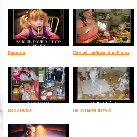
Рано-ли
Самый любимый ребенок
Посмеялся?
Не ругайте детей!