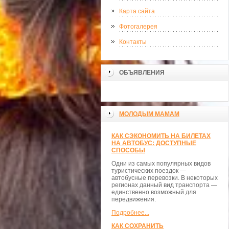
Карта сайта
Фотогалерея
Контакты
ОБЪЯВЛЕНИЯ
МОЛОДЫМ МАМАМ
КАК СЭКОНОМИТЬ НА БИЛЕТАХ
НА АВТОБУС: ДОСТУПНЫЕ
СПОСОБЫ
Одни из самых популярных видов
туристических поездок —
автобусные перевозки. В некоторых
регионах данный вид транспорта —
единственно возможный для
передвижения.
Подробнее...
КАК СОХРАНИТЬ