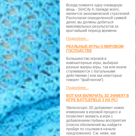
Всегда помните одну очевидную
вещь - SimCity 4, прежде всего,
является экономической стратегией.
Располагая определенной суммой
денег, вы должны добиться
максимальных результатов за
кратчайший период времени.
Подробнее...
РЕАЛЬНЫЕ ИГРЫ О МИРОВОМ
ГОСПОДСТВЕ
Большинство игроков в
компьютерные игры, выбирая
разные жанры игры, так или иначе
сталкиваются с батальными
действиями ( или как некоторые
говорят "файтингом").
Подробнее...
ВОТ КАК ВКЛЮЧАТЬ 3D ЭФФЕКТ В
ИГРЕ BATTLEFIELD 3 НА PC!
Stereoscopic 3D добавляет новое
измерение в игровой процесс и
позволяет воевать в игре с
добавлением глубины восприятия
(список обновлений вы найдете
пройдя по ссылкам в начале
предложения). См. ниже, как