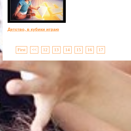
Детство, в кубики играю
First
<<
12
13
14
15
16
17