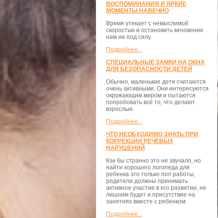
ВОСПОМИНАНИЯ И ЯРКИЕ
МОМЕНТЫ НАВЕЧНО
Время утекает с немыслимой
скоростью и остановить мгновение
нам не под силу.
Подробнее...
СПЕЦИАЛЬНЫЕ ЗАМКИ НА ОКНА
ДЛЯ БЕЗОПАСНОСТИ ДЕТЕЙ
Обычно, маленькие дети считаются
очень активными. Они интересуются
окружающим миром и пытаются
попробовать всё то, что делают
взрослые.
Подробнее...
ЧТО НЕОБХОДИМО ЗНАТЬ ПРИ
КОРРЕКЦИИ РЕЧЕВЫХ
НАРУШЕНИЙ
Как бы странно это не звучало, но
найти хорошего логопеда для
ребенка это только пол работы,
родители должны принимать
активное участие в его развитии, не
лишним будет и присутствие на
занятиях вместе с ребенком.
Подробнее...