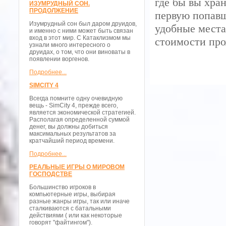
где бы вы хра
ИЗУМРУДНЫЙ СОН.
ПРОДОЛЖЕНИЕ
первую попавш
Изумрудный сон был даром друидов,
удобные места
и именно с ними может быть связан
вход в этот мир. С Катаклизмом мы
стоимости про
узнали много интересного о
друидах, о том, что они виноваты в
появлении воргенов.
Подробнее...
SIMCITY 4
Всегда помните одну очевидную
вещь - SimCity 4, прежде всего,
является экономической стратегией.
Располагая определенной суммой
денег, вы должны добиться
максимальных результатов за
кратчайший период времени.
Подробнее...
РЕАЛЬНЫЕ ИГРЫ О МИРОВОМ
ГОСПОДСТВЕ
Большинство игроков в
компьютерные игры, выбирая
разные жанры игры, так или иначе
сталкиваются с батальными
действиями ( или как некоторые
говорят "файтингом").