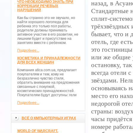
назад, в Асуан
ЧТО НЕОБХОДИМО ЗНАТЬ ПРИ
КОРРЕКЦИИ РЕЧЕВЫХ
Стандартные 
НАРУШЕНИЙ
сплит-системо
Как бы странно это не звучало, но
найти хорошего логопеда для
трёхзвёздных 
ребенка это только пол работы,
родители должны принимать
бывает, что и
активное участие в его развитии, не
лишним будет и присутствие на
отель, где ес
занятиях вместе с ребенком.
это гостиницы
Подробнее...
или же общие 
КОСМЕТИКА И ПРИНАДЛЕЖНОСТИ
ДЛЯ ВСЕХ ЖЕНЩИН
остановку, та
Компания atica.com.ua, предлагает
всегда отели 
покупателям и тем, кому не
безразлично чувство стиля,
звёздами. Нел
обратить внимание на предложения
основываясь н
связанные с покупкой,
косметических принадлежностей.
место его нах
Покупателям будут доступны: гели
недорогой оте
Подробнее...
страны: воздух
часы придётся
ВСЁ О КМПЬЮТЕРНЫХ ИГРАХ
номере работа
WORLD OF WARCRAFT.