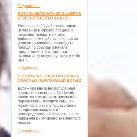
Подробнее...
ВОТ КАК ВКЛЮЧАТЬ 3D ЭФФЕКТ В
ИГРЕ BATTLEFIELD 3 НА PC!
Stereoscopic 3D добавляет новое
измерение в игровой процесс и
позволяет воевать в игре с
добавлением глубины восприятия
(список обновлений вы найдете
пройдя по ссылкам в начале
предложения). См. ниже, как
включить эту новую функцию у себя
на ПК.
Подробнее...
CLOCKWERK – ОДИН ИЗ САМЫХ
ОПАСНЫХ ПЕРСОНАЖЕЙ ДОТЫ 2
Дота – чрезвычайно популярная
компьютерная игра, а Clockwerk
является самым смертоносным ее
персонажем. Посудите сами, он
может калечить и оглушать своих
соперников находясь в
непосредственной близости, но не
применяя к ним своего знаменитого
лезвия.
Подробнее...