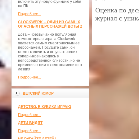
включить эту новую функцию у себя
на ПК.
Оценка по де
Подробнее...
журнал с уник
CLOCKWERK – ОДИН ИЗ САМЫХ
ОПАСНЫХ ПЕРСОНАЖЕЙ ДОТЫ 2
Дота – чрезвычайно популярная
компьютерная игра, а Clockwerk
является самым смертоносным ее
персонажем. Посудите сами, он
может калечить и оглушать своих
соперников находясь в
непосредственной близости, но не
применяя к ним своего знаменитого
лезвия.
Подробнее...
ДЕТСКИЙ ЮМОР
ДЕТСТВО, В КУБИКИ ИГРАЮ
Подробнее...
ДЕТИ ВИДЯТ
Подробнее...