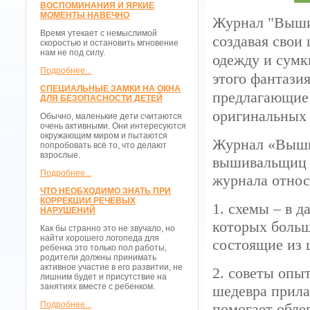
ВОСПОМИНАНИЯ И ЯРКИЕ
МОМЕНТЫ НАВЕЧНО
Журнал "Выши
Время утекает с немыслимой
создавая свои
скоростью и остановить мгновение
нам не под силу.
одежду и сумки
Подробнее...
этого фантази
СПЕЦИАЛЬНЫЕ ЗАМКИ НА ОКНА
предлагающие 
ДЛЯ БЕЗОПАСНОСТИ ДЕТЕЙ
оригинальных
Обычно, маленькие дети считаются
очень активными. Они интересуются
окружающим миром и пытаются
Журнал «Выши
попробовать всё то, что делают
взрослые.
вышивальщиц 
Подробнее...
журнала относ
ЧТО НЕОБХОДИМО ЗНАТЬ ПРИ
КОРРЕКЦИИ РЕЧЕВЫХ
1. схемы – в 
НАРУШЕНИЙ
которых больш
Как бы странно это не звучало, но
найти хорошего логопеда для
состоящие из 
ребенка это только пол работы,
родители должны принимать
активное участие в его развитии, не
2. советы опы
лишним будет и присутствие на
занятиях вместе с ребенком.
шедевра прила
Подробнее...
помогает облег