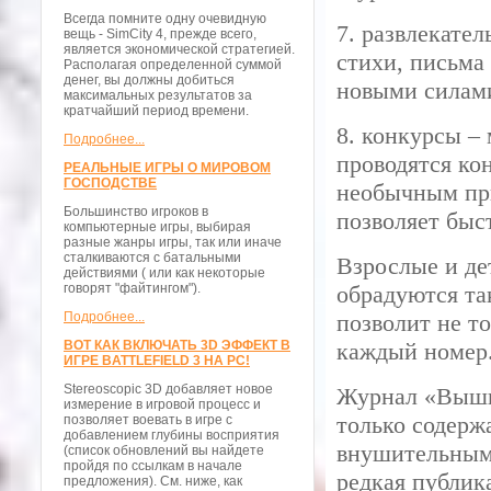
Всегда помните одну очевидную
7. развлекате
вещь - SimCity 4, прежде всего,
является экономической стратегией.
стихи, письма
Располагая определенной суммой
денег, вы должны добиться
новыми силам
максимальных результатов за
кратчайший период времени.
8. конкурсы 
Подробнее...
проводятся ко
РЕАЛЬНЫЕ ИГРЫ О МИРОВОМ
ГОСПОДСТВЕ
необычным при
Большинство игроков в
позволяет быс
компьютерные игры, выбирая
разные жанры игры, так или иначе
сталкиваются с батальными
Взрослые и д
действиями ( или как некоторые
говорят "файтингом").
обрадуются та
Подробнее...
позволит не т
ВОТ КАК ВКЛЮЧАТЬ 3D ЭФФЕКТ В
каждый номер
ИГРЕ BATTLEFIELD 3 НА PC!
Stereoscopic 3D добавляет новое
Журнал «Выши
измерение в игровой процесс и
только содерж
позволяет воевать в игре с
добавлением глубины восприятия
внушительным 
(список обновлений вы найдете
пройдя по ссылкам в начале
редкая публик
предложения). См. ниже, как